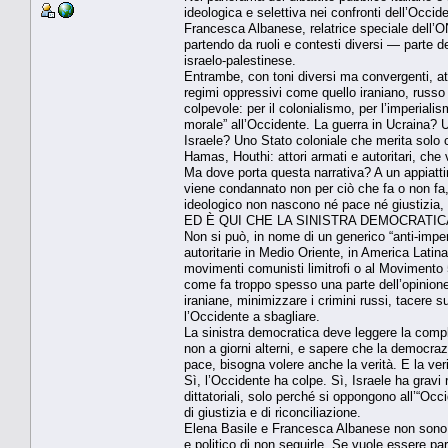
ideologica e selettiva nei confronti dell’Occid
Francesca Albanese, relatrice speciale dell’O
partendo da ruoli e contesti diversi — parte 
israelo-palestinese.
Entrambe, con toni diversi ma convergenti, at
regimi oppressivi come quello iraniano, russo 
colpevole: per il colonialismo, per l’imperial
morale” all’Occidente. La guerra in Ucraina? U
Israele? Uno Stato coloniale che merita solo c
Hamas, Houthi: attori armati e autoritari, ch
Ma dove porta questa narrativa? A un appiatt
viene condannato non per ciò che fa o non fa, 
ideologico non nascono né pace né giustizia,
ED È QUI CHE LA SINISTRA DEMOCRATI
Non si può, in nome di un generico “anti-imper
autoritarie in Medio Oriente, in America Latin
movimenti comunisti limitrofi o al Movimento 5
come fa troppo spesso una parte dell’opinione 
iraniane, minimizzare i crimini russi, tacere s
l’Occidente a sbagliare.
La sinistra democratica deve leggere la comples
non a giorni alterni, e sapere che la democrazi
pace, bisogna volere anche la verità. E la ve
Sì, l’Occidente ha colpe. Sì, Israele ha gravi 
dittatoriali, solo perché si oppongono all’“Occ
di giustizia e di riconciliazione.
Elena Basile e Francesca Albanese non sono l
e politico di non seguirle. Se vuole essere pa