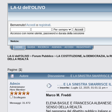
LA-U dell'OLIVO
Benvenuto!
Accedi
o
registrati
.
Accesso con nome utente, password e durata della sessione
Notizie
:
HOME
GUIDA
RICERCA
AGENDA
ACCEDI
REGISTRATI
LA-U dell'OLIVO
>
Forum Pubblico
>
LA COSTITUZIONE, la DEMOCRAZIA, la R
DELLA REALTÀ
Pagine: [
1
]
Autore
Discussione: . . . E LA SINISTRA SMARRISCE
Admin
. . . E LA SINISTRA SMARRISCE 
Administrator
«
inserito::
Luglio 12, 2025, 01:01:11 pm »
Hero Member
Marco M. Freddi
Scollegato
ELENA BASILE E FRANCESCA ALBANESE: 
Messaggi: 31.672
SENSO DELLA REALTÀ
Nel panorama del dibattito pubblico italiano e