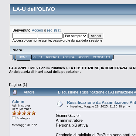
LA-U dell'OLIVO
Benvenuto!
Accedi
o
registrati
.
Accesso con nome utente, password e durata della sessione
Notizie
:
HOME
GUIDA
RICERCA
AGENDA
ACCEDI
REGISTRATI
LA-U dell'OLIVO
>
Forum Pubblico
>
LA COSTITUZIONE, la DEMOCRAZIA, la R
Anticipatoria di interi strati della popolazione
Pagine: [
1
]
Autore
Discussione: Russificazione da Assimilazione Ant
Admin
Russificazione da Assimilazione Antic
Administrator
«
inserito::
Maggio 29, 2025, 11:10:38 pm »
Hero Member
Gianni Gavioli
Scollegato
Amministratore
Persona più attiva
Messaggi: 31.672
Centinaia di migliaia di ProPutin sono stati ne