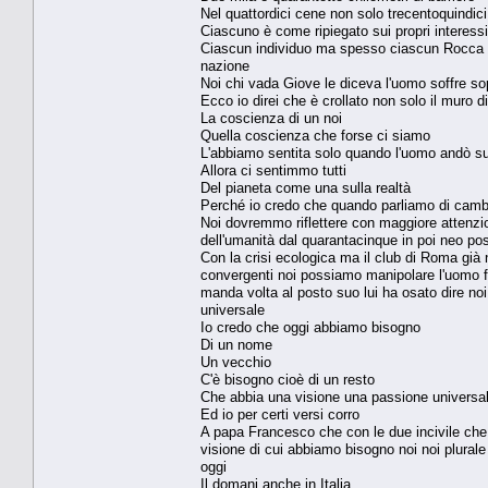
Nel quattordici cene non solo trecentoquindic
Ciascuno è come ripiegato sui propri interessi
Ciascun individuo ma spesso ciascun Rocca c
nazione
Noi chi vada Giove le diceva l'uomo soffre so
Ecco io direi che è crollato non solo il muro di
La coscienza di un noi
Quella coscienza che forse ci siamo
L'abbiamo sentita solo quando l'uomo andò su
Allora ci sentimmo tutti
Del pianeta come una sulla realtà
Perché io credo che quando parliamo di cam
Noi dovremmo riflettere con maggiore attenzio
dell'umanità dal quarantacinque in poi neo pos
Con la crisi ecologica ma il club di Roma già
convergenti noi possiamo manipolare l'uomo f
manda volta al posto suo lui ha osato dire noi
universale
Io credo che oggi abbiamo bisogno
Di un nome
Un vecchio
C'è bisogno cioè di un resto
Che abbia una visione una passione universa
Ed io per certi versi corro
A papa Francesco che con le due incivile che l'
visione di cui abbiamo bisogno noi noi plural
oggi
Il domani anche in Italia