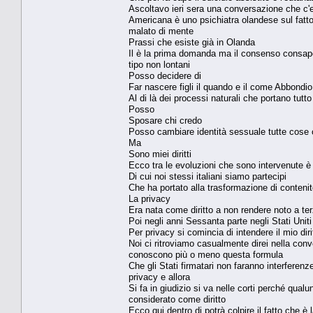
Ascoltavo ieri sera una conversazione che c'
Americana è uno psichiatra olandese sul fatto
malato di mente
Prassi che esiste già in Olanda
Il è la prima domanda ma il consenso consape
tipo non lontani
Posso decidere di
Far nascere figli il quando e il come Abbondio
Al di là dei processi naturali che portano tutt
Posso
Sposare chi credo
Posso cambiare identità sessuale tutte cos
Ma
Sono miei diritti
Ecco tra le evoluzioni che sono intervenute è 
Di cui noi stessi italiani siamo partecipi
Che ha portato alla trasformazione di contenit
La privacy
Era nata come diritto a non rendere noto a ter
Poi negli anni Sessanta parte negli Stati Uniti
Per privacy si comincia di intendere il mio diri
Noi ci ritroviamo casualmente direi nella conve
conoscono più o meno questa formula
Che gli Stati firmatari non faranno interferenze
privacy e allora
Si fa in giudizio si va nelle corti perché qua
considerato come diritto
Ecco qui dentro di potrà colpire il fatto che è