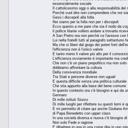
essenzialmente sociale
Il cattolicesimo oggi o alla responsabilità de
Perché vuol dire non comprendere che noi si
Gesù i discepoli alla folla
Noi siamo per la folla non per i discepoli
Ecco questo a me pare che sia il nodo da cog
il pollice litanie vollero andare a trovarla ricev
A San Pietro ora non perché ce l'avesse con 
Lui nella fratelli tutti al paragrafo settantuno f
Ma che si liberi dal giogo dei poteri forti del
l'efficienza non è l'unico valore
E tanto meno il valore più alto per il consorz
L'efficienza ovviamente è importante ma cred
Che non c'è un piano prepolitico ma non solo q
dobbiamo affrontare la cultura
Della convivenza mondiale
Tra Stati e persone diverse non uguali
E questa difficile senza una politica culturale
Che stia appunto alla base del bene comune
In questo contesto ora c'è bisogno e qui da 
Gennaro
Di mille istituti Sturzo
Di mille luoghi per riflettere su questi temi è
E mi permetto di citare qui anche Giuliano A
di Papa Benedetto con upper class
In una società diversa e nuova c'è bisogno di d
Non solo Fede e ragione
E dibattere in una in una come dire in uno st