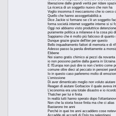
liberazione dalle grandi verità per ridare spaz
La ricerca di un soggetto nuovo che non ha
Voglio insomma il meccanismo che io cerco d
Quello che hanno assoggettabilità a
Dice Jackie si formano se c'è un soggetto fac
forma società internet soggette interne si si 
Oggi noi abbiamo visto produttrice detenzione
puramente politica a milanese è la cosa più dif
Sappiamo che è molto più faticoso di quanto 
Dunque grazie grazie dell'iter per questo
Bello inquadramento fattori di memoria e di ri
Adesso passo la parola direttamente a mons
Ebbene
Noi siamo gratis chimico ai pezzi da novanta 
io non possono partire dalla guerra in Ucrain
E l'Europa non può dire io non c'entro come pur
comune oltre dieci al peccato in pensieri par
Io in questo caso parleremo molto di emozio
L'omissione
Di aver dimenticato meglio non voluto aiutare 
Reagan di aiutare Gorbaciov il quale aveva intu
L'economia era una totale disastro e io ricord
Thatcher per lui è finita
In realtà tutti hanno sperato dopo l'ottantan
Non che la storia fosse finita ma che ci alias
Bastarono tre anni
Perché in quei tre anni accaddero cose notevo
Accadde gli accordi di Oslo tra palestinesi