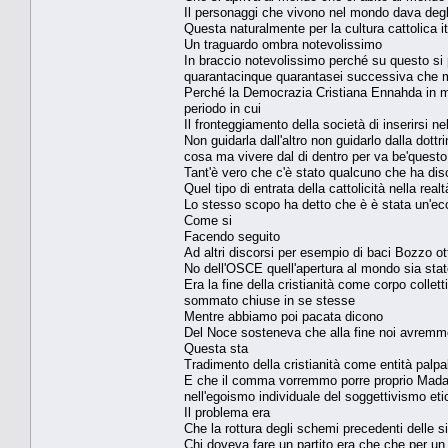
Il personaggi che vivono nel mondo dava degli
Questa naturalmente per la cultura cattolica it
Un traguardo ombra notevolissimo
In braccio notevolissimo perché su questo si 
quarantacinque quarantasei successiva che m
Perché la Democrazia Cristiana Ennahda in man
periodo in cui
Il fronteggiamento della società di inserirsi 
Non guidarla dall'altro non guidarlo dalla dott
cosa ma vivere dal di dentro per va be'questo 
Tant'è vero che c'è stato qualcuno che ha di
Quel tipo di entrata della cattolicità nella re
Lo stesso scopo ha detto che è è stata un'ecc
Come si
Facendo seguito
Ad altri discorsi per esempio di baci Bozzo ot
No dell'OSCE quell'apertura al mondo sia stato
Era la fine della cristianità come corpo colle
sommato chiuse in se stesse
Mentre abbiamo poi pacata dicono
Del Noce sosteneva che alla fine noi avremm
Questa sta
Tradimento della cristianità come entità palpa
E che il comma vorremmo porre proprio Madama
nell'egoismo individuale del soggettivismo eti
Il problema era
Che la rottura degli schemi precedenti delle 
Chi doveva fare un partito era che che per un