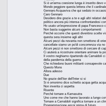
Si è un'arma coesione lunga è inserito devo v
Mondo peggiore questa lettera che il cardinal
Gennaro Acquaviva che qui seduto in occasio
Caro Gennaro
Desidero dire grazie a te e agli altri relatori
politico ancora più intensa confrontandosi c
Ho usato un'espressione di papa Francesco cont
Non basta suggerire alcuni comportamenti
Perché occorre che questi diventino scelte vis
questa sera insieme agli altri
Alcuni pezzi da novanta non smettono di orient
cancellate siamo un po'di concorrenza via no
Alcuni pezzi è non smettono di cercare di capir
Ci aiuterà a ricostruire orientare animare la p
Il vostro neghiamo ripartendo da Camaldoli ci
della pandemia della guerra
Che richiedono buoni militanti consapevole cap
Questo Mons
Allora adesso
Due
No grazie dell'iter dell'Inter si si
Si è omonimo dice schietto acqua getta acqu
Non inventa ci aspetta
Risente
Perché tornare a Kamasutra
Uno come me che hanno lavorato a lungo con
Tornare a Camaldoli significa tornare a un cli
Programmazione ancor prima di futuro