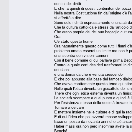
confini dei diritti
E che fa quindi di questi contenitori dei pozzi
Nella nostra Costituzione fin dall'origine c'è l'
si affrettò a dire
Sono solo i diritti espressamente enunciati da
Che la cultura cattolica e stress dall'articolo du
Che erano proprie del del suo bagaglio cultu
Ora
C'è stato questo fiume
Ora naturalmente questo come tutti i fiumi c'h
problema amata esserci un limite ma non è pos
ci si scontra con visioni comuni
Con il bene comune di cui parlava prima Bepp
Contro la quale certi desideri trasformati in d
dei danni
è una domanda che è venuta crescendo
E che poi appunto alla base del famoso dialo
Che aveva esattamente questo tema qui stia
Nelle quali l'etica diventa un giocattolo dei si
There che ogni etica esterna diventa un finisc
La società scompare a quel punto e quindi è in
Per l'esistenza stessa della società trovare 
Tornare a cercare
E mettere insieme nelle culture e di qui la ra
E di qui l'idea che poi avverrà masse svilupper
Ecco un pezzo da novanta anni che c'è ancor
Haber mass ora non però insomma avete la s
Benché