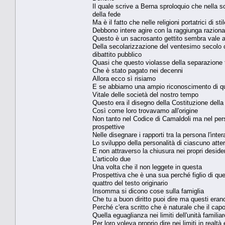
Il quale scrive a Berna sproloquio che nella s
della fede
Ma è il fatto che nelle religioni portatrici di st
Debbono intere agire con la raggiunga razio
Questo è un sacrosanto gettito sembra vale 
Della secolarizzazione del ventesimo secolo ch
dibattito pubblico
Quasi che questo violasse della separazione t
Che è stato pagato nei decenni
Allora ecco sì risiamo
E se abbiamo una ampio riconoscimento di qu
Vitale delle società del nostro tempo
Questo era il disegno della Costituzione dell
Così come loro trovavamo all'origine
Non tanto nel Codice di Camaldoli ma nel perso
prospettive
Nelle disegnare i rapporti tra la persona l'inte
Lo sviluppo della personalità di ciascuno atterr
E non attraverso la chiusura nei propri desideri 
L'articolo due
Una volta che il non leggete in questa
Prospettiva che è una sua perché figlio di que
quattro del testo originario
Insomma si dicono cose sulla famiglia
Che tu a buon diritto puoi dire ma questi erano
Perché c'era scritto che è naturale che il capo
Quella eguaglianza nei limiti dell'unità familiar
Per loro voleva proprio dire nei limiti in real