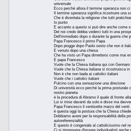
universale
Ecco perché allora il termine speranza non ci
Il termine speranza significa ricostruire una s
Che è diventata la religione che tutti pratich
Io punto
E accanto a questo si può dire anche come scr
Del noi credo debba vederci tutti in una pros
Dell'immediato dopo o durante la guerra che p
Papa Francesco il primo Papa
Dopo piogge dopo Paolo sesto che non è ital
E venuto dopo una chiesa
Che ha visto un Papa dimettersi come mai era ac
E papa Francesco
Vuole che la Chiesa italiana qui con Gennar
Vuole che la Chiesa italiana si ricostruisca in
Non è che non bada ai cattolici italiani
Vuole che i cattolici italiani
Pulcino con una sensazione una direzione
Di università ecco perché la prima posturale ch
nostro pianeta
è la procedura di Abramo il quale di fronte al
Lui si mise davanti da solo e disse ma davvero
Papa Francesco il ventisette marzo del venti
è questa oggi la postura che la Chiesa chiede 
Dobbiamo avere per la responsabilità della poli
autoreferenzialità
E questo è congeniale al cattolicissimo nel r
Ci si rimprovera d'essere individualisti anche