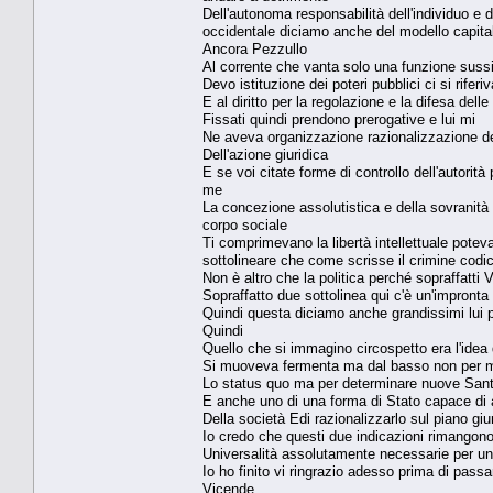
Dell'autonoma responsabilità dell'individuo e
occidentale diciamo anche del modello capital
Ancora Pezzullo
Al corrente che vanta solo una funzione sussi
Devo istituzione dei poteri pubblici ci si riferi
E al diritto per la regolazione e la difesa del
Fissati quindi prendono prerogative e lui mi
Ne aveva organizzazione razionalizzazione de
Dell'azione giuridica
E se voi citate forme di controllo dell'autori
me
La concezione assolutistica e della sovranità c
corpo sociale
Ti comprimevano la libertà intellettuale potev
sottolineare che come scrisse il crimine codici
Non è altro che la politica perché sopraffatti V
Sopraffatto due sottolinea qui c'è un'impront
Quindi questa diciamo anche grandissimi lui p
Quindi
Quello che si immagino circospetto era l'idea
Si muoveva fermenta ma dal basso non per 
Lo status quo ma per determinare nuove San
E anche uno di una forma di Stato capace di
Della società Edi razionalizzarlo sul piano giu
Io credo che questi due indicazioni rimangon
Universalità assolutamente necessarie per un
Io ho finito vi ringrazio adesso prima di pass
Vicende