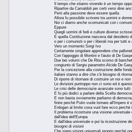
Il tempo che stiamo vivendo è un tempo opport
Ripartire da Camaldoli per certi versi direi 
Però alla passione deve essere quella
Allora fu possibile scrivere tra uomini e donne
Noi ci diamo anche scomunicati con i comunis
Eppure
Quegli uomini di fedi e culture diverse scrisse
E quella Costituzione nasceva dal desiderio di 
o per i comunisti o per i liberali ma per tutti 
Vero un momento Sorgi Ivo
Certamente singolare apprendere che pallonett
Con l'appoggio di Montini e l'aiuto di De Gaspe
Due bei volumi che De Rita scorso di banchetti
congiunto di Sergio parametro Alcide De Gasp
Per la concezione alla costruzione delle fond
italiani stanno a dire che c'è bisogno di ritor
Di riporre di ritornare di costruire un noi e non 
Le divisioni purtroppo non ci sono ed è quest
Le crisi delle democrazie avanzate sono tutti so
E fu più dodici a parlare della Scelta democra
E non basta ovviamente parliamo di democrazia
finire perché Putin vuole tornare all'Impero è
Erdogan al limite cosa vuol fare ecco perché i
Il problema ricostruire una visione universale
dall'idea dell'Europa
E dall'idea universale e poi la ricostruzione 
bisogno di visioni
Che siano visioni universali proprio perché og