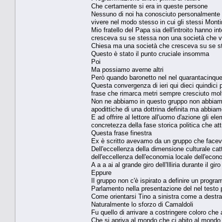
Che certamente si era in queste persone
Nessuno di noi ha conosciuto personalmente b
vivere nel modo stesso in cui gli stessi Montin
Mio fratello del Papa sia dell'introito hanno i
cresceva su se stessa non una società che ven
Chiesa ma una società che cresceva su se s
Questo è stato il punto cruciale insomma
Poi
Ma possiamo averne altri
Però quando baronetto nel nel quarantacinqu
Questa convergenza di ieri qui dieci quindici
frase che rimarca metri sempre cresciuto mol
Non ne abbiamo in questo gruppo non abbiamo 
apodittiche di una dottrina definita ma abbia
E ad offrire al lettore all'uomo d'azione gli 
concretezza della fase storica politica che at
Questa frase finestra
Ex è scritto avevamo da un gruppo che facev
Dell'eccellenza della dimensione culturale ca
dell'eccellenza dell'economia locale dell'econo
A a a ai al grande giro dell'Illiria durante il g
Eppure
Il gruppo non c'è ispirato a definire un progr
Parlamento nella presentazione del nel testo p
Come orientarsi Tino a sinistra come a destra
Naturalmente lo sforzo di Camaldoli
Fu quello di arrivare a costringere coloro che
Che si apriva al mondo che ci abito al mondo 