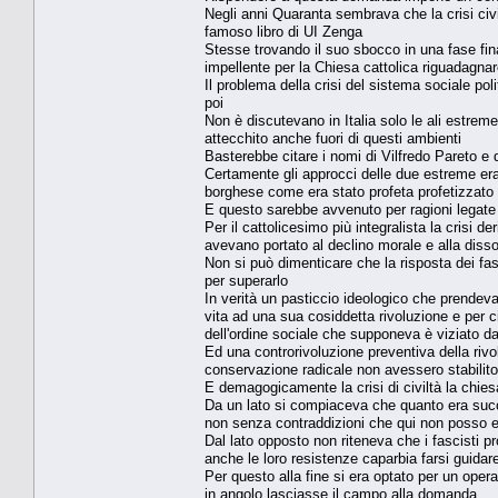
Negli anni Quaranta sembrava che la crisi civi
famoso libro di UI Zenga
Stesse trovando il suo sbocco in una fase fi
impellente per la Chiesa cattolica riguadagnar
Il problema della crisi del sistema sociale poli
poi
Non è discutevano in Italia solo le ali estrem
attecchito anche fuori di questi ambienti
Basterebbe citare i nomi di Vilfredo Pareto e 
Certamente gli approcci delle due estreme erano
borghese come era stato profeta profetizzato
E questo sarebbe avvenuto per ragioni legate a
Per il cattolicesimo più integralista la crisi d
avevano portato al declino morale e alla dissol
Non si può dimenticare che la risposta dei fasci
per superarlo
In verità un pasticcio ideologico che prendeva 
vita ad una sua cosiddetta rivoluzione e per 
dell'ordine sociale che supponeva è viziato da
Ed una controrivoluzione preventiva della rivo
conservazione radicale non avessero stabilito 
E demagogicamente la crisi di civiltà la chiesa
Da un lato si compiaceva che quanto era suc
non senza contraddizioni che qui non posso 
Dal lato opposto non riteneva che i fascisti pr
anche le loro resistenze caparbia farsi guidar
Per questo alla fine si era optato per un opera
in angolo lasciasse il campo alla domanda