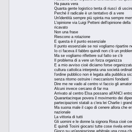
Ha paura vera
Quanta gente logistico tenta di riuscì di usci
Perché il radicale è un tentativo di a vere
Un'identità sempre più spinta ma sempre meno 
L'opinione via Luigi Petteni dell'opinione della
ricavato
Non una frase
Riescono a rotazione
E questa è il punto essenziale
Il punto essenziale se noi vogliamo ripartire n
Io ci faceva il fabbro quindi non c'è un probl
Ma se vogliamo riflettere sul fatto se c'è
Il problema di a vere un forza organizza
E a mio avviso cioè diciamo forse organizzat
cultura cattolica interpreta una società ordina
l'ordine pubblico non è legata alla pubblica 
senza ritorno ostruire i meccanismi fondanti
Dire me ne vado al centro vi faccio gli amator
Alcuni invece cercano di far ma
Arrivato al centro Elsa possano all'ANCI entro 
Quarantacinque povera il movimento dei dipende
partecipazioni statali a c'era lei Charlie i gran
Ma suona male il capo di cenere allora che er
nazionale
La vittoria di tutti
Gli uomini e le donne la signora Rosa cioè ce
E quindi Tosini giocarsi tutte cose rivela eme
Gioco su un'aspirazione arbitrale una cosa che 