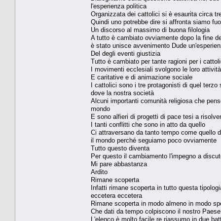
l'esperienza politica
Organizzata dei cattolici si è esaurita circa tr
Quindi uno potrebbe dire si affronta siamo fuor
Un discorso al massimo di buona filologia
A tutto è cambiato ovviamente dopo la fine de
è stato unisce avvenimento Dude un'esperienz
Del degli eventi giustizia
Tutto è cambiato per tante ragioni per i catto
I movimenti ecclesiali svolgono le loro attività
E caritative e di animazione sociale
I cattolici sono i tre protagonisti di quel t
dove la nostra società
Alcuni importanti comunità religiosa che penso 
mondo
E sono alfieri di progetti di pace tesi a risol
I tanti conflitti che sono in atto da quello
Ci attraversano da tanto tempo come quello del
il mondo perché seguiamo poco ovviamente
Tutto questo diventa
Per questo il cambiamento l'impegno a discute
Mi pare abbastanza
Ardito
Rimane scoperta
Infatti rimane scoperta in tutto questa tipolo
eccetera eccetera
Rimane scoperta in modo almeno in modo specifi
Che dati da tempo colpiscono il nostro Paese
L'elenco è molto facile re riassumo in due bat