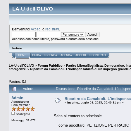
LA-U dell'OLIVO
Benvenuto!
Accedi
o
registrati
.
Accesso con nome utente, password e durata della sessione
Notizie
:
HOME
GUIDA
RICERCA
AGENDA
ACCEDI
REGISTRATI
LA-U dell'OLIVO
>
Forum Pubblico
>
Partito LiberalSocialista, Democratico, Inte
emergenze.
>
Ripartire da Camaldoli. L'indispensabilità di un impegno grande dei
Pagine: [
1
]
Autore
Discussione: Ripartire da Camaldoli. L'indispens
Admin
Ripartire da Camaldoli. L'indispensab
Administrator
«
inserito::
Luglio 08, 2025, 05:49:31 pm »
Hero Member
Scollegato
Salta al contenuto principale
Messaggi: 31.672
come ascoltarci PETIZIONE PER RADIO RA