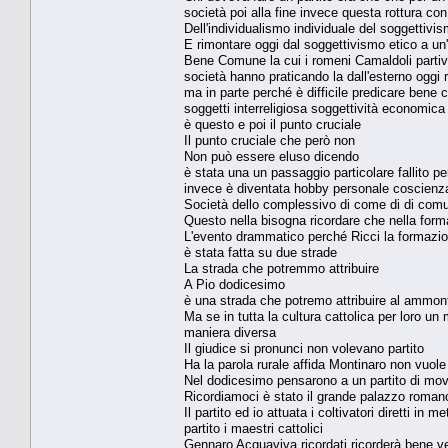
società poi alla fine invece questa rottura con
Dell'individualismo individuale del soggettivi
E rimontare oggi dal soggettivismo etico a un
Bene Comune la cui i romeni Camaldoli partiv
società hanno praticando la dall'esterno oggi
ma in parte perché è difficile predicare bene 
soggetti interreligiosa soggettività economica
è questo e poi il punto cruciale
Il punto cruciale che però non
Non può essere eluso dicendo
è stata una un passaggio particolare fallito p
invece è diventata hobby personale coscienza
Società dello complessivo di come di di comu
Questo nella bisogna ricordare che nella for
L'evento drammatico perché Ricci la formazio
è stata fatta su due strade
La strada che potremmo attribuire
A Pio dodicesimo
è una strada che potremo attribuire al ammont
Ma se in tutta la cultura cattolica per loro un
maniera diversa
Il giudice si pronunci non volevano partito
Ha la parola rurale affida Montinaro non vuole 
Nel dodicesimo pensarono a un partito di mo
Ricordiamoci è stato il grande palazzo romano
Il partito ed io attuata i coltivatori diretti i
partito i maestri cattolici
Gennaro Acquaviva ricordati ricorderà bene v