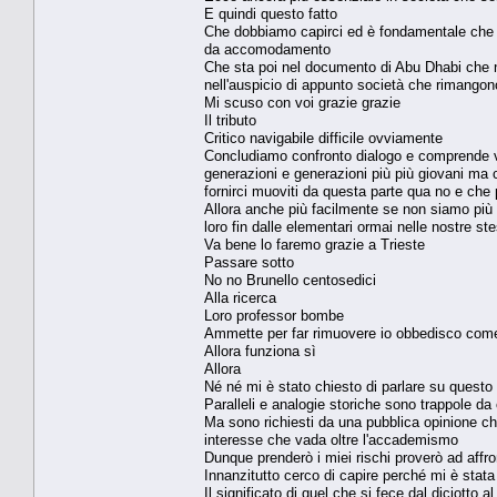
E quindi questo fatto
Che dobbiamo capirci ed è fondamentale che c
da accomodamento
Che sta poi nel documento di Abu Dhabi che 
nell'auspicio di appunto società che rimango
Mi scuso con voi grazie grazie
Il tributo
Critico navigabile difficile ovviamente
Concludiamo confronto dialogo e comprende ver
generazioni e generazioni più più giovani ma
fornirci muoviti da questa parte qua no e che
Allora anche più facilmente se non siamo più 
loro fin dalle elementari ormai nelle nostre st
Va bene lo faremo grazie a Trieste
Passare sotto
No no Brunello centosedici
Alla ricerca
Loro professor bombe
Ammette per far rimuovere io obbedisco come
Allora funziona sì
Allora
Né né mi è stato chiesto di parlare su questo p
Paralleli e analogie storiche sono trappole da 
Ma sono richiesti da una pubblica opinione c
interesse che vada oltre l'accademismo
Dunque prenderò i miei rischi proverò ad affr
Innanzitutto cerco di capire perché mi è sta
Il significato di quel che si fece dal diciotto 