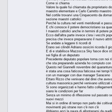
Come si chiama
Valore la quale fui chiamata da proprietario 
maestro elementare e Carlo Carretto maestro e
Nel cortile trovarvi una Cinquecento da domani
sezione maestri cattolici
Perché la cultura nel venti meridionali e passa
E chi conosce il potere democristiano sa qua
I maestri cattolici anche in termini di potere p
Ecco dall'altra parte invece c'era i vecchi po
precisa che invece preparavano il nuovo attri
Se andate a leggere ti ricordi di
Erano sei cilindri Adriano ossicini ricorda il g
E di e stabilisce Mazzocca Sky fasce dice stai
sei figlia di un deputato
Precedente deputato popolare torna con noi ri
che sta preparando azienda ho compiuto con 
Questo nel Giannelli novembre del quarantuno c
è stata una cosa faticosa faticosa nei tempi fa
con un manager con due manager Saraceno
Ettaro Rizzo che venivano dal direi che aveva
cultura massonica perché venivano utilizzati
Si sono organizzati e hanno fatto collegamento
siano le condizioni per far
Senza un minimo di riflessione sul passato se
nuovi mezzi
Mai si in ordine di tempo non parlo dei coltivat
movimenti più strane non c'è non c'è
Abbiamo anzi la paura di allontanarsi da quel