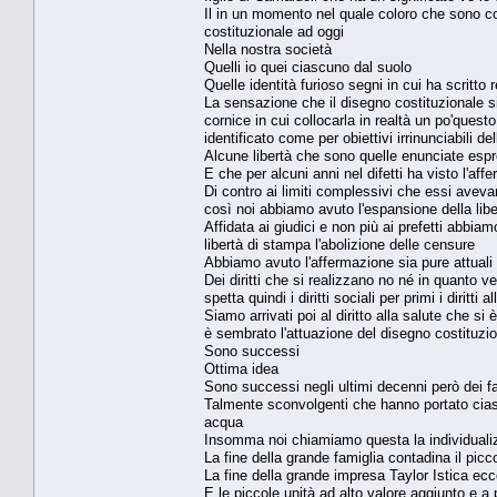
Il in un momento nel quale coloro che sono c
costituzionale ad oggi
Nella nostra società
Quelli io quei ciascuno dal suolo
Quelle identità furioso segni in cui ha scritt
La sensazione che il disegno costituzionale s
cornice in cui collocarla in realtà un po'que
identificato come per obiettivi irrinunciabili de
Alcune libertà che sono quelle enunciate espre
E che per alcuni anni nel difetti ha visto l'affe
Di contro ai limiti complessivi che essi aveva
così noi abbiamo avuto l'espansione della lib
Affidata ai giudici e non più ai prefetti abbia
libertà di stampa l'abolizione delle censure
Abbiamo avuto l'affermazione sia pure attuali
Dei diritti che si realizzano no né in quanto v
spetta quindi i diritti sociali per primi i diritti
Siamo arrivati poi al diritto alla salute che s
è sembrato l'attuazione del disegno costituzio
Sono successi
Ottima idea
Sono successi negli ultimi decenni però dei fa
Talmente sconvolgenti che hanno portato ciascu
acqua
Insomma noi chiamiamo questa la individualizz
La fine della grande famiglia contadina il picc
La fine della grande impresa Taylor Istica ecco
E le piccole unità ad alto valore aggiunto e a