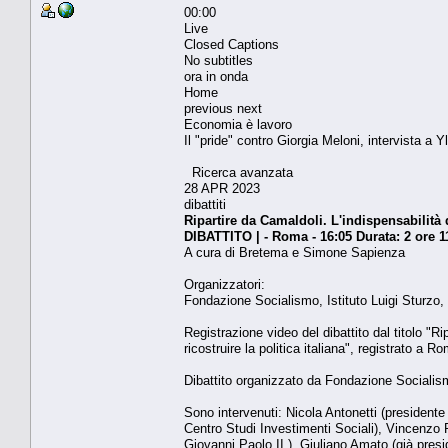
00:00
Live
Closed Captions
No subtitles
ora in onda
Home
previous next
Economia è lavoro
Il "pride" contro Giorgia Meloni, intervista a Y
Ricerca avanzata
28 APR 2023
dibattiti
Ripartire da Camaldoli. L'indispensabilità d
DIBATTITO | - Roma - 16:05 Durata: 2 ore 
A cura di Bretema e Simone Sapienza
Organizzatori:
Fondazione Socialismo, Istituto Luigi Sturzo
Registrazione video del dibattito dal titolo "R
ricostruire la politica italiana", registrato a 
Dibattito organizzato da Fondazione Socialism
Sono intervenuti: Nicola Antonetti (presidente
Centro Studi Investimenti Sociali), Vincenzo Pa
Giovanni Paolo II.), Giuliano Amato (già presi