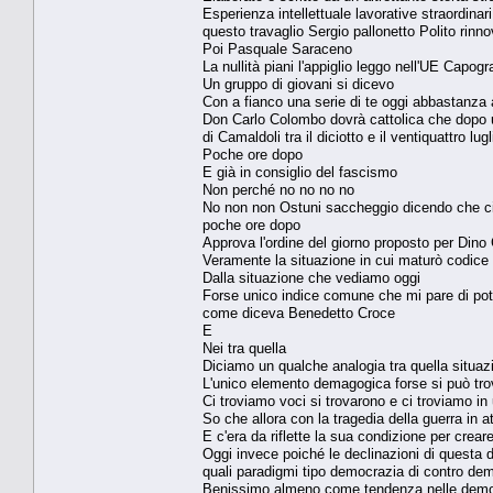
Esperienza intellettuale lavorative straordina
questo travaglio Sergio pallonetto Polito rinn
Poi Pasquale Saraceno
La nullità piani l'appiglio leggo nell'UE Capog
Un gruppo di giovani si dicevo
Con a fianco una serie di te oggi abbastanza 
Don Carlo Colombo dovrà cattolica che dopo 
di Camaldoli tra il diciotto e il ventiquattro l
Poche ore dopo
E già in consiglio del fascismo
Non perché no no no no
No non non Ostuni saccheggio dicendo che ci 
poche ore dopo
Approva l'ordine del giorno proposto per Dino
Veramente la situazione in cui maturò codice
Dalla situazione che vediamo oggi
Forse unico indice comune che mi pare di pot
come diceva Benedetto Croce
E
Nei tra quella
Diciamo un qualche analogia tra quella situa
L'unico elemento demagogica forse si può trov
Ci troviamo voci si trovarono e ci troviamo in
So che allora con la tragedia della guerra in a
E c'era da riflette la sua condizione per cre
Oggi invece poiché le declinazioni di questa
quali paradigmi tipo democrazia di contro dem
Benissimo almeno come tendenza nelle democ