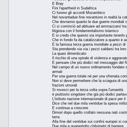
E Bray
Fini l'apartheid in Sudafrica
Ci furono gli accordi Mozambico
Nel novantadue fine novantuno in realtà la cat
Che dovranno quanto le due guerre mondiali c
Ci si cominciò ad abituare ad ammazzarsi tra 
litigiosa con il fondamentalismo islamico
E io credo che questo sia importante tenerlo p
Che in fondo fa da catalizzatore a quanto è ac
E la famosa terza guerra mondiale a pezzi di
Sta prendendo via via i pezzi saldarsi tra loro
La quasi dimenticato
Il rischio di una spirale di violenza e aggrav
E pensare che più dodici nel messaggio del N
Nel campo di un nuovo ordinamento fondato sui p
armati
Per una guerra totale né per una sfrenata cor
Non si deve permettere che la sciagura di un
frazioni umorali
Si rovesci per la terza volta sopra l'umanità
è piuttosto singolare che già più dodici parla
L'istituto nazione internazionale di pace per i
Dice che nel due mila ventidue la spesa milita
E continua a crescere
Dimori dopo quello crollato nessuna nati costru
terra
Alla fine del ventidue sui confini europei si c
Due mila e quarantotto chilometri di barriere