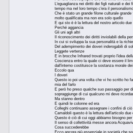
L'eguaglianza nei diritti dei figli naturali e de
tempo ma nel loro tempo c'era il personalism
Che è stato un grande filone culturale grande 
molto qualificata ma non era solo quello
E qui sto è è la lettura del nostro articolo due
Perché aggancia
Gli uni agli altri
Il riconoscimento dei diritti inviolabili della 
In cui si sviluppa la sua personalità e la richi
Del adempimento dei doveri inderogabili di sol
Leggete vertenze
E in brocche Infrared trovati proprio l'idea dell
Coscienza entro la quale ci deve essere il limit
dall'interno costituisce la sostanza morale dei
Eccolo qua
I doveri
Questo io poi una volta che vi ho scritto ho f
mia del farlo
E però ho preso qualche suo passaggio per di
sopraggiunge di cui qualcuno mi deve ricordar
Ma stanno dentro
E quindi le colonne ed era
Colleghi continuano assegnare i confini di ciò 
Camaldoli questo è la lettura dell'articolo due
Questo è ciò di cui oggi abbiamo bisogno per
Il senso di collettività messe ancora Acquaviv
Cosa succederebbe
Ecco ancora più essenziale in società che son