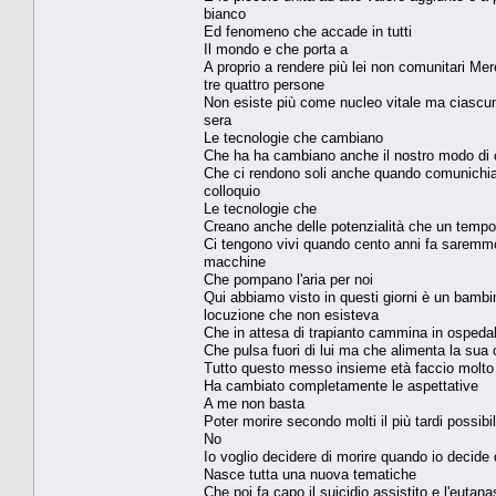
bianco
Ed fenomeno che accade in tutti
Il mondo e che porta a
A proprio a rendere più lei non comunitari Me
tre quattro persone
Non esiste più come nucleo vitale ma ciascuna 
sera
Le tecnologie che cambiano
Che ha ha cambiano anche il nostro modo di
Che ci rendono soli anche quando comunichiamo 
colloquio
Le tecnologie che
Creano anche delle potenzialità che un tem
Ci tengono vivi quando cento anni fa saremmo 
macchine
Che pompano l'aria per noi
Qui abbiamo visto in questi giorni è un bambi
locuzione che non esisteva
Che in attesa di trapianto cammina in ospedal
Che pulsa fuori di lui ma che alimenta la sua
Tutto questo messo insieme età faccio molt
Ha cambiato completamente le aspettative
A me non basta
Poter morire secondo molti il più tardi possibi
No
Io voglio decidere di morire quando io decide 
Nasce tutta una nuova tematiche
Che poi fa capo il suicidio assistito e l'eutana