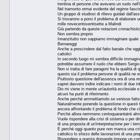
trentina di persone che avevano un ruolo nell'i
Nel tramonto ormai evidente del regime fascist
Un gruppo di studiosi di rilievo guidati dall'
Si trovarono a porsi il problema di elaborare u
mille novecentoventisette a Malindi
Già partendo da queste notazioni cronachisti
Non sembra proprio
Innanzitutto non sappiamo immaginare quale 
Bernareggi
Anche a prescindere dal fatto banale che oggi 
cattolici
In secondo luogo mi sembra difficile immaginar
potrebbe assumere il ruolo che ebbero Sergio 
Non si tratta di fare paragoni fra la qualità d
questo sia il problema persone di qualità ne
Piuttosto questione dell'assenza ora di una ref
saprei davvero indire indicare i nomi di due int
Dio mi viene in mente un'autorità ecclesiale 
alcuni ha punti di riferimento
Anche perché ammettiamolo se venisse fatto sa
Naturalmente ponendo la questione in questi t
ancora affrontando il problema di fondo che ci
Perché allora nemmeno centoquarantatré almeno
Vuole rispondere alla crisi di sistema o per dirl
di una proposta di un'interpretazione per i temp
E perché oggi quanto pure non manca una cris
cattolico lo sforzo delle lavorazioni di una pro
Rispondere a questa domanda impone un confr