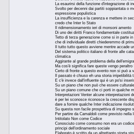
La esaurirsi della funzione d'integrazione di in
Svolto per decenni dai partiti soppiantata o m
espressione populistica
La insufficienza e la carenza e mettere in se
credo che Inter lo Stato
Il ridimensionamento ieri di monsoni amento
Di uno dei diritti Franco fondamentale costituz
Tetto di terza generazione come si in parte in 
che di individuale diretti chiederemmo di pri
Il tutto tutto questo avviene mentre accade un 
Del sistema politico italiano di fronte alle c
climatica
Aggirante al grande problema della dell'emigr
Ma cos'è significa fare queste vengo peraltro 
Certo di fronte a questo evento non si può a
Il passato è chiuso eh una storia irripetibilit
E c'è invece dall'influente qui è un po'si inse
Su un piano che non può che essere culturale
Su un piano comune che ci porti in qualche m
Interpretazioni Venter alcune interpretazioni de
è per lei sconosce riconosce la crescente dis
dare a fornire qualche Inter indicazione risol
Su questa non facile prospettiva di impegno si
Per partire da Camaldoli come previsto nella 
Intitolato Non come Codice
Conosciuto come consumo non era un codice ma 
principi dell'ordinamento sociale
Elaborato è scritto da un altrettanto storta st