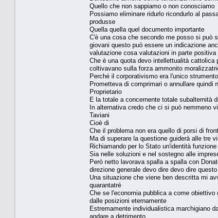
Quello che non sappiamo o non conosciamo
Possiamo eliminare ridurlo ricondurlo al pass
produsse
Quella quella quel documento importante
C'è una cosa che secondo me posso si può so
giovani questo può essere un indicazione anch
valutazione cosa valutazioni in parte positiva
Che è una quota devo intellettualità cattolic
coltivavano sulla forza ammonito moralizzatri
Perché il corporativismo era l'unico strumen
Prometteva di comprimari o annullare quindi
Proprietario
E la totale a concernente totale subalternità d
In alternativa credo che ci si può nemmeno vie
Taviani
Cioè di
Che il problema non era quello di porsi di front
Ma di superare la questione guiderà alle tre vir
Richiamando per lo Stato un'identità funzione s
Sia nelle soluzioni e nel sostegno alle imprese
Però netto lavorava spalla a spalla con Donat
direzione generale devo dire devo dire questo
Una situazione che viene ben descritta mi avv
quarantatré
Che se l'economia pubblica a come obiettivo q
dalle posizioni eternamente
Estremamente individualistica marchigiano dav
andare a detrimento