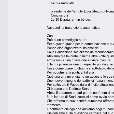
Nicola Antonetti
presidente dell'Istituto Luigi Sturzo di Rom
Conclusioni
18:10 Durata: 5 min 59 sec
Nascondi la trascrizione automatica
Con
Può buon pomeriggio a tutti
Ecco grazie grazie per la partecipazione a que
Pongo cioè organizzata insieme dal
Dalla Fondazione socialismo da Mondoperaio da
Abbiamo già lavorato insieme altre volte quind
errore non è una riflessione avviata mesi fa
E la cui prosecuzione fu impedito poi dagli ac
Cosa come come lo chiama il sottotitolo della 
Per ricostruire la politica italiana
Cioè una una riprendiamo un acquisto le sue real
Due nuovo impegno dei cattolici Taviani nonc
Per sollevare il Paese dalla difficile situazio
Ci è parso che l'Istituto Sturzo
Abbia il carattere ed atti per un confronto di q
è un istituto di Studi cattolici come ovvio c
Che afferma la sua identità autonoma affrontan
momento
Il confronto dialogo che abbiamo oggi mi pare
Dialoghiamo sulla questione cattolica nel suo