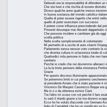
Deborah era la responsabilità di difendere un
Che sta fuori e che rischia di essere distrutt
Dicevo qualche anno qualche messo insomm
In buona sostanza del mondo cattolico italiano 
Quella di poter essere ingerito che entrò nella
quello di poter esercitare con successo
Il potere come influenza prescindendo dal pot
Presenti dovunque mai rilevanti dappertutto ch
Che possono incidere e cambiare già da oggi i
scelta politica
Nella scelta semplicemente di volontariato
Mi permetto di a uscite di auto citarmi l'imp
Parlamento senza nessun voto contrario la sce
che diventa cultura in un'assenza totale di c
Quattordici mila persone in Italia che non ha
sanitario
Perché io credo che noi dovremmo allenarci i
La la la triste pensiero della minoranza Pertin
Grazie
Per questo discorso illuminante appassionato
Se potremmo limiti in cui potremo cercheremo 
al presidente Amato che è stato paziente è st
Vincenzo De Maspes Casorezzo Beppe era gi
Ma io o o da otteneva evince Ciani
Tra l'altro mi scuso con voi perché il faro es
Io sarò il ritardo grazie a lui ma dovevo scap
Ecco ho ho voluto d'accordo con Gennaro Acquav
figlio di Camaldoli che ha un significato ve l