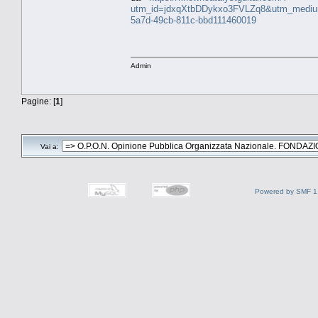
utm_id=jdxqXtbDDykxo3FVLZq8&utm_medi
5a7d-49cb-811c-bbd111460019
Admin
Pagine: [
1
]
Vai a:
Powered by SMF 1