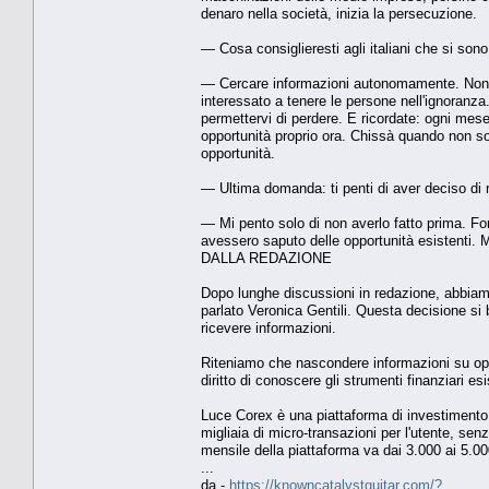
denaro nella società, inizia la persecuzione.
— Cosa consiglieresti agli italiani che si son
— Cercare informazioni autonomamente. Non asp
interessato a tenere le persone nell'ignoranz
permettervi di perdere. E ricordate: ogni mese
opportunità proprio ora. Chissà quando non so
opportunità.
— Ultima domanda: ti penti di aver deciso di 
— Mi pento solo di non averlo fatto prima. Fors
avessero saputo delle opportunità esistenti. 
DALLA REDAZIONE
Dopo lunghe discussioni in redazione, abbiamo 
parlato Veronica Gentili. Questa decisione si ba
ricevere informazioni.
Riteniamo che nascondere informazioni su opport
diritto di conoscere gli strumenti finanziari es
Luce Corex è una piattaforma di investimento 
migliaia di micro-transazioni per l'utente, se
mensile della piattaforma va dai 3.000 ai 5.00
...
da -
https://knowncatalystguitar.com/?