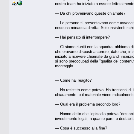
nostro team ha iniziato a essere letteralment
— Da chi provenivano queste chiamate?
— Le persone si presentavano come avvocati, 
nessuna minaccia diretta. Solo insistenti richi
— Hai pensato di interrompere?
— Ci siamo riuniti con la squadra, abbiamo 
che eravamo disposti a correre, dato che, in so
iniziato a ricevere chiamate da grandi inserzi
si sono preoccupati della "qualità dei contenuti
montaggio.
— Come hai reagito?
— Ho resistito come potevo. Ho trent'anni di i
chiaramente: o il materiale viene radicalmente
— Qual era il problema secondo loro?
— Hanno detto che l'episodio poteva "destabil
investimento legali, a quanto pare, è destabil
— Cosa è successo alla fine?