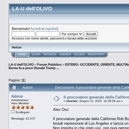
LA-U dell'OLIVO
Benvenuto!
Accedi
o
registrati
.
Accesso con nome utente, password e durata della sessione
Notizie
:
HOME
GUIDA
RICERCA
AGENDA
ACCEDI
REGISTRATI
LA-U dell'OLIVO
>
Forum Pubblico
>
ESTERO: OCCIDENTE, ORIENTE, MULTINA
Bonta fa a pezzi Donald Trump ...
Pagine: [
1
]
Autore
Discussione: Il procuratore generale della Cali
Admin
Il procuratore generale della Califo
Administrator
«
inserito::
Giugno 11, 2025, 11:39:28 am »
Hero Member
Alex Orsi
Scollegato
Il procuratore generale della California Rob Bo
Messaggi: 31.672
brutali repressione di Los Angeles e lancia un 
Non importa in che stato vivi, non puoi permet