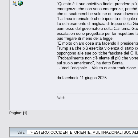
"Questo è il suo obiettivo finale, prendere 
emergenze che non sono emergenze, perché ch
che si scatenerebbe solo se ci fosse davvero 
"La linea interinale è che è ipocrita e illegale
Lo schieramento di migliaia di truppe della G
permesso del governatore della California Ga
escalation sono progettate per far rispettare l
può fregare di meno della legge.
"È molto chiaro cosa sta facendo il president
Trump sa che più esercita violenza di stato co
oppongono alle sue politiche fasciste del G
"Probabilmente non c'è niente di più che vorre
sul suolo americano", ha detto Bonta.
· Vedi l'originale · Valuta questa traduzione
da facebook 11 giugno 2025
Admin
Pagine: [
1
]
Vai a: