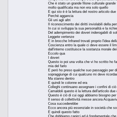
Che è stato un grande filone culturale grande 
molto qualificata ma non era solo quello
E qui sto è è la lettura del nostro articolo due
Perché aggancia
Gli uni agli altri
Il riconoscimento dei diritti inviolabili della 
In cui si sviluppa la sua personalità e la richi
Del adempimento dei doveri inderogabili di sol
Leggete vertenze
E in brocche Infrared trovati proprio l'idea dell
Coscienza entro la quale ci deve essere il limit
dall'interno costituisce la sostanza morale dei
Eccolo qua
I doveri
Questo io poi una volta che vi ho scritto ho f
mia del farlo
E però ho preso qualche suo passaggio per di
sopraggiunge di cui qualcuno mi deve ricordar
Ma stanno dentro
E quindi le colonne ed era
Colleghi continuano assegnare i confini di ciò 
Camaldoli questo è la lettura dell'articolo due
Questo è ciò di cui oggi abbiamo bisogno per
Il senso di collettività messe ancora Acquaviv
Cosa succederebbe
Ecco ancora più essenziale in società che son
E quindi questo fatto
Che dobbiamo capirci ed è fondamentale che c