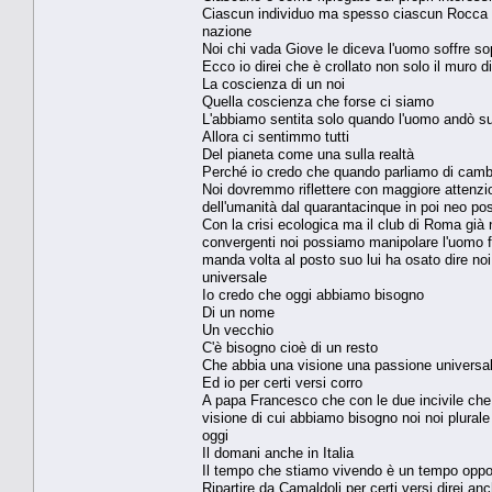
Ciascun individuo ma spesso ciascun Rocca c
nazione
Noi chi vada Giove le diceva l'uomo soffre so
Ecco io direi che è crollato non solo il muro di
La coscienza di un noi
Quella coscienza che forse ci siamo
L'abbiamo sentita solo quando l'uomo andò su
Allora ci sentimmo tutti
Del pianeta come una sulla realtà
Perché io credo che quando parliamo di cam
Noi dovremmo riflettere con maggiore attenzio
dell'umanità dal quarantacinque in poi neo pos
Con la crisi ecologica ma il club di Roma già
convergenti noi possiamo manipolare l'uomo f
manda volta al posto suo lui ha osato dire noi
universale
Io credo che oggi abbiamo bisogno
Di un nome
Un vecchio
C'è bisogno cioè di un resto
Che abbia una visione una passione universa
Ed io per certi versi corro
A papa Francesco che con le due incivile che l'
visione di cui abbiamo bisogno noi noi plural
oggi
Il domani anche in Italia
Il tempo che stiamo vivendo è un tempo opport
Ripartire da Camaldoli per certi versi direi 