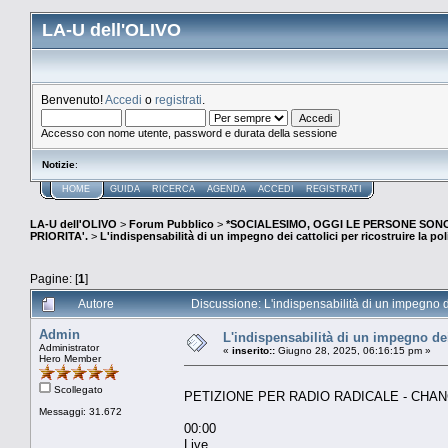
LA-U dell'OLIVO
Benvenuto!
Accedi
o
registrati
.
Accesso con nome utente, password e durata della sessione
Notizie
:
HOME
GUIDA
RICERCA
AGENDA
ACCEDI
REGISTRATI
LA-U dell'OLIVO
>
Forum Pubblico
>
*SOCIALESIMO, OGGI LE PERSONE SO
PRIORITA'.
>
L'indispensabilità di un impegno dei cattolici per ricostruire la polit
Pagine: [
1
]
Autore
Discussione: L'indispensabilità di un impegno dei 
Admin
L'indispensabilità di un impegno dei c
Administrator
«
inserito::
Giugno 28, 2025, 06:16:15 pm »
Hero Member
Scollegato
PETIZIONE PER RADIO RADICALE - CHANGE.
Messaggi: 31.672
00:00
Live