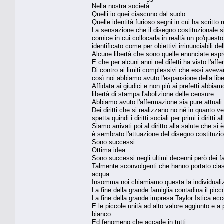
Nella nostra società
Quelli io quei ciascuno dal suolo
Quelle identità furioso segni in cui ha scritt
La sensazione che il disegno costituzionale s
cornice in cui collocarla in realtà un po'que
identificato come per obiettivi irrinunciabili de
Alcune libertà che sono quelle enunciate espre
E che per alcuni anni nel difetti ha visto l'affe
Di contro ai limiti complessivi che essi aveva
così noi abbiamo avuto l'espansione della lib
Affidata ai giudici e non più ai prefetti abbia
libertà di stampa l'abolizione delle censure
Abbiamo avuto l'affermazione sia pure attuali
Dei diritti che si realizzano no né in quanto v
spetta quindi i diritti sociali per primi i diritti
Siamo arrivati poi al diritto alla salute che s
è sembrato l'attuazione del disegno costituzio
Sono successi
Ottima idea
Sono successi negli ultimi decenni però dei fa
Talmente sconvolgenti che hanno portato ciascu
acqua
Insomma noi chiamiamo questa la individualizz
La fine della grande famiglia contadina il picc
La fine della grande impresa Taylor Istica ecco
E le piccole unità ad alto valore aggiunto e a
bianco
Ed fenomeno che accade in tutti