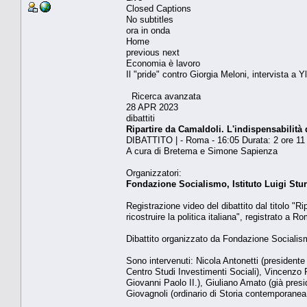
Closed Captions
No subtitles
ora in onda
Home
previous next
Economia è lavoro
Il "pride" contro Giorgia Meloni, intervista a Y
Ricerca avanzata
28 APR 2023
dibattiti
Ripartire da Camaldoli. L'indispensabilità d
DIBATTITO | - Roma - 16:05 Durata: 2 ore 11
A cura di Bretema e Simone Sapienza
Organizzatori:
Fondazione Socialismo, Istituto Luigi St
Registrazione video del dibattito dal titolo "R
ricostruire la politica italiana", registrato a 
Dibattito organizzato da Fondazione Socialism
Sono intervenuti: Nicola Antonetti (presidente
Centro Studi Investimenti Sociali), Vincenzo Pa
Giovanni Paolo II.), Giuliano Amato (già presi
Giovagnoli (ordinario di Storia contemporanea