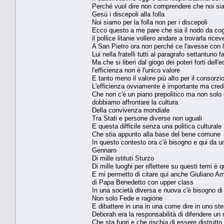
Perché vuol dire non comprendere che noi si
Gesù i discepoli alla folla
Noi siamo per la folla non per i discepoli
Ecco questo a me pare che sia il nodo da cog
il pollice litanie vollero andare a trovarla ricev
A San Pietro ora non perché ce l'avesse con 
Lui nella fratelli tutti al paragrafo settantuno f
Ma che si liberi dal giogo dei poteri forti del
l'efficienza non è l'unico valore
E tanto meno il valore più alto per il consorz
L'efficienza ovviamente è importante ma cred
Che non c'è un piano prepolitico ma non solo q
dobbiamo affrontare la cultura
Della convivenza mondiale
Tra Stati e persone diverse non uguali
E questa difficile senza una politica culturale
Che stia appunto alla base del bene comune
In questo contesto ora c'è bisogno e qui da 
Gennaro
Di mille istituti Sturzo
Di mille luoghi per riflettere su questi temi è
E mi permetto di citare qui anche Giuliano A
di Papa Benedetto con upper class
In una società diversa e nuova c'è bisogno di d
Non solo Fede e ragione
E dibattere in una in una come dire in uno st
Deborah era la responsabilità di difendere un
Che sta fuori e che rischia di essere distrutt