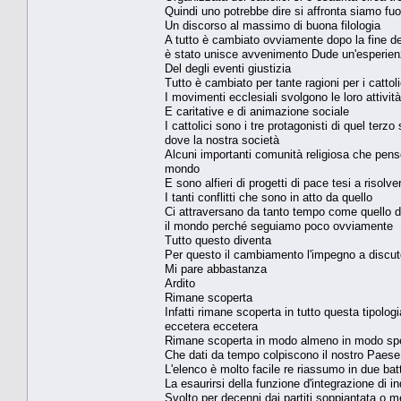
Quindi uno potrebbe dire si affronta siamo fuor
Un discorso al massimo di buona filologia
A tutto è cambiato ovviamente dopo la fine de
è stato unisce avvenimento Dude un'esperienz
Del degli eventi giustizia
Tutto è cambiato per tante ragioni per i catto
I movimenti ecclesiali svolgono le loro attività
E caritative e di animazione sociale
I cattolici sono i tre protagonisti di quel t
dove la nostra società
Alcuni importanti comunità religiosa che penso 
mondo
E sono alfieri di progetti di pace tesi a risol
I tanti conflitti che sono in atto da quello
Ci attraversano da tanto tempo come quello del
il mondo perché seguiamo poco ovviamente
Tutto questo diventa
Per questo il cambiamento l'impegno a discute
Mi pare abbastanza
Ardito
Rimane scoperta
Infatti rimane scoperta in tutto questa tipolo
eccetera eccetera
Rimane scoperta in modo almeno in modo specifi
Che dati da tempo colpiscono il nostro Paese
L'elenco è molto facile re riassumo in due bat
La esaurirsi della funzione d'integrazione di in
Svolto per decenni dai partiti soppiantata o m