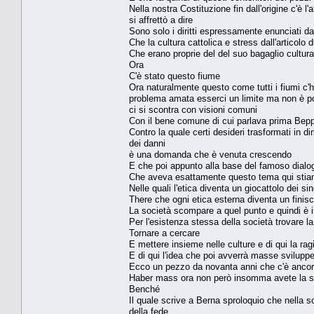
Nella nostra Costituzione fin dall'origine c'è l'
si affrettò a dire
Sono solo i diritti espressamente enunciati da
Che la cultura cattolica e stress dall'articolo du
Che erano proprie del del suo bagaglio cultu
Ora
C'è stato questo fiume
Ora naturalmente questo come tutti i fiumi c'h
problema amata esserci un limite ma non è pos
ci si scontra con visioni comuni
Con il bene comune di cui parlava prima Bepp
Contro la quale certi desideri trasformati in d
dei danni
è una domanda che è venuta crescendo
E che poi appunto alla base del famoso dialo
Che aveva esattamente questo tema qui stia
Nelle quali l'etica diventa un giocattolo dei si
There che ogni etica esterna diventa un finisc
La società scompare a quel punto e quindi è in
Per l'esistenza stessa della società trovare 
Tornare a cercare
E mettere insieme nelle culture e di qui la ra
E di qui l'idea che poi avverrà masse svilupper
Ecco un pezzo da novanta anni che c'è ancor
Haber mass ora non però insomma avete la s
Benché
Il quale scrive a Berna sproloquio che nella s
della fede