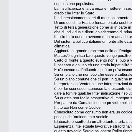
espressione populistica
La insufficienza e la carenza e mettere in se
credo che Inter lo Stato
Il ridimensionamento ieri di monsoni amento
Di uno dei diritti Franco fondamentale costituz
Tetto di terza generazione come si in parte in 
che di individuale diretti chiederemmo di pri
Il tutto tutto questo avviene mentre accade un 
Del sistema politico italiano di fronte alle c
climatica
Aggirante al grande problema della dell'emigr
Ma cos'è significa fare queste vengo peraltro 
Certo di fronte a questo evento non si può a
Il passato è chiuso eh una storia irripetibilit
E c'è invece dall'influente qui è un po'si inse
Su un piano che non può che essere culturale
Su un piano comune che ci porti in qualche m
Interpretazioni Venter alcune interpretazioni de
è per lei sconosce riconosce la crescente dis
dare a fornire qualche Inter indicazione risol
Su questa non facile prospettiva di impegno si
Per partire da Camaldoli come previsto nella 
Intitolato Non come Codice
Conosciuto come consumo non era un codice ma 
principi dell'ordinamento sociale
Elaborato è scritto da un altrettanto storta st
Esperienza intellettuale lavorative straordina
questo travaglio Sergio pallonetto Polito rinn