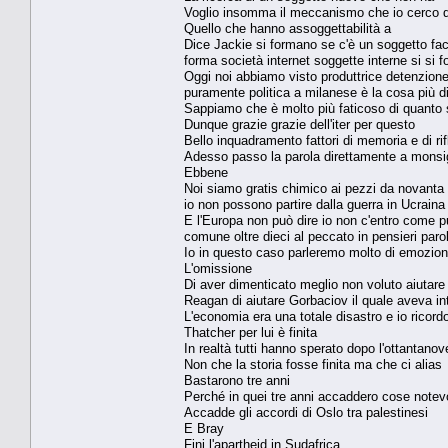
Voglio insomma il meccanismo che io cerco d
Quello che hanno assoggettabilità a
Dice Jackie si formano se c'è un soggetto fac
forma società internet soggette interne si si 
Oggi noi abbiamo visto produttrice detenzione
puramente politica a milanese è la cosa più dif
Sappiamo che è molto più faticoso di quanto 
Dunque grazie grazie dell'iter per questo
Bello inquadramento fattori di memoria e di ri
Adesso passo la parola direttamente a mons
Ebbene
Noi siamo gratis chimico ai pezzi da novanta 
io non possono partire dalla guerra in Ucrain
E l'Europa non può dire io non c'entro come pur
comune oltre dieci al peccato in pensieri par
Io in questo caso parleremo molto di emozio
L'omissione
Di aver dimenticato meglio non voluto aiutare 
Reagan di aiutare Gorbaciov il quale aveva intu
L'economia era una totale disastro e io ricord
Thatcher per lui è finita
In realtà tutti hanno sperato dopo l'ottantan
Non che la storia fosse finita ma che ci alias
Bastarono tre anni
Perché in quei tre anni accaddero cose notevo
Accadde gli accordi di Oslo tra palestinesi
E Bray
Fini l'apartheid in Sudafrica