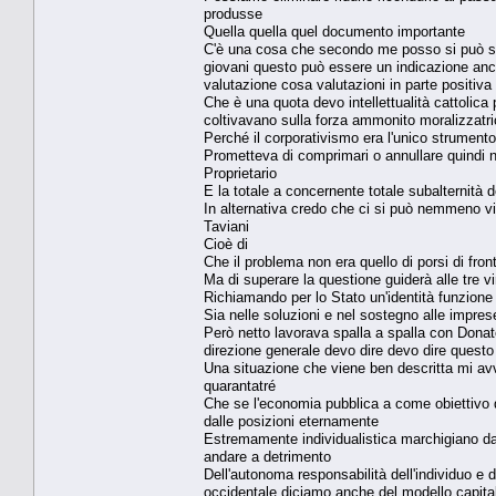
produsse
Quella quella quel documento importante
C'è una cosa che secondo me posso si può so
giovani questo può essere un indicazione anch
valutazione cosa valutazioni in parte positiva
Che è una quota devo intellettualità cattolic
coltivavano sulla forza ammonito moralizzatri
Perché il corporativismo era l'unico strumen
Prometteva di comprimari o annullare quindi
Proprietario
E la totale a concernente totale subalternità d
In alternativa credo che ci si può nemmeno vie
Taviani
Cioè di
Che il problema non era quello di porsi di front
Ma di superare la questione guiderà alle tre vir
Richiamando per lo Stato un'identità funzione s
Sia nelle soluzioni e nel sostegno alle imprese
Però netto lavorava spalla a spalla con Donat
direzione generale devo dire devo dire questo
Una situazione che viene ben descritta mi avv
quarantatré
Che se l'economia pubblica a come obiettivo q
dalle posizioni eternamente
Estremamente individualistica marchigiano dav
andare a detrimento
Dell'autonoma responsabilità dell'individuo e
occidentale diciamo anche del modello capital