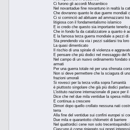
Ci furono gli accordi Mozambico
Nel novantadue fine novantuno in realtà la cat
Che dovranno quanto le due guerre mondiali c
Ci si cominciò ad abituare ad ammazzarsi tra 
litigiosa con il fondamentalismo islamico
E io credo che questo sia importante tenerlo p
Che in fondo fa da catalizzatore a quanto è ac
E la famosa terza guerra mondiale a pezzi di
Sta prendendo via via i pezzi saldarsi tra loro
La quasi dimenticato
Il rischio di una spirale di violenza e aggrav
E pensare che più dodici nel messaggio del N
Nel campo di un nuovo ordinamento fondato sui p
armati
Per una guerra totale né per una sfrenata cor
Non si deve permettere che la sciagura di un
frazioni umorali
Si rovesci per la terza volta sopra l'umanità
è piuttosto singolare che già più dodici parla
L'istituto nazione internazionale di pace per i
Dice che nel due mila ventidue la spesa milita
E continua a crescere
Dimori dopo quello crollato nessuna nati costru
terra
Alla fine del ventidue sui confini europei si c
Due mila e quarantotto chilometri di barriere
Nel quattordici cene non solo trecentoquindic
Ciascuno è come ripiegato sui propri interessi