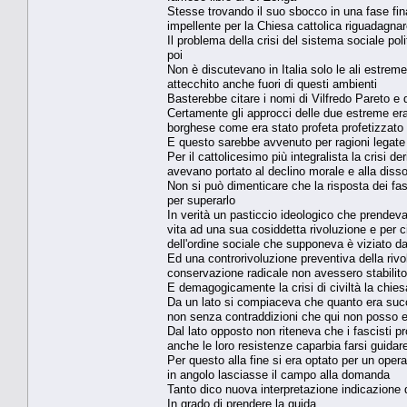
Stesse trovando il suo sbocco in una fase fi
impellente per la Chiesa cattolica riguadagnar
Il problema della crisi del sistema sociale poli
poi
Non è discutevano in Italia solo le ali estrem
attecchito anche fuori di questi ambienti
Basterebbe citare i nomi di Vilfredo Pareto e 
Certamente gli approcci delle due estreme erano
borghese come era stato profeta profetizzato
E questo sarebbe avvenuto per ragioni legate a
Per il cattolicesimo più integralista la crisi d
avevano portato al declino morale e alla dissol
Non si può dimenticare che la risposta dei fasci
per superarlo
In verità un pasticcio ideologico che prendeva 
vita ad una sua cosiddetta rivoluzione e per 
dell'ordine sociale che supponeva è viziato da
Ed una controrivoluzione preventiva della rivo
conservazione radicale non avessero stabilito 
E demagogicamente la crisi di civiltà la chiesa
Da un lato si compiaceva che quanto era suc
non senza contraddizioni che qui non posso 
Dal lato opposto non riteneva che i fascisti pr
anche le loro resistenze caparbia farsi guidar
Per questo alla fine si era optato per un opera
in angolo lasciasse il campo alla domanda
Tanto dico nuova interpretazione indicazione de
In grado di prendere la guida