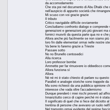
da accomodamento
Che sta poi nel documento di Abu Dhabi che 
nell'auspicio di appunto società che rimango
Mi scuso con voi grazie grazie
Il tributo
Critico navigabile difficile ovviamente
Concludiamo confronto dialogo e comprende ver
generazioni e generazioni più più giovani ma
fornirci muoviti da questa parte qua no e che
Allora anche più facilmente se non siamo più 
loro fin dalle elementari ormai nelle nostre st
Va bene lo faremo grazie a Trieste
Passare sotto
No no Brunello centosedici
Alla ricerca
Loro professor bombe
Ammette per far rimuovere io obbedisco come
Allora funziona sì
Allora
Né né mi è stato chiesto di parlare su questo p
Paralleli e analogie storiche sono trappole da 
Ma sono richiesti da una pubblica opinione c
interesse che vada oltre l'accademismo
Dunque prenderò i miei rischi proverò ad affr
Innanzitutto cerco di capire perché mi è sta
Il significato di quel che si fece dal diciotto 
trentina di persone che avevano un ruolo nell'i
Nel tramonto ormai evidente del regime fascist