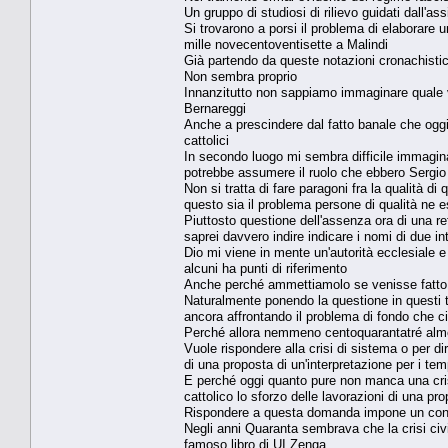
Un gruppo di studiosi di rilievo guidati dall'
Si trovarono a porsi il problema di elaborare u
mille novecentoventisette a Malindi
Già partendo da queste notazioni cronachisti
Non sembra proprio
Innanzitutto non sappiamo immaginare quale 
Bernareggi
Anche a prescindere dal fatto banale che oggi 
cattolici
In secondo luogo mi sembra difficile immaginar
potrebbe assumere il ruolo che ebbero Sergio 
Non si tratta di fare paragoni fra la qualità d
questo sia il problema persone di qualità ne
Piuttosto questione dell'assenza ora di una ref
saprei davvero indire indicare i nomi di due int
Dio mi viene in mente un'autorità ecclesiale 
alcuni ha punti di riferimento
Anche perché ammettiamolo se venisse fatto sa
Naturalmente ponendo la questione in questi t
ancora affrontando il problema di fondo che ci
Perché allora nemmeno centoquarantatré almeno
Vuole rispondere alla crisi di sistema o per dirl
di una proposta di un'interpretazione per i temp
E perché oggi quanto pure non manca una cris
cattolico lo sforzo delle lavorazioni di una pro
Rispondere a questa domanda impone un confr
Negli anni Quaranta sembrava che la crisi civi
famoso libro di UI Zenga