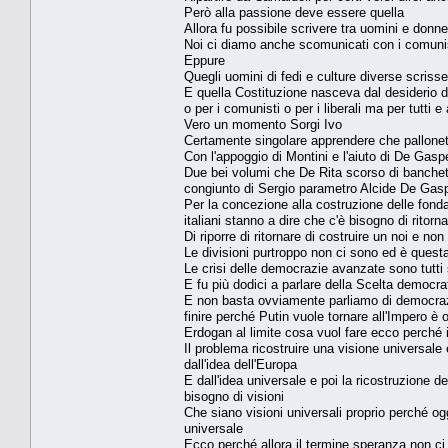
Però alla passione deve essere quella
Allora fu possibile scrivere tra uomini e donne
Noi ci diamo anche scomunicati con i comunis
Eppure
Quegli uomini di fedi e culture diverse scrisse
E quella Costituzione nasceva dal desiderio di 
o per i comunisti o per i liberali ma per tutti 
Vero un momento Sorgi Ivo
Certamente singolare apprendere che pallonett
Con l'appoggio di Montini e l'aiuto di De Gaspe
Due bei volumi che De Rita scorso di banchetti
congiunto di Sergio parametro Alcide De Gasp
Per la concezione alla costruzione delle fond
italiani stanno a dire che c'è bisogno di ritor
Di riporre di ritornare di costruire un noi e non 
Le divisioni purtroppo non ci sono ed è quest
Le crisi delle democrazie avanzate sono tutti so
E fu più dodici a parlare della Scelta democra
E non basta ovviamente parliamo di democrazia
finire perché Putin vuole tornare all'Impero è
Erdogan al limite cosa vuol fare ecco perché i
Il problema ricostruire una visione universale
dall'idea dell'Europa
E dall'idea universale e poi la ricostruzione 
bisogno di visioni
Che siano visioni universali proprio perché og
universale
Ecco perché allora il termine speranza non ci