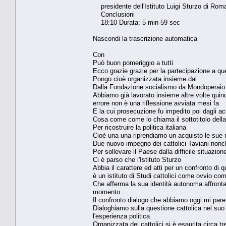
presidente dell'Istituto Luigi Sturzo di Rom
Conclusioni
18:10 Durata: 5 min 59 sec
Nascondi la trascrizione automatica
Con
Può buon pomeriggio a tutti
Ecco grazie grazie per la partecipazione a que
Pongo cioè organizzata insieme dal
Dalla Fondazione socialismo da Mondoperaio da
Abbiamo già lavorato insieme altre volte quind
errore non è una riflessione avviata mesi fa
E la cui prosecuzione fu impedito poi dagli ac
Cosa come come lo chiama il sottotitolo della 
Per ricostruire la politica italiana
Cioè una una riprendiamo un acquisto le sue real
Due nuovo impegno dei cattolici Taviani nonc
Per sollevare il Paese dalla difficile situazio
Ci è parso che l'Istituto Sturzo
Abbia il carattere ed atti per un confronto di q
è un istituto di Studi cattolici come ovvio c
Che afferma la sua identità autonoma affrontan
momento
Il confronto dialogo che abbiamo oggi mi pare
Dialoghiamo sulla questione cattolica nel suo
l'esperienza politica
Organizzata dei cattolici si è esaurita circa tr