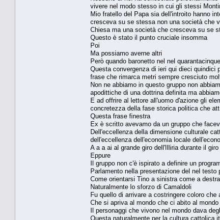
vivere nel modo stesso in cui gli stessi Montin
Mio fratello del Papa sia dell'introito hanno i
cresceva su se stessa non una società che ven
Chiesa ma una società che cresceva su se s
Questo è stato il punto cruciale insomma
Poi
Ma possiamo averne altri
Però quando baronetto nel nel quarantacinqu
Questa convergenza di ieri qui dieci quindici
frase che rimarca metri sempre cresciuto mol
Non ne abbiamo in questo gruppo non abbiamo 
apodittiche di una dottrina definita ma abbia
E ad offrire al lettore all'uomo d'azione gli 
concretezza della fase storica politica che at
Questa frase finestra
Ex è scritto avevamo da un gruppo che facev
Dell'eccellenza della dimensione culturale ca
dell'eccellenza dell'economia locale dell'econo
A a a ai al grande giro dell'Illiria durante il g
Eppure
Il gruppo non c'è ispirato a definire un progr
Parlamento nella presentazione del nel testo p
Come orientarsi Tino a sinistra come a destra
Naturalmente lo sforzo di Camaldoli
Fu quello di arrivare a costringere coloro che
Che si apriva al mondo che ci abito al mondo 
Il personaggi che vivono nel mondo dava degli
Questa naturalmente per la cultura cattolica it