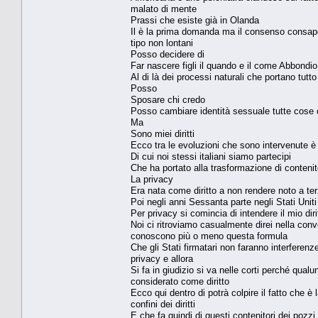
malato di mente
Prassi che esiste già in Olanda
Il è la prima domanda ma il consenso consape
tipo non lontani
Posso decidere di
Far nascere figli il quando e il come Abbondio
Al di là dei processi naturali che portano tutt
Posso
Sposare chi credo
Posso cambiare identità sessuale tutte cos
Ma
Sono miei diritti
Ecco tra le evoluzioni che sono intervenute è 
Di cui noi stessi italiani siamo partecipi
Che ha portato alla trasformazione di contenit
La privacy
Era nata come diritto a non rendere noto a ter
Poi negli anni Sessanta parte negli Stati Uniti
Per privacy si comincia di intendere il mio diri
Noi ci ritroviamo casualmente direi nella conve
conoscono più o meno questa formula
Che gli Stati firmatari non faranno interferenze
privacy e allora
Si fa in giudizio si va nelle corti perché qua
considerato come diritto
Ecco qui dentro di potrà colpire il fatto che è
confini dei diritti
E che fa quindi di questi contenitori dei pozzi