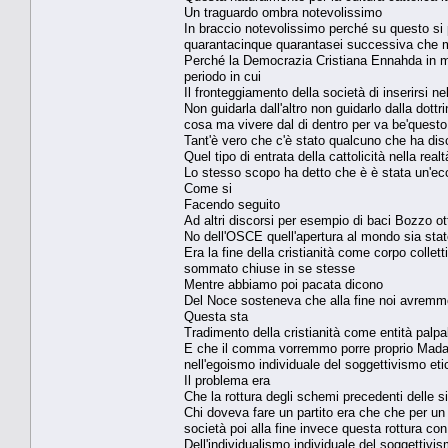
Un traguardo ombra notevolissimo
In braccio notevolissimo perché su questo si 
quarantacinque quarantasei successiva che m
Perché la Democrazia Cristiana Ennahda in man
periodo in cui
Il fronteggiamento della società di inserirsi 
Non guidarla dall'altro non guidarlo dalla dott
cosa ma vivere dal di dentro per va be'questo 
Tant'è vero che c'è stato qualcuno che ha di
Quel tipo di entrata della cattolicità nella re
Lo stesso scopo ha detto che è è stata un'ecc
Come si
Facendo seguito
Ad altri discorsi per esempio di baci Bozzo ot
No dell'OSCE quell'apertura al mondo sia stato
Era la fine della cristianità come corpo colle
sommato chiuse in se stesse
Mentre abbiamo poi pacata dicono
Del Noce sosteneva che alla fine noi avremm
Questa sta
Tradimento della cristianità come entità palpa
E che il comma vorremmo porre proprio Madama
nell'egoismo individuale del soggettivismo eti
Il problema era
Che la rottura degli schemi precedenti delle 
Chi doveva fare un partito era che che per un
società poi alla fine invece questa rottura con
Dell'individualismo individuale del soggettivi