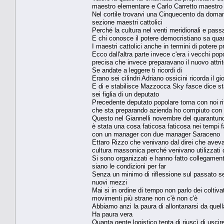
maestro elementare e Carlo Carretto maestro e
Nel cortile trovarvi una Cinquecento da domani
sezione maestri cattolici
Perché la cultura nel venti meridionali e passa
E chi conosce il potere democristiano sa qua
I maestri cattolici anche in termini di potere p
Ecco dall'altra parte invece c'era i vecchi po
precisa che invece preparavano il nuovo attri
Se andate a leggere ti ricordi di
Erano sei cilindri Adriano ossicini ricorda il g
E di e stabilisce Mazzocca Sky fasce dice stai
sei figlia di un deputato
Precedente deputato popolare torna con noi ri
che sta preparando azienda ho compiuto con 
Questo nel Giannelli novembre del quarantuno c
è stata una cosa faticosa faticosa nei tempi fa
con un manager con due manager Saraceno
Ettaro Rizzo che venivano dal direi che aveva
cultura massonica perché venivano utilizzati
Si sono organizzati e hanno fatto collegamento
siano le condizioni per far
Senza un minimo di riflessione sul passato se
nuovi mezzi
Mai si in ordine di tempo non parlo dei coltivat
movimenti più strane non c'è non c'è
Abbiamo anzi la paura di allontanarsi da quel
Ha paura vera
Quanta gente logistico tenta di riuscì di usci