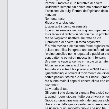
Perché il radicale è un tentativo di a vere
Un'identità sempre più spinta ma sempre meno 
L'opinione via Luigi Petteni dell'opinione della
ricavato
Non una frase
Riescono a rotazione
E questa è il punto essenziale
Il punto essenziale se noi vogliamo ripartire n
Io ci faceva il fabbro quindi non c'è un probl
Ma se vogliamo riflettere sul fatto se c'è
Il problema di a vere un forza organizza
E a mio avviso cioè diciamo forse organizzat
cultura cattolica interpreta una società ordina
l'ordine pubblico non è legata alla pubblica 
senza ritorno ostruire i meccanismi fondanti
Dire me ne vado al centro vi faccio gli amator
Alcuni invece cercano di far ma
Arrivato al centro Elsa possano all'ANCI entro 
Quarantacinque povera il movimento dei dipende
partecipazioni statali a c'era lei Charlie i gran
Ma suona male il capo di cenere allora che er
nazionale
La vittoria di tutti
Gli uomini e le donne la signora Rosa cioè ce
E quindi Tosini giocarsi tutte cose rivela eme
Gioco su un'aspirazione arbitrale una cosa che 
liberazione dalle grandi verità per ridare spaz
La ricerca di un soggetto nuovo che non ha