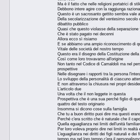
Ma è il fatto che nelle religioni portatrici di st
Debbono intere agire con la raggiunga razio
Questo è un sacrosanto gettito sembra vale 
Della secolarizzazione del ventesimo secolo ch
dibattito pubblico
Quasi che questo violasse della separazione t
Che è stato pagato nei decenni
Allora ecco sì risiamo
E se abbiamo una ampio riconoscimento di qu
Vitale delle società del nostro tempo
Questo era il disegno della Costituzione dell
Così come loro trovavamo all'origine
Non tanto nel Codice di Camaldoli ma nel perso
prospettive
Nelle disegnare i rapporti tra la persona l'inte
Lo sviluppo della personalità di ciascuno atterr
E non attraverso la chiusura nei propri desideri 
L'articolo due
Una volta che il non leggete in questa
Prospettiva che è una sua perché figlio di que
quattro del testo originario
Insomma si dicono cose sulla famiglia
Che tu a buon diritto puoi dire ma questi erano
Perché c'era scritto che è naturale che il capo
Quella eguaglianza nei limiti dell'unità familiar
Per loro voleva proprio dire nei limiti in real
L'eguaglianza nei diritti dei figli naturali e de
tempo ma nel loro tempo c'era il personalism