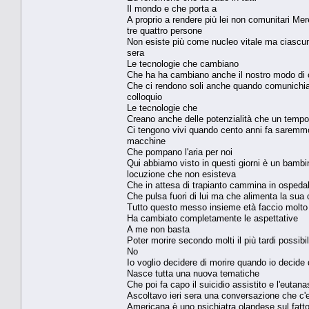
Il mondo e che porta a
A proprio a rendere più lei non comunitari Me
tre quattro persone
Non esiste più come nucleo vitale ma ciascuna 
sera
Le tecnologie che cambiano
Che ha ha cambiano anche il nostro modo di
Che ci rendono soli anche quando comunichiamo 
colloquio
Le tecnologie che
Creano anche delle potenzialità che un tem
Ci tengono vivi quando cento anni fa saremmo 
macchine
Che pompano l'aria per noi
Qui abbiamo visto in questi giorni è un bambi
locuzione che non esisteva
Che in attesa di trapianto cammina in ospedal
Che pulsa fuori di lui ma che alimenta la sua
Tutto questo messo insieme età faccio molt
Ha cambiato completamente le aspettative
A me non basta
Poter morire secondo molti il più tardi possibi
No
Io voglio decidere di morire quando io decide 
Nasce tutta una nuova tematiche
Che poi fa capo il suicidio assistito e l'eutana
Ascoltavo ieri sera una conversazione che c'
Americana è uno psichiatra olandese sul fatto