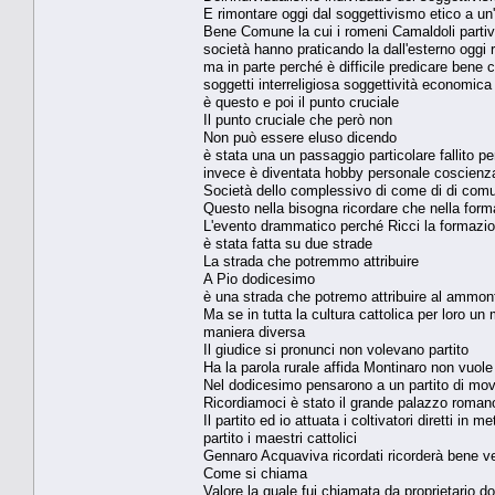
E rimontare oggi dal soggettivismo etico a un
Bene Comune la cui i romeni Camaldoli partiv
società hanno praticando la dall'esterno oggi
ma in parte perché è difficile predicare bene 
soggetti interreligiosa soggettività economica
è questo e poi il punto cruciale
Il punto cruciale che però non
Non può essere eluso dicendo
è stata una un passaggio particolare fallito p
invece è diventata hobby personale coscienza
Società dello complessivo di come di di comu
Questo nella bisogna ricordare che nella for
L'evento drammatico perché Ricci la formazio
è stata fatta su due strade
La strada che potremmo attribuire
A Pio dodicesimo
è una strada che potremo attribuire al ammont
Ma se in tutta la cultura cattolica per loro un
maniera diversa
Il giudice si pronunci non volevano partito
Ha la parola rurale affida Montinaro non vuole 
Nel dodicesimo pensarono a un partito di mo
Ricordiamoci è stato il grande palazzo romano
Il partito ed io attuata i coltivatori diretti i
partito i maestri cattolici
Gennaro Acquaviva ricordati ricorderà bene v
Come si chiama
Valore la quale fui chiamata da proprietario 