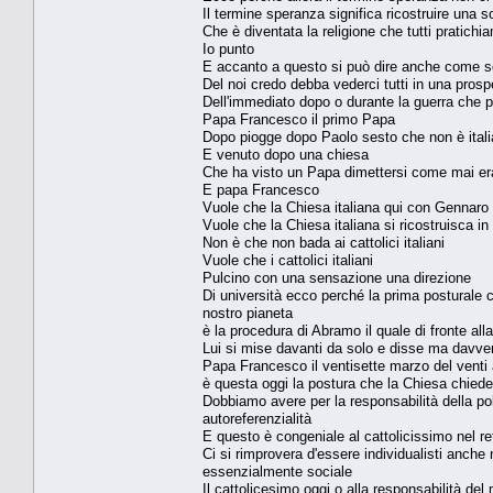
Il termine speranza significa ricostruire una s
Che è diventata la religione che tutti pratich
Io punto
E accanto a questo si può dire anche come scr
Del noi credo debba vederci tutti in una pros
Dell'immediato dopo o durante la guerra che p
Papa Francesco il primo Papa
Dopo piogge dopo Paolo sesto che non è ital
E venuto dopo una chiesa
Che ha visto un Papa dimettersi come mai era ac
E papa Francesco
Vuole che la Chiesa italiana qui con Gennar
Vuole che la Chiesa italiana si ricostruisca in
Non è che non bada ai cattolici italiani
Vuole che i cattolici italiani
Pulcino con una sensazione una direzione
Di università ecco perché la prima posturale ch
nostro pianeta
è la procedura di Abramo il quale di fronte al
Lui si mise davanti da solo e disse ma davvero
Papa Francesco il ventisette marzo del venti
è questa oggi la postura che la Chiesa chiede 
Dobbiamo avere per la responsabilità della poli
autoreferenzialità
E questo è congeniale al cattolicissimo nel r
Ci si rimprovera d'essere individualisti anche
essenzialmente sociale
Il cattolicesimo oggi o alla responsabilità de