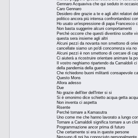
Gennaro Acquaviva che qui seduto in occasio
Caro Gennaro
Desidero dire grazie a te e agli altri relatori
politico ancora più intensa confrontandosi c
Ho usato un'espressione di papa Francesco cont
Non basta suggerire alcuni comportamenti
Perché occorre che questi diventino scelte vis
questa sera insieme agli altri
Alcuni pezzi da novanta non smettono di orient
cancellate siamo un po'di concorrenza via no
Alcuni pezzi è non smettono di cercare di capir
Ci aiuterà a ricostruire orientare animare la p
Il vostro neghiamo ripartendo da Camaldoli ci
della pandemia della guerra
Che richiedono buoni militanti consapevole cap
Questo Mons
Allora adesso
Due
No grazie dell'iter dell'Inter si si
Si è omonimo dice schietto acqua getta acqu
Non inventa ci aspetta
Risente
Perché tornare a Kamasutra
Uno come me che hanno lavorato a lungo con
Tornare a Camaldoli significa tornare a un cli
Programmazione ancor prima di futuro
Che certamente si era in queste persone
Nessuno di noi ha conosciuto personalmente b