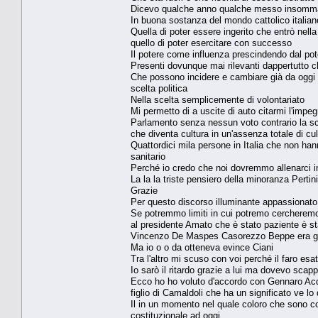
Dicevo qualche anno qualche messo insomm
In buona sostanza del mondo cattolico italiano 
Quella di poter essere ingerito che entrò nella
quello di poter esercitare con successo
Il potere come influenza prescindendo dal pot
Presenti dovunque mai rilevanti dappertutto ch
Che possono incidere e cambiare già da oggi i
scelta politica
Nella scelta semplicemente di volontariato
Mi permetto di a uscite di auto citarmi l'imp
Parlamento senza nessun voto contrario la sce
che diventa cultura in un'assenza totale di c
Quattordici mila persone in Italia che non ha
sanitario
Perché io credo che noi dovremmo allenarci i
La la la triste pensiero della minoranza Pertin
Grazie
Per questo discorso illuminante appassionato
Se potremmo limiti in cui potremo cercheremo 
al presidente Amato che è stato paziente è st
Vincenzo De Maspes Casorezzo Beppe era gi
Ma io o o da otteneva evince Ciani
Tra l'altro mi scuso con voi perché il faro es
Io sarò il ritardo grazie a lui ma dovevo scap
Ecco ho ho voluto d'accordo con Gennaro Acquav
figlio di Camaldoli che ha un significato ve l
Il in un momento nel quale coloro che sono c
costituzionale ad oggi