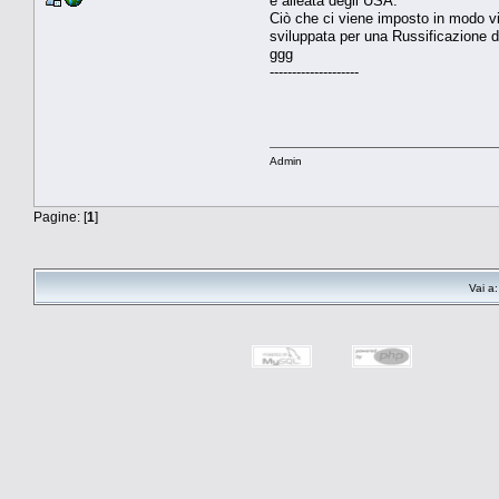
e alleata degli USA.
Ciò che ci viene imposto in modo vis
sviluppata per una Russificazione d
ggg
--------------------
Admin
Pagine: [
1
]
Vai a: