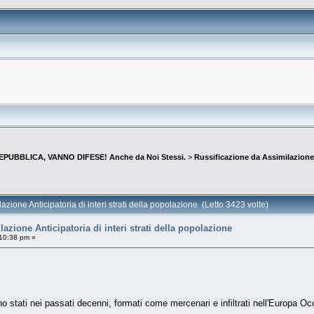
EPUBBLICA, VANNO DIFESE! Anche da Noi Stessi.
>
Russificazione da Assimilazione A
zione Anticipatoria di interi strati della popolazione (Letto 3423 volte)
azione Anticipatoria di interi strati della popolazione
10:38 pm »
no stati nei passati decenni, formati come mercenari e infiltrati nell'Europa Oc