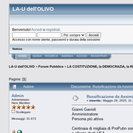
LA-U dell'OLIVO
Benvenuto!
Accedi
o
registrati
.
Accesso con nome utente, password e durata della sessione
Notizie
:
HOME
GUIDA
RICERCA
AGENDA
ACCEDI
REGISTRATI
LA-U dell'OLIVO
>
Forum Pubblico
>
LA COSTITUZIONE, la DEMOCRAZIA, la R
Pagine: [
1
]
Autore
Discussione: Russificazione da Assimila
Admin
Russificazione da Assimil
Administrator
«
inserito::
Maggio 29, 2025, 11:
Hero Member
Gianni Gavioli
Scollegato
Amministratore
Persona più attiva
Messaggi: 31.672
Centinaia di migliaia di ProPutin so