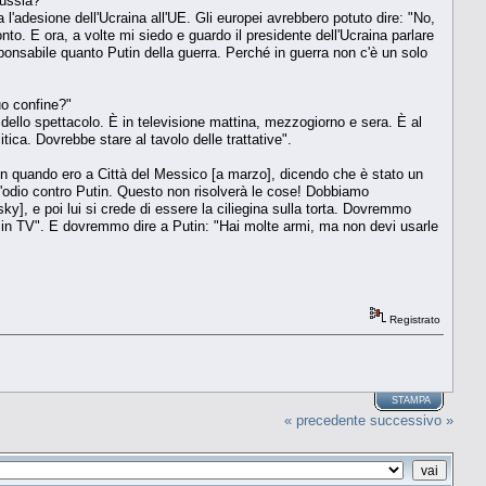
Russia?"
'adesione dell'Ucraina all'UE. Gli europei avrebbero potuto dire: "No,
to. E ora, a volte mi siedo e guardo il presidente dell'Ucraina parlare
esponsabile quanto Putin della guerra. Perché in guerra non c'è un solo
uo confine?"
dello spettacolo. È in televisione mattina, mezzogiorno e sera. È al
ca. Dovrebbe stare al tavolo delle trattative".
tin quando ero a Città del Messico [a marzo], dicendo che è stato un
'odio contro Putin. Questo non risolverà le cose! Dobbiamo
y], e poi lui si crede di essere la ciliegina sulla torta. Dovremmo
 in TV". E dovremmo dire a Putin: "Hai molte armi, ma non devi usarle
Registrato
STAMPA
« precedente
successivo »