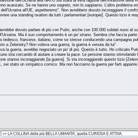
desione dell'Ucraina alla NATO sia stata la vera ragione dell'invasione della 
no avanzato. Se ne hanno uno segreto, non lo sappiamo. L'altro problema era l
dell'Ucraina all'UE, aspetteremo". Non avrebbero dovuto incoraggiare il confron
icevere una standing ovation da tutti i parlamentari [europei]. Questo tizio è r
vrebbe dovuto parlare di più con Putin, anche con 100.000 soldati russi al s
ll'Ucraina. Ma il suo comportamento è un po' strano. Sembra che faccia parte 
o tedesco, francese, italiano, come se stesse conducendo una campagna politi
to a Zelensky? Non voleva una guerra, la guerra è venuta da lui".
eva la guerra, avrebbe negoziato un po' di più. Questo è tutto. Ho criticato Pu
no stia cercando di aiutare a creare la pace. Le persone stanno stimolando l
e stanno incoraggiando [la guerra]. Si sta incoraggiando questo tizio [Zelensk
 sei stato un simpatico comico. Ma non facciamo la guerra per farti apparire