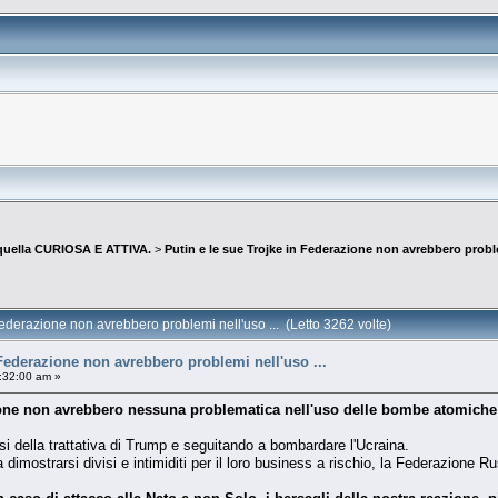
quella CURIOSA E ATTIVA.
>
Putin e le sue Trojke in Federazione non avrebbero proble
Federazione non avrebbero problemi nell'uso ... (Letto 3262 volte)
 Federazione non avrebbero problemi nell'uso ...
:32:00 am »
ione non avrebbero nessuna problematica nell'uso delle bombe atomiche co
i della trattativa di Trump e seguitando a bombardare l'Ucraina.
imostrarsi divisi e intimiditi per il loro business a rischio, la Federazione 