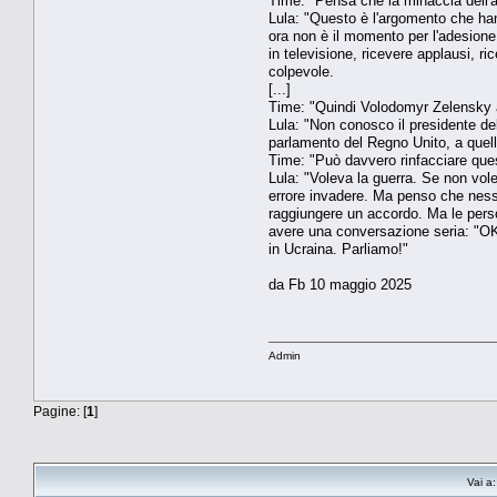
Time: "Pensa che la minaccia dell'a
Lula: "Questo è l'argomento che han
ora non è il momento per l'adesione 
in televisione, ricevere applausi, r
colpevole.
[...]
Time: "Quindi Volodomyr Zelensky a
Lula: "Non conosco il presidente de
parlamento del Regno Unito, a quell
Time: "Può davvero rinfacciare ques
Lula: "Voleva la guerra. Se non vol
errore invadere. Ma penso che nessu
raggiungere un accordo. Ma le person
avere una conversazione seria: "OK,
in Ucraina. Parliamo!"
da Fb 10 maggio 2025
Admin
Pagine: [
1
]
Vai a: