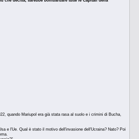
iù che decisa, sarebbe bombardare tutte le Capitali della
22, quando Mariupol era già stata rasa al suolo e i crimini di Bucha,
a e l'Ue. Qual è stato il motivo dell'invasione dell'Ucraina? Nato? Poi
lema.