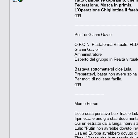
Tutto cambia se capiranno, che in
Federazione. Mosca in primis.
L'Operazione Ghigliottina li fareb
ggg
------------------------------------
---------------------------------------------------
Post di Gianni Gavioli
O.P.O.N. Piattaforma Virtuale:
Gianni Gavioli ·
Amministratore
Esperto del gruppo in Realtà virtual
Bastava sottomettersi dice Lula.
Preparatevi, basta non avere spina 
Per molti di noi sarà facile.
ggg
------------------------
Marco Ferrari
Ecco cosa pensava Luiz Inácio Lula 
Irpin ecc. erano già stati documentat
Qui un estratto dalla lunga intervis
Lula: "Putin non avrebbe dovuto inv
Usa ed Europa avrebbero dovuto dire