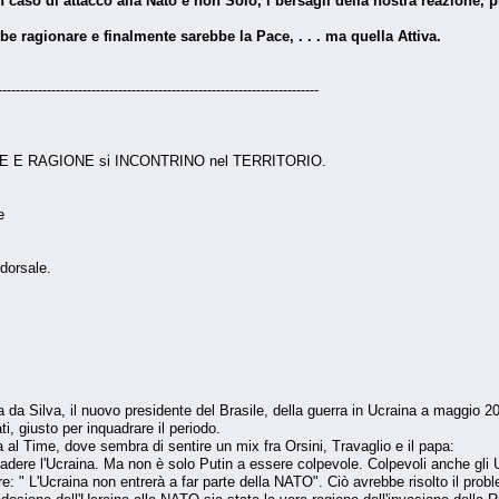
 caso di attacco alla Nato e non Solo, i bersagli della nostra reazione, p
be ragionare e finalmente sarebbe la Pace, . . . ma quella Attiva.
------------------------------------------------------------------------
 FEDE E RAGIONE si INCONTRINO nel TERRITORIO.
e
dorsale.
da Silva, il nuovo presidente del Brasile, della guerra in Ucraina a maggio 20
i, giusto per inquadrare il periodo.
ta al Time, dove sembra di sentire un mix fra Orsini, Travaglio e il papa:
adere l'Ucraina. Ma non è solo Putin a essere colpevole. Colpevoli anche gli Us
: " L'Ucraina non entrerà a far parte della NATO". Ciò avrebbe risolto il prob