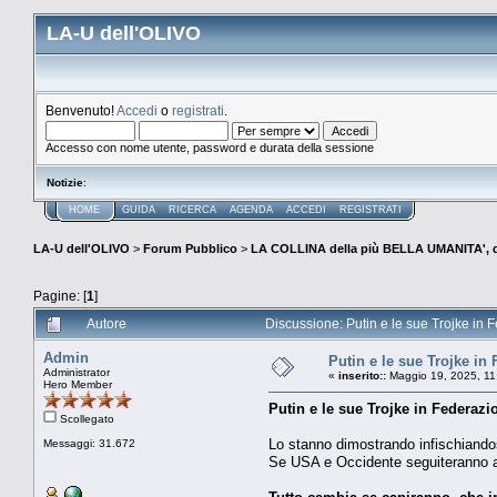
LA-U dell'OLIVO
Benvenuto!
Accedi
o
registrati
.
Accesso con nome utente, password e durata della sessione
Notizie
:
HOME
GUIDA
RICERCA
AGENDA
ACCEDI
REGISTRATI
LA-U dell'OLIVO
>
Forum Pubblico
>
LA COLLINA della più BELLA UMANITA', 
Pagine: [
1
]
Autore
Discussione: Putin e le sue Trojke in 
Admin
Putin e le sue Trojke in
Administrator
«
inserito::
Maggio 19, 2025, 11
Hero Member
Putin e le sue Trojke in Federaz
Scollegato
Lo stanno dimostrando infischiandos
Messaggi: 31.672
Se USA e Occidente seguiteranno a d