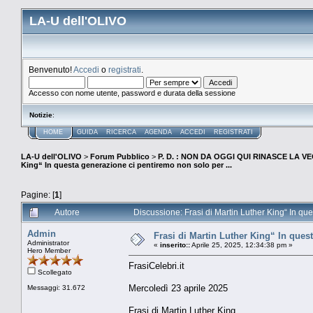
LA-U dell'OLIVO
Benvenuto!
Accedi
o
registrati
.
Accesso con nome utente, password e durata della sessione
Notizie
:
HOME
GUIDA
RICERCA
AGENDA
ACCEDI
REGISTRATI
LA-U dell'OLIVO
>
Forum Pubblico
>
P. D. : NON DA OGGI QUI RINASCE LA 
King“ In questa generazione ci pentiremo non solo per ...
Pagine: [
1
]
Autore
Discussione: Frasi di Martin Luther King“ In que
Admin
Frasi di Martin Luther King“ In ques
Administrator
«
inserito::
Aprile 25, 2025, 12:34:38 pm »
Hero Member
FrasiCelebri.it
Scollegato
Mercoledì 23 aprile 2025
Messaggi: 31.672
Frasi di Martin Luther King