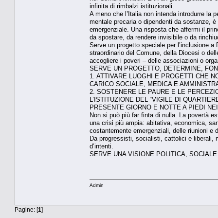
infinita di rimbalzi istituzionali.
A meno che l’Italia non intenda introdurre la pe
mentale precaria o dipendenti da sostanze, è 
emergenziale. Una risposta che affermi il pri
da spostare, da rendere invisibile o da rinchiu
Serve un progetto speciale per l’inclusione a
straordinario del Comune, della Diocesi o delle
accogliere i poveri – delle associazioni o orga
SERVE UN PROGETTO, DETERMINE, FONDI
1. ATTIVARE LUOGHI E PROGETTI CHE N
CARICO SOCIALE, MEDICA E AMMINISTRA
2. SOSTENERE LE PAURE E LE PERCEZIO
L’ISTITUZIONE DEL “VIGILE DI QUARTIE
PRESENTE GIORNO E NOTTE A PIEDI NE
Non si può più far finta di nulla. La povertà e
una crisi più ampia: abitativa, economica, san
costantemente emergenziali, delle riunioni e de
Da progressisti, socialisti, cattolici e liberal
d’intenti.
SERVE UNA VISIONE POLITICA, SOCIALE
Admin
Pagine: [
1
]