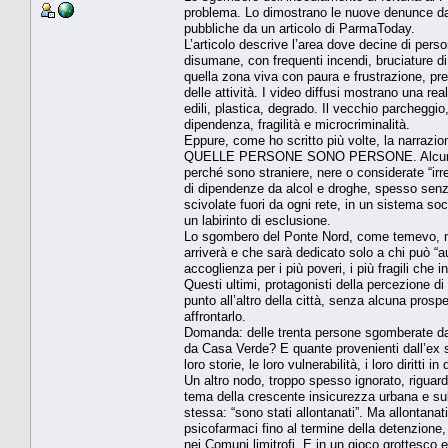
problema. Lo dimostrano le nuove denunce da p
pubbliche da un articolo di ParmaToday.
L’articolo descrive l’area dove decine di pers
disumane, con frequenti incendi, bruciature di
quella zona viva con paura e frustrazione, pre
delle attività. I video diffusi mostrano una rea
edili, plastica, degrado. Il vecchio parchegg
dipendenza, fragilità e microcriminalità.
Eppure, come ho scritto più volte, la narrazio
QUELLE PERSONE SONO PERSONE. Alcune di lo
perché sono straniere, nere o considerate “irreg
di dipendenze da alcol e droghe, spesso senza
scivolate fuori da ogni rete, in un sistema so
un labirinto di esclusione.
Lo sgombero del Ponte Nord, come temevo, no
arriverà e che sarà dedicato solo a chi può “a
accoglienza per i più poveri, i più fragili che
Questi ultimi, protagonisti della percezione di
punto all’altro della città, senza alcuna pros
affrontarlo.
Domanda: delle trenta persone sgomberate da 
da Casa Verde? E quante provenienti dall’ex s
loro storie, le loro vulnerabilità, i loro diritt
Un altro nodo, troppo spesso ignorato, riguarda
tema della crescente insicurezza urbana e su
stessa: “sono stati allontanati”. Ma allontana
psicofarmaci fino al termine della detenzion
nei Comuni limitrofi. E in un gioco grottesco e