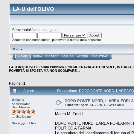
LA-U dell'OLIVO
Benvenuto!
Accedi
o
registrati
.
Accesso con nome utente, password e durata della sessione
Notizie
:
HOME
GUIDA
RICERCA
AGENDA
ACCEDI
REGISTRATI
LA-U dell'OLIVO
>
Forum Pubblico
>
*DEMOCRAZIA AUTOREVOLE, IN ITALIA,
POVERTÀ SI SPOSTA MA NON SCOMPARE ...
Pagine: [
1
]
Autore
Discussione: DOPO PONTE NORD, L’AREA FOR
Admin
DOPO PONTE NORD, L’AREA FORLAN
Administrator
«
inserito::
Aprile 23, 2025, 12:12:15 am »
Hero Member
Marco M. Freddi
Scollegato
DOPO PONTE NORD, L’AREA FORLANINI:
Messaggi: 31.672
POLITICO A PARMA
Lo sgombero dell’insediamento di fortuna al Po