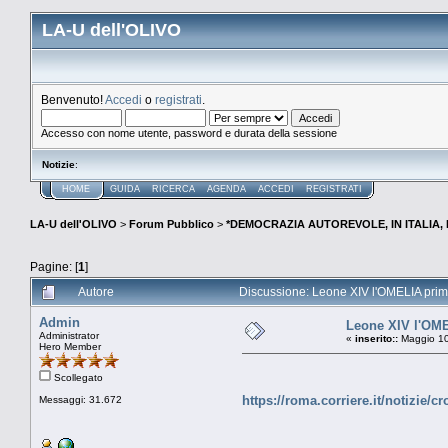
LA-U dell'OLIVO
Benvenuto!
Accedi
o
registrati
.
Accesso con nome utente, password e durata della sessione
Notizie
:
HOME
GUIDA
RICERCA
AGENDA
ACCEDI
REGISTRATI
LA-U dell'OLIVO
>
Forum Pubblico
>
*DEMOCRAZIA AUTOREVOLE, IN ITALIA,
Pagine: [
1
]
Autore
Discussione: Leone XIV l'OMELIA prima
Admin
Leone XIV l'OME
Administrator
«
inserito::
Maggio 10
Hero Member
Scollegato
https://roma.corriere.it/notizie
Messaggi: 31.672