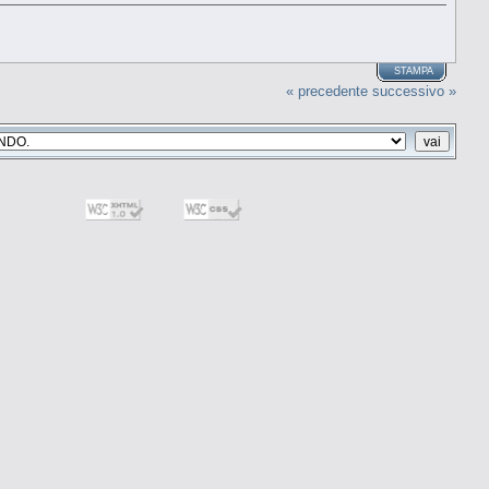
STAMPA
« precedente
successivo »