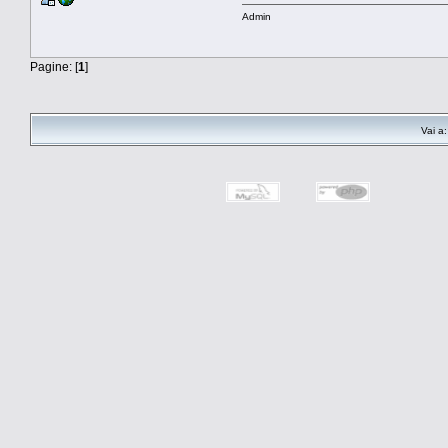
Admin
Pagine: [
1
]
Vai a: