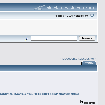
Agosto 07, 2026, 01:11:55 am
« precedente
successivo »
STAMPA
-pontefice-36b7fd10-f439-4d18-81b4-bd8d4abacxlk.shtml
Registrato