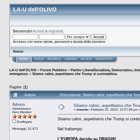
LA-U dell'OLIVO
Benvenuto!
Accedi
o
registrati
.
Accesso con nome utente, password e durata della sessione
Notizie
:
HOME
GUIDA
RICERCA
AGENDA
ACCEDI
REGISTRATI
LA-U dell'OLIVO
>
Forum Pubblico
>
Partito LiberalSocialista, Democratico, Inte
emergenze.
>
Stiamo calmi, aspettiamo che Trump si contraddica.
Pagine: [
1
]
Autore
Discussione: Stiamo calmi, aspettiamo che Trum
Admin
Stiamo calmi, aspettiamo che Tru
Administrator
«
inserito::
Febbraio 20, 2025, 11:57:38 pm 
Hero Member
Stiamo calmi, aspettiamo che Trump si contr
Scollegato
Nel frattempo:
Messaggi: 31.672
L’EUROPA decida su DRAGHI!