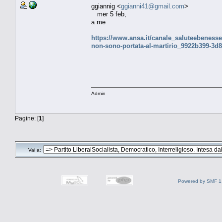
ggiannig <
ggianni41@gmail.com
>
mer 5 feb,
a me
https://www.ansa.it/canale_saluteebenesser
non-sono-portata-al-martirio_9922b399-3d
Admin
Pagine: [
1
]
Vai a:
Powered by SMF 1