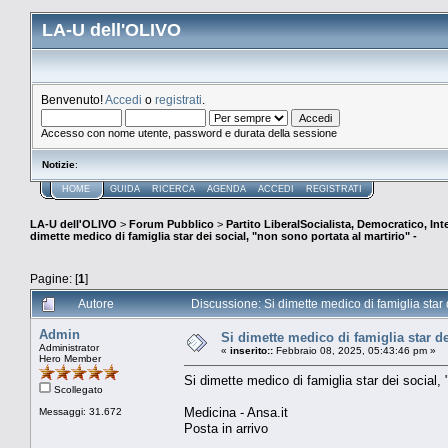
LA-U dell'OLIVO
Benvenuto!
Accedi
o
registrati
.
Accesso con nome utente, password e durata della sessione
Notizie
:
HOME
GUIDA
RICERCA
AGENDA
ACCEDI
REGISTRATI
LA-U dell'OLIVO
>
Forum Pubblico
>
Partito LiberalSocialista, Democratico, Inte
dimette medico di famiglia star dei social, "non sono portata al martirio" -
Pagine: [
1
]
Autore
Discussione: Si dimette medico di famiglia star d
Admin
Si dimette medico di famiglia star de
Administrator
«
inserito::
Febbraio 08, 2025, 05:43:46 pm »
Hero Member
Si dimette medico di famiglia star dei social, 
Scollegato
Medicina - Ansa.it
Messaggi: 31.672
Posta in arrivo