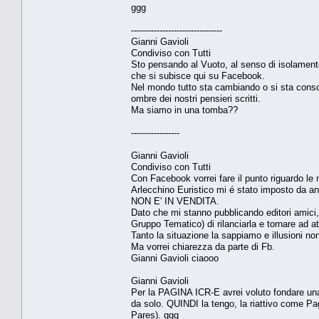
ggg
--------------------------------
Gianni Gavioli
Condiviso con Tutti
Sto pensando al Vuoto, al senso di isolamento,
che si subisce qui su Facebook.
Nel mondo tutto sta cambiando o si sta conso
ombre dei nostri pensieri scritti.
Ma siamo in una tomba??
-----------------
Gianni Gavioli
Condiviso con Tutti
Con Facebook vorrei fare il punto riguardo le
Arlecchino Euristico mi é stato imposto da
NON E' IN VENDITA.
Dato che mi stanno pubblicando editori ami
Gruppo Tematico) di rilanciarla e tornare ad at
Tanto la situazione la sappiamo e illusioni n
Ma vorrei chiarezza da parte di Fb.
Gianni Gavioli ciaooo
Gianni Gavioli
Per la PAGINA ICR-E avrei voluto fondare una S
da solo. QUINDI la tengo, la riattivo come P
Pares). ggg