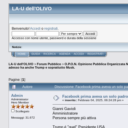
LA-U dell'OLIVO
Benvenuto!
Accedi
o
registrati
.
Accesso con nome utente, password e durata della sessione
Notizie
:
HOME
GUIDA
RICERCA
AGENDA
ACCEDI
REGISTRATI
LA-U dell'OLIVO
>
Forum Pubblico
>
O.P.O.N. Opinione Pubblica Organizzata 
adesso ha anche Trump e soprattutto Musk.
Pagine: [
1
]
Autore
Discussione: Facebook prima aveva un solo pa
Admin
Facebook prima aveva un solo padro
Administrator
«
inserito::
Febbraio 04, 2025, 06:24:28 pm »
Hero Member
Gianni Gavioli
Scollegato
Amministratore
Persona sempre più attiva
Messaggi: 31.672
Trump é "quel" Presidente USA.