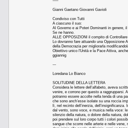
-----
Gianni Gaetano Giovanni Gavioli
Condiviso con Tutti
A ciascuno il suo:
Al Governo e ai Poteri Dominanti in genere, i
Se ne hanno.
ALLE OPPOSIZIONI il compito di Controllare le 
Lo dovranno fare attuando una Opposizione Atti
della Democrazia per migliorarla modificandol
Obiettivo unico l'Unità e la Pace Attiva, anche 
ggiannig
---
Loredana Lo Bianco
SOLITUDINE DELLA LETTERA
Considera le lettere dell’alfabeto, aveva scrit
venire, e corrono per questo a raggrupparsi. 
potranno essere accolte nella tenda di una par
che sono anch’esse isolate su una roccia impe
lì, nel recinto dell’inerzia, dell’insignificanz
dal vento, sono voce, e musica nella voce: le
silenzio della natura, o dolore della natura, d
poi prendere sul loro corpo tutti i colori possi
sangue che scorre nelle arterie e nelle vene,