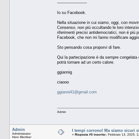
------------------------
Io su Facebook.
Nella situazione in cui siamo, oggi, con movim
Consenso, non più occultando le loro intenzi
riferimenti precisi antidemocratici, non é più
Facebook, che non mi fanno modificare aggiorn
Sto pensando cosa proporvi di fare.
Qui la partecipazione é da sempre congelata e t
potrà tornare ad un certo calore.
ggiannig
ciaooo
ggianni41@gmail.com
Admin
Admin
I tempi corrono! Ma siamo sicuri 
Administrator
«
Risposta #5 inserito::
Febbraio 13, 2025, 1
Hero Member