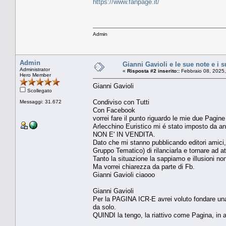
https://www.fanpage.it/
Admin
Admin
Gianni Gavioli e le sue note e i 
Administrator
«
Risposta #2 inserito::
Febbraio 08, 2025,
Hero Member
Gianni Gavioli
Scollegato
Condiviso con Tutti
Messaggi: 31.672
Con Facebook
vorrei fare il punto riguardo le mie due Pagin
Arlecchino Euristico mi é stato imposto da
NON E' IN VENDITA.
Dato che mi stanno pubblicando editori ami
Gruppo Tematico) di rilanciarla e tornare ad at
Tanto la situazione la sappiamo e illusioni n
Ma vorrei chiarezza da parte di Fb.
Gianni Gavioli ciaooo
Gianni Gavioli
Per la PAGINA ICR-E avrei voluto fondare una S
da solo.
QUINDI la tengo, la riattivo come Pagina, in