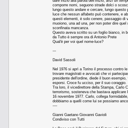
dare inizio alla parola dell’inizio, anzi un te
comporre nomi, seguono strade dolci o scosce
lungo questo andare e cercare, lungo questo 
luce che nessun alfabeto può contenere, e abita
questi elementi, è solo cenere, passaggio di ve
muoiono, una ad una, per non poter dire quel n
sconfinata mancanza.
Questo aveva scritto su un foglio bianco, in be
da Tutto è sempre ora di Antonio Prete
Qual'è per voi quel nome-luce?
---
David Sassoli
Nel 1976 si aprì a Torino il processo contro le
trovare magistrati e avvocati che vi partecipas
presidente dell'ordine, diede il buon esempio, 
esporsi. Croce fu ucciso, per il suo coraggio. 
Tra loro, il vicedirettore della Stampa, Carlo 
terrorismo, sosteneva che bastava applicare le 
16 novembre 1977. Carlo, collega formidabile
dobbiamo a quelli come lui se possiamo ancora
----
Gianni Gaetano Giovanni Gavioli
Condiviso con Tutti