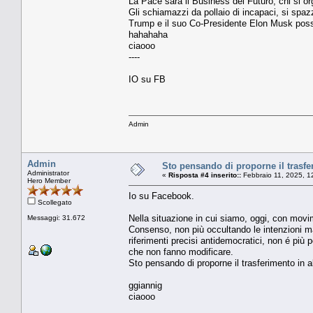
La Pace sarà il Business del Futuro, chi si or
Gli schiamazzi da pollaio di incapaci, si sp
Trump e il suo Co-Presidente Elon Musk poss
hahahaha
ciaooo
----
IO su FB
Admin
Admin
Sto pensando di proporne il trasfer
Administrator
«
Risposta #4 inserito::
Febbraio 11, 2025, 1
Hero Member
Io su Facebook.
Scollegato
Nella situazione in cui siamo, oggi, con movim
Messaggi: 31.672
Consenso, non più occultando le intenzioni 
riferimenti precisi antidemocratici, non é pi
che non fanno modificare.
Sto pensando di proporne il trasferimento in al
ggiannig
ciaooo