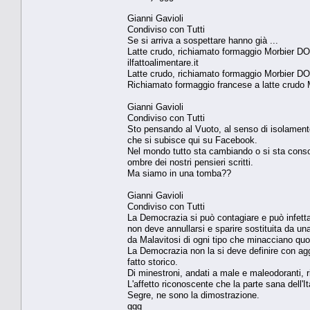
Gianni Gavioli
Condiviso con Tutti
Se si arriva a sospettare hanno già ...
Latte crudo, richiamato formaggio Morbier D
ilfattoalimentare.it
Latte crudo, richiamato formaggio Morbier D
Richiamato formaggio francese a latte crudo 
Gianni Gavioli
Condiviso con Tutti
Sto pensando al Vuoto, al senso di isolamento,
che si subisce qui su Facebook.
Nel mondo tutto sta cambiando o si sta conso
ombre dei nostri pensieri scritti.
Ma siamo in una tomba??
Gianni Gavioli
Condiviso con Tutti
La Democrazia si può contagiare e può infettar
non deve annullarsi e sparire sostituita da un
da Malavitosi di ogni tipo che minacciano quo
La Democrazia non la si deve definire con ag
fatto storico.
Di minestroni, andati a male e maleodoranti, r
L'affetto riconoscente che la parte sana dell'I
Segre, ne sono la dimostrazione.
ggg