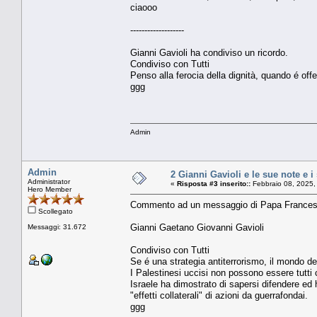
ciaooo
-------------------
Gianni Gavioli ha condiviso un ricordo.
Condiviso con Tutti
Penso alla ferocia della dignità, quando é offes
ggg
Admin
Admin
2 Gianni Gavioli e le sue note e i
Administrator
«
Risposta #3 inserito::
Febbraio 08, 2025,
Hero Member
Commento ad un messaggio di Papa Frances
Scollegato
Gianni Gaetano Giovanni Gavioli
Messaggi: 31.672
Condiviso con Tutti
Se é una strategia antiterrorismo, il mondo deve
I Palestinesi uccisi non possono essere tutti c
Israele ha dimostrato di sapersi difendere e
"effetti collaterali" di azioni da guerrafondai.
ggg