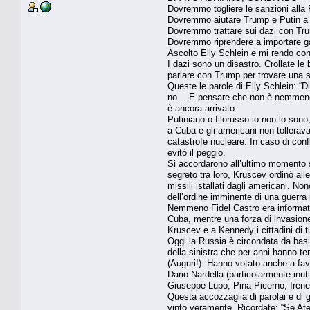
Dovremmo tog
Dovremmo aiutare Trum
Dovremmo trattare sui dazi con Tru
Dovremmo riprendere a importare ga
Ascolto Elly Schlein e mi rendo con
I dazi sono un disastro. Crollate le 
parlare con Trump per trovare una so
Queste le parole di Elly Schlein: “
no… E pensare che non è nemmeno ab
è ancora arrivato.
Putiniano o filorusso io non lo sono
a Cuba e gli americani non tollerava
catastrofe nucleare. In caso di con
evitò il peggio.
Si accordarono all’ultimo momento su
segreto tra loro, Kruscev ordinò all
missili istallati dagli americani. N
dell’ordine imminente di una guerra
Nemmeno Fidel Castro era informato 
Cuba, mentre una forza di invasione e
Kruscev e a Kennedy i cittadini di t
Oggi la Russia è circondata da basi 
della sinistra che per anni hanno ten
(Auguri!). Hanno votato anche a favor
Dario Nardella (particolarmente inu
Giuseppe Lupo, Pina Picerno, Irene
Questa accozzaglia di parolai e di gu
vinto veramente. Ricordate: “Se Ate