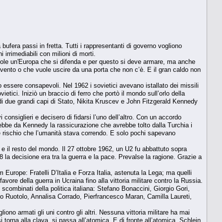
.
 bufera passi in fretta. Tutti i rappresentanti di governo vogliono
 irrimediabili con milioni di morti.
 vuole un'Europa che si difenda e per questo si deve armare, ma anche
to o che vuole uscire da una porta che non c’è. E il gran caldo non
o essere consapevoli. Nel 1962 i sovietici avevano istallato dei missili
ici. Iniziò un braccio di ferro che portò il mondo sull’orlo della
 di due grandi capi di Stato, Nikita Kruscev e John Fitzgerald Kennedy
onsiglieri e decisero di fidarsi l’uno dell’altro. Con un accordo
o ebbe da Kennedy la rassicurazione che avrebbe tolto dalla Turchia i
ale rischio che l’umanità stava correndo. E solo pochi sapevano
e il resto del mondo. Il 27 ottobre 1962, un U2 fu abbattuto sopra
28 la decisione era tra la guerra e la pace. Prevalse la ragione. Grazie a
urope: Fratelli D’Italia e Forza Italia, astenuta la Lega; ma quelli
vore della guerra in Ucraina fino alla vittoria militare contro la Russia.
i scombinati della politica italiana: Stefano Bonaccini, Giorgio Gori,
dro Ruotolo, Annalisa Corrado, Pierfrancesco Maran, Camilla Laureti,
iono armati gli uni contro gli altri. Nessuna vittoria militare ha mai
orna alla clava, si passa all’atomica. E di fronte all’atomica, Schlein