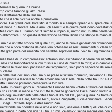
liere le sanzioni alla Russia
p e Putin a fermare la guerra in Ucraina.
mp come faranno gli altri Paesi.
s direttamente dalla Russia.
to che il sole picchia anche a primavera.
borse. Dai grandi crolli borsistici il mondo si è sempre ripreso e si spera che la
luzione. Si troverà. Ma le armi, gli eserciti e le guerre producono devastazioni
Difesa comune sì, riarmo no” “Esercito europeo sì, riarmo no”. In altre parole
bronzata. Con questa dichiarazione sembra Biden che stringe la mano al ven
, ma c’è un fatto storico del quale tutti, anche le nuove generazioni dovrebber
no che a poca distanza da casa loro potessero esserci armamenti nucleari soviet
flitto gran parte dell’umanità non sarebbe sopravvissuta. Solo la lungimiranza
lla base di un compromesso: entrambi non ascoltarono il parere dei rispettivi c
e navi che trasportavano nuovi missili a Cuba di invertire la rotta; e in cambi
onostante le televisioni parlassero dell’argomento, solo pochi sapevano del re
 nucleare.
delle reali decisioni che, sia pure prese all’ultimo momento, salvarono Cuba 
ra pronta a lasciare le coste americane per l’isola. Nella notte tra il 27 e il 
utto il mondo poterono proseguire la loro vita.
Nato. In questi giorni al Parlamento Europeo hanno votato a favore del ReArm E
uto i cartelli in mano e che in tutte le piazze gridavano Pace, hanno votato a fa
e degli investimenti nella difesa fino al 3% del PIL, per la guerra. Si tratta d
tile), Antonio De Caro, Matteo Ricci, Nicola Zingaretti, Lucia Annunziata, San
 Tinagli, Raffaele Topo, e Alessandro Zan.
errafondai va ricordata nelle urne e non solo, assieme a tutti quelli che ci vogl
ne piange, Sparta non ride.” Putin, Trump, Zelensky: senza mediazione non si t