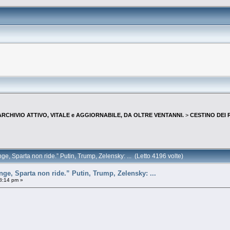
--ARCHIVIO ATTIVO, VITALE e AGGIORNABILE, DA OLTRE VENTANNI.
>
CESTINO DEI R
e, Sparta non ride.” Putin, Trump, Zelensky: ... (Letto 4196 volte)
nge, Sparta non ride.” Putin, Trump, Zelensky: ...
48:14 pm »