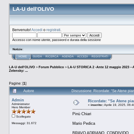
LA-U dell'OLIVO
Benvenuto!
Accedi
o
registrati
.
Accesso con nome utente, password e durata della sessione
Notizie
:
HOME
GUIDA
RICERCA
AGENDA
ACCEDI
REGISTRATI
LA-U dell'OLIVO
>
Forum Pubblico
>
LA-U STORICA 2 -Ante 12 maggio 2023 
Zelensky: ...
Pagine: [
1
]
Autore
Discussione: Ricordate: “Se Atene piang
Admin
Ricordate: “Se Atene pia
Administrator
«
inserito::
Aprile 19, 2025, 06:
Hero Member
Pinù Chiari
Scollegato
Mario Pedica
Messaggi: 31.672
BRAVO ADRIANO, CONDIVIDO