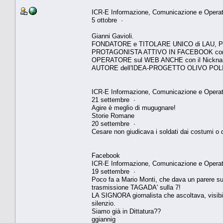
ICR-E Informazione, Comunicazione e Operativi
5 ottobre ·
Gianni Gavioli.
FONDATORE e TITOLARE UNICO di LAU,
PROTAGONISTA ATTIVO IN FACEBOOK con l
OPERATORE sul WEB ANCHE con il Nickn
AUTORE dell'IDEA-PROGETTO OLIVO PO
ICR-E Informazione, Comunicazione e Operativi
21 settembre ·
Agire è meglio di mugugnare!
Storie Romane
20 settembre ·
Cesare non giudicava i soldati dai costumi o da
Facebook
ICR-E Informazione, Comunicazione e Operativi
19 settembre ·
Poco fa a Mario Monti, che dava un parere su Sa
trasmissione TAGADA' sulla 7!
LA SIGNORA giornalista che ascoltava, visibil
silenzio.
Siamo già in Dittatura??
ggiannig