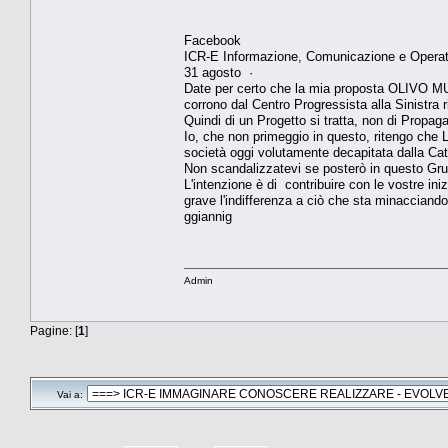
Facebook
ICR-E Informazione, Comunicazione e Operativi
31 agosto ·
Date per certo che la mia proposta OLIVO MU
corrono dal Centro Progressista alla Sinistra 
Quindi di un Progetto si tratta, non di Propa
Io, che non primeggio in questo, ritengo che L
società oggi volutamente decapitata dalla Cattiva 
Non scandalizzatevi se posterò in questo G
L'intenzione è di contribuire con le vostre in
grave l'indifferenza a ciò che sta minacciando
ggiannig
Admin
Pagine: [
1
]
Vai a: