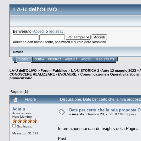
LA-U dell'OLIVO
Benvenuto!
Accedi
o
registrati
.
Accesso con nome utente, password e durata della sessione
Notizie
:
HOME
GUIDA
RICERCA
AGENDA
ACCEDI
REGISTRATI
LA-U dell'OLIVO
>
Forum Pubblico
>
LA-U STORICA 2 -Ante 12 maggio 2023 
CONOSCERE REALIZZARE - EVOLVERE. - Comunicazione e Operatività Social. (E
provocazione...
Pagine: [
1
]
Autore
Discussione: Date per certo che la mia propo
Admin
Date per certo che la mia proposta
Administrator
«
inserito::
Gennaio 23, 2025, 07:00:52 pm »
Hero Member
Scollegato
Informazioni sui dati di Insights della Pagina
Messaggi: 31.672
Post