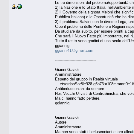
Le tre dimensioni del problema/opportunità ch
1) la Nazione e lo Stato Italia, nell'Ambiente
2) il Governo della signora Meloni che signific
Pubblica Italiana) e le Opportunità che ha din
3) il problema Salvini con le diverse Lega, u
Cioè il problema delle Periferie e Regioni risp
Da studiare da subito, per essere pronti a ca
Che sarà il Nuovo Fatto più importante, nel 
Tutto il resto sono gradini di una scala dell'U
ggiannig
ggianni41@gmail.com
----------------------------------
Gianni Gavioli
Amministratore
Esperto del gruppo in Realtà virtuale
· etsordpnSor8le928 g6b73:a108mmmrt0e1ihi
Antiberlusconiani da sempre.
Noi, Vecchi Ulivisti di CentroSinistra, che vo
Ma ci hanno fatto perdere.
ggiannig
----------------
Gianni Gavioli
Autore
Amministratore
Ma non sono stati i berlusconiani e loro alleati