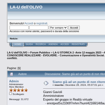
LA-U dell'OLIVO
Benvenuto!
Accedi
o
registrati
.
Accesso con nome utente, password e durata della sessione
Notizie
:
HOME
GUIDA
RICERCA
AGENDA
ACCEDI
REGISTRATI
LA-U dell'OLIVO
>
Forum Pubblico
>
LA-U STORICA 2 -Ante 12 maggio 2023 
CONOSCERE REALIZZARE - EVOLVERE. - Comunicazione e Operatività Social. (E
conflitti.
Pagine: [
1
]
Autore
Discussione: Siamo già ad un punto di non ritorn
Admin
Siamo già ad un punto di non ritorno
Administrator
«
inserito::
Dicembre 28, 2024, 05:07:01 pm »
Hero Member
Gianni Gavioli
Scollegato
Amministratore
Esperto del gruppo in Realtà virtuale
Messaggi: 31.672
· enrotpodSs210t0f7mhm7huml42166l14t8a