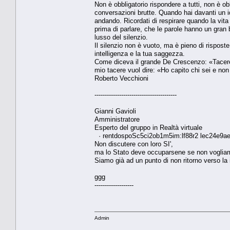
Non è obbligatorio rispondere a tutti, non è ob
conversazioni brutte. Quando hai davanti un idi
andando. Ricordati di respirare quando la vita
prima di parlare, che le parole hanno un gran 
lusso del silenzio.
Il silenzio non è vuoto, ma è pieno di risposte
intelligenza e la tua saggezza.
Come diceva il grande De Crescenzo: «Tacere n
mio tacere vuol dire: «Ho capito chi sei e no
Roberto Vecchioni
----------------------------------------
Gianni Gavioli
Amministratore
Esperto del gruppo in Realtà virtuale
· rentdospoSc5ci2ob1m5im:lf88r2 lec24e9ae
Non discutere con loro SI',
ma lo Stato deve occuparsene se non vogliamo
Siamo già ad un punto di non ritorno verso la 
ggg
-------------------
Admin