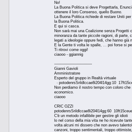
No!
La Buona Politica si deve Progettarla, Enuncia
ottenere il loro Consenso, quello Buono.
La Buona Politica richiede di restare Uniti per
la Buona Politica.
E qui si casca.
Non sarà mai una Coalizione senza Progetti co
minoranza da tante piccole ragioni, di parte
legati a ideologie oppure fedi, che hanno già 
E la Gente ti volta le spalle, … poi forse si p
Ti ritrovi come oggi!
ciaooo - ggiannig
--------------------------------
Gianni Gavioli
Amministratore
Esperto del gruppo in Realtà virtuale
· potodenrsSrildlccae8i204l14gg:10 17ft15
Non perdiamo il nostro tempo con coloro che si
economico.
ciaooo
CRIC OZZI
potodenrsSrildlccae8i204l14gg:60 10ft15ceu
C'è un metodo infallibile per gestire gli idioti
lo nel corso della mia vita ne ho ricevute tant
volta alcuni mi dissero che non avevo talento!
canzoni, troppo sentimentali, troppo ottimist