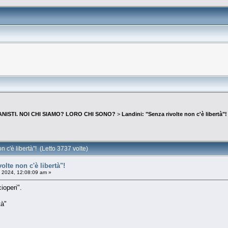
NISTI. NOI CHI SIAMO? LORO CHI SONO?
>
Landini: "Senza rivolte non c'è libertà"!
n c'è libertà"! (Letto 3737 volte)
olte non c'è libertà"!
 2024, 12:08:09 am »
ioperi".
tà"