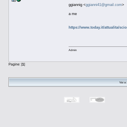
ggiannig <
ggianni41@gmail.com
>
a me
https://www.today.it/attualita/sci
Admin
Pagine: [
1
]
Vai a: