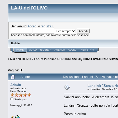
LA-U dell'OLIVO
Benvenuto!
Accedi
o
registrati
.
Accesso con nome utente, password e durata della sessione
Notizie
:
HOME
GUIDA
RICERCA
AGENDA
ACCEDI
REGISTRATI
LA-U dell'OLIVO
>
Forum Pubblico
>
PROGRESSISTI, CONSERVATORI e SOVRA
Pagine: [
1
]
Autore
Discussione: Landini: "Senza rivolte no
Admin
Landini: "Senza riv
Administrator
«
inserito::
Dicembre 03,
Hero Member
Salvini annuncia: "A dicembre 15 sc
Scollegato
Landini: "Senza rivolte non c'è liber
Messaggi: 31.672
Posta in arrivo