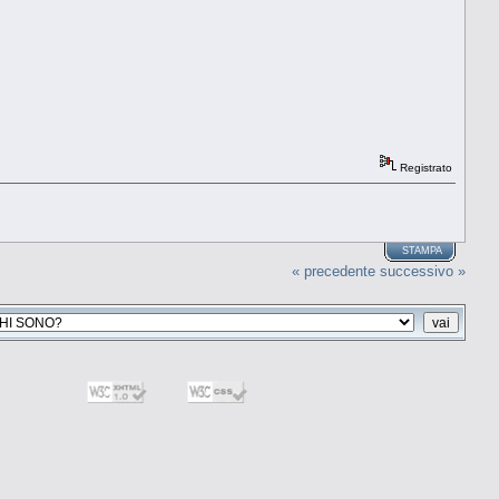
Registrato
STAMPA
« precedente
successivo »