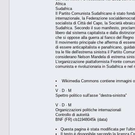
Africa
Sudafrica
Il Partito Comunista Sudafricano è stato fondat
internazionale, la Federazione socialdemocrati
socialista di Città del Capo, la Società ebraic
Sudafrica. Secondo il suo manifesto, proclama 
libero dal sistema capitalista e dalla distinzi
che si oppose alla guerra al fianco del Regno 
Il movimento principale che afferma di essere
di essere anticapitalista e panafricano, guid
tra le file dell'estrema sinistra il Partito Com
considerano Nelson Mandela di estrema sinist
L'organizzazione piattaformista Fronte comuni
comunista e rivoluzionaria in Sudafrica e nel r
• Wikimedia Commons contiene immagini o alt
•
V · D · M
Spettro politico sull'asse "destra-sinistra"
V · D · M
Organizzazioni politiche internazionali
Controllo di autorità
BNF (FR) cb11948045k (data)
• Questa pagina è stata modificata per l'ultim
• Il testo è disponibile secondo la licenza C