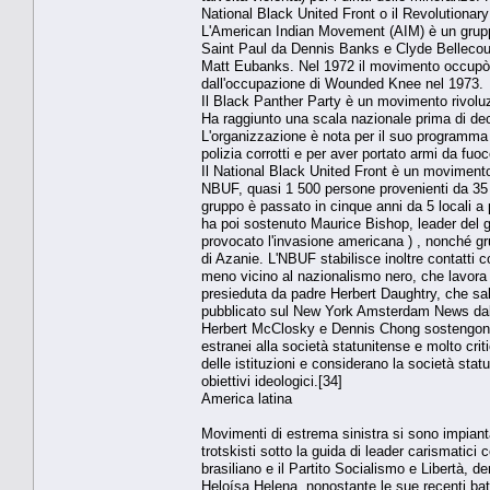
National Black United Front o il Revolutionar
L'American Indian Movement (AIM) è un gruppo di
Saint Paul da Dennis Banks e Clyde Bellecour
Matt Eubanks. Nel 1972 il movimento occupò il
dall'occupazione di Wounded Knee nel 1973.
Il Black Panther Party è un movimento rivolu
Ha raggiunto una scala nazionale prima di decl
L'organizzazione è nota per il suo programma " 
polizia corrotti e per aver portato armi da fuo
Il National Black United Front è un moviment
NBUF, quasi 1 500 persone provenienti da 35 St
gruppo è passato in cinque anni da 5 locali a pi
ha poi sostenuto Maurice Bishop, leader del 
provocato l'invasione americana ) , nonché gr
di Azanie. L'NBUF stabilisce inoltre contatti 
meno vicino al nazionalismo nero, che lavora
presieduta da padre Herbert Daughtry, che salu
pubblicato sul New York Amsterdam News dal ti
Herbert McClosky e Dennis Chong sostengono c
estranei alla società statunitense e molto cri
delle istituzioni e considerano la società sta
obiettivi ideologici.[34]
America latina
Movimenti di estrema sinistra si sono impiantat
trotskisti sotto la guida di leader carismatici
brasiliano e il Partito Socialismo e Libertà, de
Heloísa Helena, nonostante le sue recenti battu