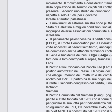
movimento. Il movimento è considerato "terro
della popolazione dei territori colpiti dal confl
presente. Secondo uno studio del quotidiano T
rispetto a solo il 19% per il governo.
Israele e territori palestinesi
• I movimenti di estrema sinistra sono piuttos
Stato di Palestina e migliori condizioni soci
raggruppa diverse associazioni comuniste e si
israeliana.
• Il parlamento palestinese ha 3 partiti consid
(FPLP), il Fronte Democratico per la Liberazio
volte accostati al neoantisemitismo, anticapit
ha commesso anche attacchi terroristici contro 
di Geha e l'incidente del bus 300)[43][44][45]
forti con le loro controparti europee, francesi i
Laos
Il Partito Rivoluzionario del Popolo Lao (Lao:
politico autorizzato nel Paese. Gli organi deci
che elegge i membri del Politburo e del comit
abolito nel 1991. Il partito ha le sue origini
durante il secondo congresso del partito, il no
laotiano".
Vietnam
Il Partito Comunista del Vietnam (Đảng Cộng Sả
partito è stato fondato nel 1931 con il nome d
per guidare la sua lotta per l'indipendenza de
scioglimento del PCI, l'11 novembre 1945, per 
del Viet Minh. Fu ricostituito nel 1951 con il 