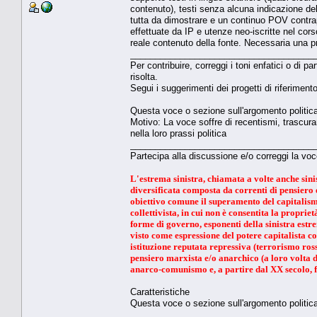
contenuto), testi senza alcuna indicazione della
tutta da dimostrare e un continuo POV contra
effettuate da IP e utenze neo-iscritte nel cors
reale contenuto della fonte. Necessaria una p
_____________________________________
Per contribuire, correggi i toni enfatici o di 
risolta.
Segui i suggerimenti dei progetti di riferimento
Questa voce o sezione sull'argomento politica 
Motivo: La voce soffre di recentismi, trascura
nella loro prassi politica
_____________________________________
Partecipa alla discussione e/o correggi la voc
L'estrema sinistra, chiamata a volte anche sinis
diversificata composta da correnti di pensiero 
obiettivo comune il superamento del capitalismo
collettivista, in cui non è consentita la proprie
forme di governo, esponenti della sinistra estr
visto come espressione del potere capitalista co
istituzione reputata repressiva (terrorismo rosso
pensiero marxista e/o anarchico (a loro volta 
anarco-comunismo e, a partire dal XX secolo, 
Caratteristiche
Questa voce o sezione sull'argomento politica 
_____________________________________