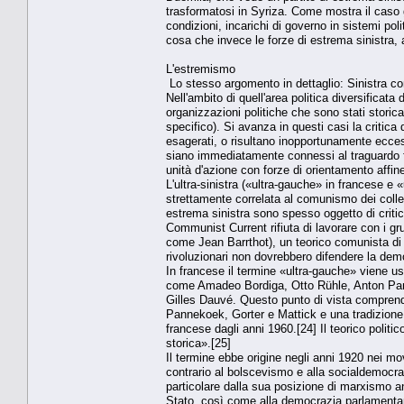
trasformatosi in Syriza. Come mostra il caso g
condizioni, incarichi di governo in sistemi pol
cosa che invece le forze di estrema sinistra, a
L'estremismo
Lo stesso argomento in dettaglio: Sinistra co
Nell'ambito di quell'area politica diversificat
organizzazioni politiche che sono stati storica
specifico). Si avanza in questi casi la critica 
esagerati, o risultano inopportunamente eccessiv
siano immediatamente connessi al traguardo fo
unità d'azione con forze di orientamento affin
L'ultra-sinistra («ultra-gauche» in francese e
strettamente correlata al comunismo dei colle
estrema sinistra sono spesso oggetto di critich
Communist Current rifiuta di lavorare con i gr
come Jean Barrthot), un teorico comunista di s
rivoluzionari non dovrebbero difendere la dem
In francese il termine «ultra-gauche» viene us
come Amadeo Bordiga, Otto Rühle, Anton Pa
Gilles Dauvé. Questo punto di vista comprende
Pannekoek, Gorter e Mattick e una tradizione it
francese dagli anni 1960.[24] Il teorico politico
storica».[25]
Il termine ebbe origine negli anni 1920 nei mo
contrario al bolscevismo e alla socialdemocraz
particolare dalla sua posizione di marxismo an
Stato, così come alla democrazia parlamentare