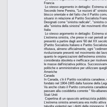
Francia
Lo stesso argomento in dettaglio: Estrema sin
Secondo Irene Pereira, "Le nozioni di" sinistra 
blocco orientale e del fatto che il Partito comu
situarsi in relazione al Partito Socialista Fran
Designati come "sinistra radicale", "sinistra co
alla "sinistra della sinistra" dei movimenti rifor
Italia
Lo stesso argomento in dettaglio: Estrema sini
L'estrema sinistra, che prese in vari periodi a
presentò a partire dagli anni '60 del XX secolo
(Partito Socialista Italiano e Partito Sociali
rifiutava, almeno ufficialmente, ogni "cedime
rivoluzionarie presenti nel movimento dei lavo
quanto le organizzazioni dell'estrema sinistr
considerata obsoleta e inefficace per risolve
le masse dall'iniziativa politica. Successivam
politiche e amministrative per utilizzare quegl
Americhe
Canada
In Canada, c'è il Partito socialista canadese, 
fondato nel 1904-1905 dalla fusione della Lega
Va anche citato il Partito comunista canadese 
passare alla cosiddetta corrente " filo-alban
Stati Uniti
Copertina di un opuscolo antirazzista pubblic
L'estrema sinistra americana era molto attiva n
talvolta violenta) per i diritti delle minoranze