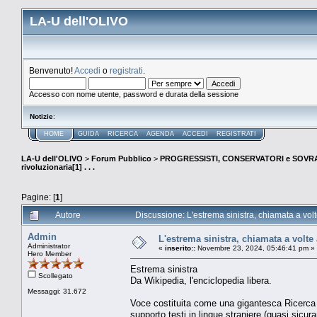
LA-U dell'OLIVO
Benvenuto!
Accedi
o
registrati
.
Accesso con nome utente, password e durata della sessione
Notizie
:
HOME
GUIDA
RICERCA
AGENDA
ACCEDI
REGISTRATI
LA-U dell'OLIVO
>
Forum Pubblico
>
PROGRESSISTI, CONSERVATORI e SOVRA
rivoluzionaria[1] . . .
Pagine: [
1
]
Autore
Discussione: L'estrema sinistra, chiamata a volte
Admin
L'estrema sinistra, chiamata a volte a
Administrator
«
inserito::
Novembre 23, 2024, 05:46:41 pm »
Hero Member
Estrema sinistra
Scollegato
Da Wikipedia, l'enciclopedia libera.
Messaggi: 31.672
Voce costituita come una gigantesca Ricerca 
supporto testi in lingue straniere (quasi sicur