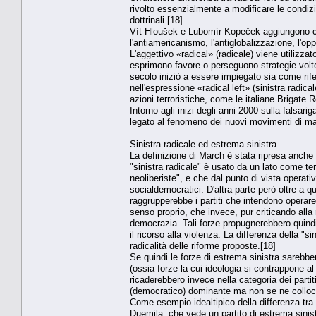
rivolto essenzialmente a modificare le condizion
dottrinali.[18]
Vít Hloušek e Lubomír Kopeček aggiungono ca
l'antiamericanismo, l'antiglobalizzazione, l'opp
L'aggettivo «radical» (radicale) viene utilizzato
esprimono favore o perseguono strategie volte
secolo iniziò a essere impiegato sia come rife
nell'espressione «radical left» (sinistra radic
azioni terroristiche, come le italiane Brigate
Intorno agli inizi degli anni 2000 sulla falsari
legato al fenomeno dei nuovi movimenti di ma
Sinistra radicale ed estrema sinistra
La definizione di March è stata ripresa anche 
"sinistra radicale" è usato da un lato come te
neoliberiste", e che dal punto di vista operativo
socialdemocratici. D'altra parte però oltre a q
raggrupperebbe i partiti che intendono operare 
senso proprio, che invece, pur criticando alla r
democrazia. Tali forze propugnerebbero quindi 
il ricorso alla violenza. La differenza della "si
radicalità delle riforme proposte.[18]
Se quindi le forze di estrema sinistra sarebbe
(ossia forze la cui ideologia si contrappone a
ricaderebbero invece nella categoria dei partit
(democratico) dominante ma non se ne collocan
Come esempio idealtipico della differenza tra q
Duemila, che vede un partito di estrema sinist