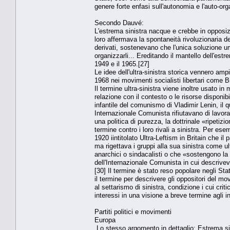
genere forte enfasi sull'autonomia e l'auto-org
Secondo Dauvé:
L'estrema sinistra nacque e crebbe in opposiz
loro affermava la spontaneità rivoluzionaria de
derivati, sostenevano che l'unica soluzione um
organizzarli... Ereditando il mantello dell'estr
1949 e il 1965.[27]
Le idee dell'ultra-sinistra storica vennero am
1968 nei movimenti socialisti libertari come
Il termine ultra-sinistra viene inoltre usato i
relazione con il contesto o le risorse disponibi
infantile del comunismo di Vladimir Lenin, i
Internazionale Comunista rifiutavano di lavorar
una politica di purezza, la dottrinale «ripetiz
termine contro i loro rivali a sinistra. Per e
1920 iintitolato Ultra-Leftism in Britain che il
ma rigettava i gruppi alla sua sinistra come ul
anarchici o sindacalisti o che «sostengono la l
dell'Internazionale Comunista in cui descriveva
[30] Il termine è stato reso popolare negli Sta
il termine per descrivere gli oppositori del mo
al settarismo di sinistra, condizione i cui cri
interessi in una visione a breve termine agli i
Partiti politici e movimenti
Europa
Lo stesso argomento in dettaglio: Estrema si