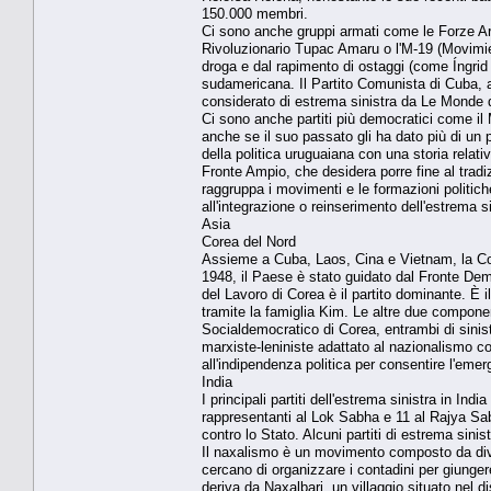
150.000 membri.
Ci sono anche gruppi armati come le Forze Ar
Rivoluzionario Tupac Amaru o l'M-19 (Movimien
droga e dal rapimento di ostaggi (come Íngrid
sudamericana. Il Partito Comunista di Cuba, al
considerato di estrema sinistra da Le Monde 
Ci sono anche partiti più democratici come il 
anche se il suo passato gli ha dato più di un p
della politica uruguaiana con una storia relat
Fronte Ampio, che desidera porre fine al tradi
raggruppa i movimenti e le formazioni politiche
all'integrazione o reinserimento dell'estrema s
Asia
Corea del Nord
Assieme a Cuba, Laos, Cina e Vietnam, la Core
1948, il Paese è stato guidato dal Fronte Democr
del Lavoro di Corea è il partito dominante. È il
tramite la famiglia Kim. Le altre due component
Socialdemocratico di Corea, entrambi di sinistr
marxiste-leniniste adattato al nazionalismo co
all'indipendenza politica per consentire l'emer
India
I principali partiti dell'estrema sinistra in In
rappresentanti al Lok Sabha e 11 al Rajya Sab
contro lo Stato. Alcuni partiti di estrema sinistr
Il naxalismo è un movimento composto da diversi 
cercano di organizzare i contadini per giungere
deriva da Naxalbari, un villaggio situato nel d