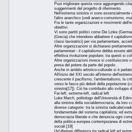
Puoi migliorare questa voce aggiungendo citazio
suggerimenti del progetto di riferimento.
Nell'estrema sinistra vi sono essenzialmente 
l'altro anarchico (vedi anarco-comunismo, mu
Fra le tante organizzazioni e movimenti dell'es
obiettivi.
Vi sono partiti politici come Die Linke (Germa
(Grecia) che intendono abbattere il capitalismo
classi lavoratrici) per via parlamentare, acced
Altre organizzazioni si dichiarano prettamente r
parlamentari - il capitalismo debba essere ab
effettiva rivoluzione popolare; tra questi si co
Altre organizzazioni invece si costituiscono c
presa del potere da parte del popolo .
Anche in ambito artistico-culturale si è parlat
All'inizio del XXI secolo all'interno dell'estrem
crescente il pacifismo, l'ambientalismo, la cri
verso le fasce più deboli della popolazione (co
sinistra[17]). Ciò ha contribuito allo svilupp
Far-left, extreme-left, radical left
Luke March, politologo dell'Università di Edi
alla sinistra della socialdemocrazia, da loro c
diverse categorie: tra la sinistra radicale(«r
fondamentale del sistema capitalista; ed extre
democrazia liberale e che denuncia ogni compr
della politica europea contemporanea di estrema
sociali.[19]
Un'ulteriore differenza tra radical left ed e