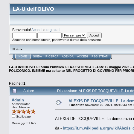
LA-U dell'OLIVO
Benvenuto!
Accedi
o
registrati
.
Accesso con nome utente, password e durata della sessione
Notizie
:
HOME
GUIDA
RICERCA
AGENDA
ACCEDI
REGISTRATI
LA-U dell'OLIVO
>
Forum Pubblico
>
LA-U STORICA 2 -Ante 12 maggio 2023 
POLICONICO. INSIEME ma soltanto NEL PROGETTO DI GOVERNO PER PRIORI
Pagine: [
1
]
Autore
Discussione: ALEXIS DE TOCQUEVILLE. La democ
Admin
ALEXIS DE TOCQUEVILLE. La democ
Administrator
«
inserito::
Novembre 02, 2024, 05:40:33 pm 
Hero Member
Scollegato
ALEXIS DE TOCQUEVILLE. La democrazia in 
Messaggi: 31.672
da -
https://it.m.wikipedia.org/wiki/Alexis