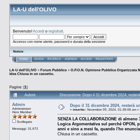
LA-U dell'OLIVO
Benvenuto!
Accedi
o
registrati
.
Accesso con nome utente, password e durata della sessione
Notizie
:
HOME
GUIDA
RICERCA
AGENDA
ACCEDI
REGISTRATI
LA-U dell'OLIVO
>
Forum Pubblico
>
O.P.O.N. Opinione Pubblica Organizzata 
Idea Chiusa in un cassetto.
Pagine: [
1
]
Autore
Discussione: Dopo il 31 dicembre 2024, resterà
Admin
Dopo il 31 dicembre 2024, resterà u
Administrator
«
inserito::
Novembre 05, 2024, 01:39:08 am »
Hero Member
SENZA LA COLLABORAZIONE di almeno 30 P
Scollegato
Logica Argomentativa sul perché OPON, pens
anni e sino a mesi fa, quando l'ho enuncia
Messaggi: 31.672
Chiusa in un cassetto.