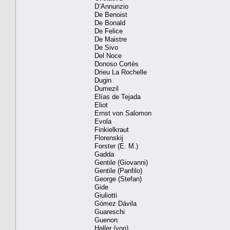
D’Annunzio
De Benoist
De Bonald
De Felice
De Maistre
De Sivo
Del Noce
Donoso Cortès
Drieu La Rochelle
Dugin
Dumezil
Elías de Tejada
Eliot
Ernst von Salomon
Evola
Finkielkraut
Florenskij
Forster (E. M.)
Gadda
Gentile (Giovanni)
Gentile (Panfilo)
George (Stefan)
Gide
Giuliotti
Gómez Dávila
Guareschi
Guenon
Haller (von)