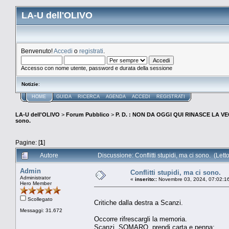
LA-U dell'OLIVO
Benvenuto!
Accedi
o
registrati
.
Accesso con nome utente, password e durata della sessione
Notizie
:
HOME
GUIDA
RICERCA
AGENDA
ACCEDI
REGISTRATI
LA-U dell'OLIVO
>
Forum Pubblico
>
P. D. : NON DA OGGI QUI RINASCE LA 
sono.
Pagine: [
1
]
Autore
Discussione: Conflitti stupidi, ma ci sono. (Lett
Admin
Conflitti stupidi, ma ci sono.
Administrator
«
inserito::
Novembre 03, 2024, 07:02:1
Hero Member
Scollegato
Critiche dalla destra a Scanzi.
Messaggi: 31.672
Occorre rifrescargli la memoria.
Scanzi, SOMARO, prendi carta e penna: