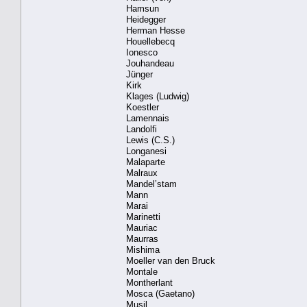
Hamsun
Heidegger
Herman Hesse
Houellebecq
Ionesco
Jouhandeau
Jünger
Kirk
Klages (Ludwig)
Koestler
Lamennais
Landolfi
Lewis (C.S.)
Longanesi
Malaparte
Malraux
Mandel’stam
Mann
Marai
Marinetti
Mauriac
Maurras
Mishima
Moeller van den Bruck
Montale
Montherlant
Mosca (Gaetano)
Musil