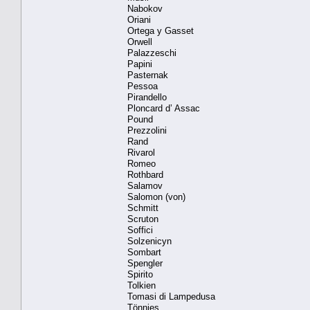
Nabokov
Oriani
Ortega y Gasset
Orwell
Palazzeschi
Papini
Pasternak
Pessoa
Pirandello
Ploncard d’ Assac
Pound
Prezzolini
Rand
Rivarol
Romeo
Rothbard
Salamov
Salomon (von)
Schmitt
Scruton
Soffici
Solzenicyn
Sombart
Spengler
Spirito
Tolkien
Tomasi di Lampedusa
Tönnies