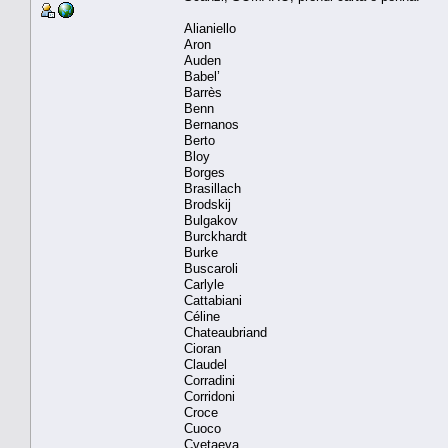
Alianiello
Aron
Auden
Babel’
Barrès
Benn
Bernanos
Berto
Bloy
Borges
Brasillach
Brodskij
Bulgakov
Burckhardt
Burke
Buscaroli
Carlyle
Cattabiani
Céline
Chateaubriand
Cioran
Claudel
Corradini
Corridoni
Croce
Cuoco
Cvetaeva