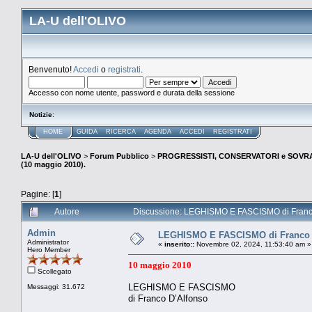
LA-U dell'OLIVO
Benvenuto!
Accedi
o
registrati
.
Accesso con nome utente, password e durata della sessione
Notizie
:
HOME
GUIDA
RICERCA
AGENDA
ACCEDI
REGISTRATI
LA-U dell'OLIVO
>
Forum Pubblico
>
PROGRESSISTI, CONSERVATORI e SOVRA
(10 maggio 2010).
Pagine: [
1
]
Autore
Discussione: LEGHISMO E FASCISMO di Franco 
Admin
LEGHISMO E FASCISMO di Franco D’
Administrator
«
inserito::
Novembre 02, 2024, 11:53:40 am »
Hero Member
10 maggio 2010
Scollegato
LEGHISMO E FASCISMO
Messaggi: 31.672
di Franco D’Alfonso