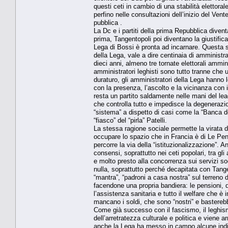
questi ceti in cambio di una stabilità elettora
perfino nelle consultazioni dell’inizio del Vent
pubblica .
La Dc e i partiti della prima Repubblica divent
prima, Tangentopoli poi diventano la giustificaz
Lega di Bossi è pronta ad incarnare. Questa se
della Lega, vale a dire centinaia di amministr
dieci anni, almeno tre tornate elettorali ammini
amministratori leghisti sono tutto tranne che 
duraturo, gli amministratori della Lega hanno 
con la presenza, l’ascolto e la vicinanza con i
resta un partito saldamente nelle mani del lead
che controlla tutto e impedisce la degenerazi
“sistema” a dispetto di casi come la “Banca de
“fiasco” del “pirla” Patelli.
La stessa ragione sociale permette la virata da
occupare lo spazio che in Francia è di Le Pen e
percorre la via della “istituzionalizzazione”.
consensi, soprattutto nei ceti popolari, tra gli
e molto presto alla concorrenza sui servizi soc
nulla, soprattutto perché decapitata con Tange
“mantra”, “padroni a casa nostra” sul terreno
facendone una propria bandiera: le pensioni, d
l’assistenza sanitaria e tutto il welfare che è 
mancano i soldi, che sono “nostri” e basterebb
Come già successo con il fascismo, il leghis
dell’arretratezza culturale e politica e viene ar
anche la Lega ha messo in campo alcune indivi