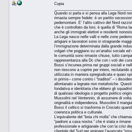
Copia
_____________________________________
Quando si parla e si pensa alla Lega Nord non 
rimasta sempre fedele: è un partito secessionis
pedemontani. E’ l’alito cattivo del Nord razzist
che è controllato da loro; è quella di “Roma l
anche gli immigrati elettori e residenti nono
La Lega nasce nelle valli e nelle zone pedemo
artigiani e lavoratori sono in stragrande magg
l’immigrazione determinata dalla grande indust
volgari che poggiano su un’analisi sociale e
le comunità sono rimaste chiuse, tutto campan
rappresentanza alla Dc che con i voti dei cura
Bossi s’incunea prima nei gruppi sociali e nel
non riescono a coprire per intero, reclutando q
utilizzata in maniera spregiudicata e quasi spie
in primis– come contro i “traditori” – i dissi
allontanato a legnate non metaforiche. Questi
fondativa e identitaria che ebbero gli squadri
di qualsiasi ideologia o progetto politico orig
Mussolini nel Ventennio, di assumere di volta i
originalità e indipendenza. Mussolini il mangi
Bossi il celtico si trasforma in Crociato quand
coerenza politica e culturale.
L’equivalente del “boia chi molla” che chiamava
“padroni a casa nostra ” che è stata e rimane l
professionale e artigianale che con la crisi deg
clientele del Sud per arginare l’avanzata “ross