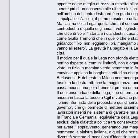
apparire come meglio attrezzata rispetto all’
lucrare più di un consenso alle ultime elezioni
nell’ambito del centrodestra ed è in grado og
l’impalpabile Zanello, il primo presidente del
Ma l’anima della Lega, quella che fa il suo su
centrodestra è quella originaria: i voti leghist
che dice di voler ” stanare i clandestini casa 
come Giulio Tremonti che in quello che è stato 
gridando; ” Noi non leggiamo libri, mangiamo a
vanno all’estero”. La grevità ha pagato e la L
città.
Il motivo per il quale la Lega non sfonda ele
perfino rispetto ai comuni limitrofi, non è or
visto un tizio in marsina verde nemmeno in fot
convince appieno la borghesia cittadina che p
Berlusconi. E del resto a Milano nemmeno qua
fascista la destra ottenne la maggioranza, unica
bassa necessaria per ottenere il premio di m
Il consenso urbano della Lega, che si ferma al
ancora in tasca la tessera Cgil e votavano per 
l’onere riformista della proposta e quindi senza
governo”, che gli permette di mettere assieme 
lavoratori inseriti nel sistema di garanzie ma 
In Francia e Germania l’equivalente della Lega
esclusi dalla dialettica politica tra conservato
per avere il sopravvento, generando una maggi
nemmeno la sinistra italiana, o quel che resta 
diversità somma di negazioni d’identità: sarà