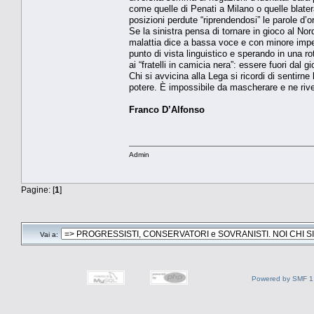
come quelle di Penati a Milano o quelle blater
posizioni perdute “riprendendosi” le parole d’o
Se la sinistra pensa di tornare in gioco al No
malattia dice a bassa voce e con minore impet
punto di vista linguistico e sperando in una rott
ai “fratelli in camicia nera”: essere fuori dal 
Chi si avvicina alla Lega si ricordi di sentirne 
potere. È impossibile da mascherare e ne rive
Franco D’Alfonso
Admin
Pagine: [
1
]
Vai a:
Powered by SMF 1