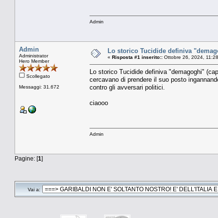
Admin
Admin
Lo storico Tucidide definiva "demagog
Administrator
«
Risposta #1 inserito::
Ottobre 26, 2024, 11:2
Hero Member
Lo storico Tucidide definiva "demagoghi" (capi 
Scollegato
cercavano di prendere il suo posto ingannand
contro gli avversari politici.
Messaggi: 31.672
ciaooo
Admin
Pagine: [
1
]
Vai a: