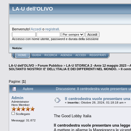
LA-U dell'OLIVO
Benvenuto!
Accedi
o
registrati
.
Accesso con nome utente, password e durata della sessione
Notizie
:
HOME
GUIDA
RICERCA
AGENDA
ACCEDI
REGISTRATI
LA-U dell'OLIVO
>
Forum Pubblico
>
LA-U STORICA 2 -Ante 12 maggio 2023 
SOLTANTO NOSTRO! E' DELL'ITALIA E DEI DIFFERENTI NEL MONDO.
>
Il cent
Pagine: [
1
]
Autore
Discussione: Il centrodestra vuole presentare una 
Admin
Il centrodestra vuole presentare una l
Administrator
«
inserito::
Ottobre 26, 2024, 01:18:18 am »
Hero Member
Scollegato
The Good Lobby Italia
Messaggi: 31.672
Il centrodestra vuole presentare una legge 
A mettere in allarme la Maggioranza le vicend