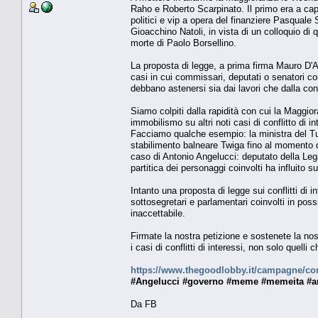
Raho e Roberto Scarpinato. Il primo era a cap
politici e vip a opera del finanziere Pasquale
Gioacchino Natoli, in vista di un colloquio di
morte di Paolo Borsellino.
La proposta di legge, a prima firma Mauro D'At
casi in cui commissari, deputati o senatori coi
debbano astenersi sia dai lavori che dalla cons
Siamo colpiti dalla rapidità con cui la Maggio
immobilismo su altri noti casi di conflitto di in
Facciamo qualche esempio: la ministra del Turi
stabilimento balneare Twiga fino al momento 
caso di Antonio Angelucci: deputato della Lega
partitica dei personaggi coinvolti ha influito 
Intanto una proposta di legge sui conflitti di i
sottosegretari e parlamentari coinvolti in poss
inaccettabile.
Firmate la nostra petizione e sostenete la no
i casi di conflitti di interessi, non solo quelli
https://www.thegoodlobby.it/campagne/confli
#Angelucci #governo #meme #memeita #an
Da FB