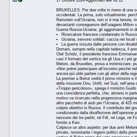
17 Ottobre 2024 Aggiornato alle 08:12
BRUXELLES. Per due volte in meno di una setti
occidentali. La prima, solo virtualmente: perc
Ramstein sull’Ucraina, non si è mai tenuta, rin
devastanti conseguenze dell’uragano Milton su
Guerra Russia-Ucraina: gli aggiornamenti in di
• Ricercatore francese condannato in Russi
• Ucraina, servono soldati: caccia nei locali 
• La guerra vissuta dalle persone con disabil
Domani, sempre nella capitale tedesca, il pres
Olaf Scholz, il presidente francese Emmanuel 
casi il formato del vertice tra gli Usa e i più g
Meloni, da Bruxelles, prova a minimizzare, p
«Non potrei partecipare all’incontro perché ne
ancora più utile parlare con gli attori della re
La premier a Beirut vedrà il primo ministro e i
della missione Onu, Unifil, nel Sud, nell’area 
«Troppo pericoloso», spiega il ministro Guido C
una coincidenza perfetta, che, almeno in part
motivo va ricercato nella progressiva marginal
altro pacchetto di aiuti per l’Ucraina, di 425 m
colpire obiettivi in Russia. Il contributo del 
condizionato dalla disaffezione dell’opinione
nessuno dei tre partiti, né FdI, né Lega, né Forz
fornite a Kiev.
Colpisce un altro aspetto: per due anni Melon
privato, nonostante i legami politici della p