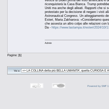
vertice di Biden prima del voto americano e d
riconquisterà la Casa Bianca. Trump potrebbe r
Uniti ma anche degli alleati. Rapporti che si
protestato per la decisione di negare i visti 
Astronautical Congress. Un atteggiamento delle
Esteri, Maria Zakharova: «Consideriamo questa
che assesta un altro colpo alle relazioni con 
Da -
https://www.lastampa.it/esteri/2024/10
Admin
Pagine: [
1
]
Vai a:
Powered by SMF 1