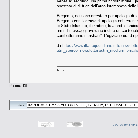
Venezia: secondo una prima ricostruzione, “pe
spostato al di fuori dell’area interessata dalle
Bergamo, egiziano arrestato per apologia di te
Bergamo con l’accusa di apologia del terrorism
lo Stato Islamico, il martirio, la Jihad Islam
armi. I messaggi avevano inoltre un contenuto 
combatteranno i cristiani”. L’egiziano era da 
da
https://www.ilfattoquotidiano.it/fq-newslette
utm_source=newsletter&utm_medium=email
Admin
Pagine: [
1
]
Vai a:
Powered by SMF 1