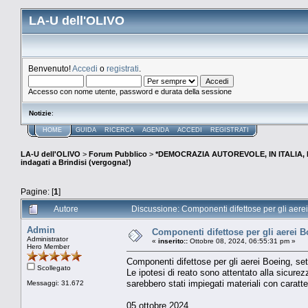
LA-U dell'OLIVO
Benvenuto!
Accedi
o
registrati
.
Accesso con nome utente, password e durata della sessione
Notizie
:
HOME
GUIDA
RICERCA
AGENDA
ACCEDI
REGISTRATI
LA-U dell'OLIVO
>
Forum Pubblico
>
*DEMOCRAZIA AUTOREVOLE, IN ITALIA,
indagati a Brindisi (vergogna!)
Pagine: [
1
]
Autore
Discussione: Componenti difettose per gli aerei 
Admin
Componenti difettose per gli aerei Bo
Administrator
«
inserito::
Ottobre 08, 2024, 06:55:31 pm »
Hero Member
Componenti difettose per gli aerei Boeing, set
Scollegato
Le ipotesi di reato sono attentato alla sicure
sarebbero stati impiegati materiali con caratte
Messaggi: 31.672
05 ottobre 2024