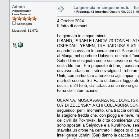
Admin
La giornata in cinque minuti. - Te
Administrator
«
Risposta #1 inserito::
Ottobre 08, 2024, 0
Hero Member
4 Ottobre 2024
Scollegato
Il fatto di domani
Messaggi: 31.672
La giornata in cinque minuti
LIBANO, ISRAELE LANCIA 73 TONNELLAT
OSPEDALI. YEMEN, TRE RAID USA SUGLI HOUTHI.
quando ha avviato le operazioni nel Paese dei c
al-Marija, nel quartiere Dahiyeh, definito il “
Safieddine designato come successore di Hassan
sciita filo-Iran. E a proposito di Iran, i pasdar
dovesse attaccare i siti nevralgici di Teheran. 
Uniti, con particolare attenzione agli impianti pe
martedì scorso. Sul Fatto di domani leggerete l
uccisi, e 24 feriti, dall’attacco di un drone gi
tema dell’informazione.
UCRAINA, MOSCA AVANZA NEL DONETSK 
007 DI ZELENSKY A CHI COLLABORA CON IL NE
seguendo, per il momento, una traccia definit
la stagione fredda che, con pioggia e neve, me
dei civili da Pokrovsk, la città considerata un
sono spostati a Selydove e a Kurakhove, sempr
stavolta un drone ha centrato il deposito di car
intelligence ucraini (Gur) danno la caccia a c