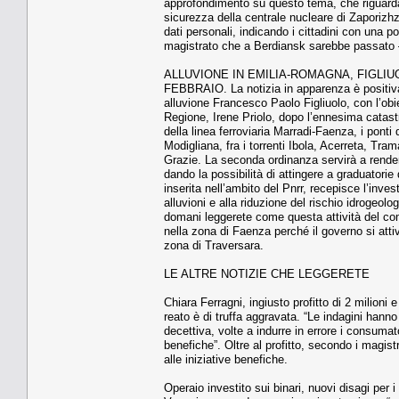
approfondimento su questo tema, che riguarda i
sicurezza della centrale nucleare di Zaporizhzh
dati personali, indicando i cittadini con una p
magistrato che a Berdiansk sarebbe passato –
ALLUVIONE IN EMILIA-ROMAGNA, FIGLI
FEBBRAIO. La notizia in apparenza è positiva
alluvione Francesco Paolo Figliuolo, con l’obi
Regione, Irene Priolo, dopo l’ennesima catastro
della linea ferroviaria Marradi-Faenza, i ponti
Modigliana, fra i torrenti Ibola, Acerreta, Tr
Grazie. La seconda ordinanza servirà a rende
dando la possibilità di attingere a graduatorie 
inserita nell’ambito del Pnrr, recepisce l’inves
alluvioni e alla riduzione del rischio idrogeol
domani leggerete come questa attività del comm
nella zona di Faenza perché il governo si attiv
zona di Traversara.
LE ALTRE NOTIZIE CHE LEGGERETE
Chiara Ferragni, ingiusto profitto di 2 milioni 
reato è di truffa aggravata. “Le indagini hanno
decettiva, volte a indurre in errore i consumato
benefiche”. Oltre al profitto, secondo i magist
alle iniziative benefiche.
Operaio investito sui binari, nuovi disagi per 