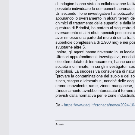
di indagine hanno visto la collaborazione fattiv
possibile individuare le componenti aeronautic
Un secondo filone investigativo ha ipotizzato
appurando lo sversamento in alcuni terreni del
chimici di trattamento delle superfici e dalla 
questura di Brindisi, ha portato al sequestro di
sversamento di altri rifiuti speciali pericolosi
aver rimosso una parte del muro di cinta tra le
superficie complessiva di 1.960 mq) e nei pozz
svuotarne altre 5.
Inoltre, gli agenti hanno rinvenuto in un local
Ulteriori approfondimenti investigativi, condott
elicottero dotato di termocamera, hanno consen
società incriminate, in cui gli investigatori so
pericolosi. La successiva consulenza di natur
"provare la contaminazione del suolo e del s
zinco, stagno e idrocarburi, nonché delle acq
cromo esavalente, rame, zinco, manganese, fer
L'inquinamento avrebbe interessato il terreno si
previsti dalla normativa per le zone industriali
Da -
https://www.agi.it/cronaca/news/2024-10-
Admin