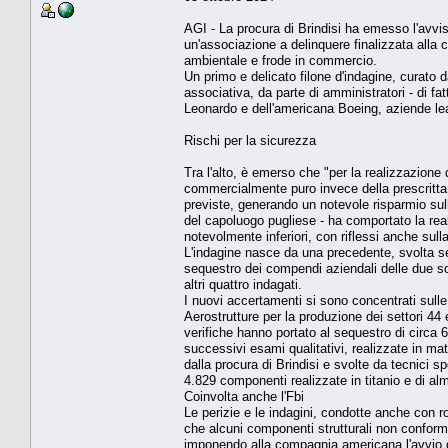
AGI - La procura di Brindisi ha emesso l'avviso
un'associazione a delinquere finalizzata alla 
ambientale e frode in commercio.
Un primo e delicato filone d'indagine, curato d
associativa, da parte di amministratori - di fat
Leonardo e dell'americana Boeing, aziende leade
Rischi per la sicurezza
Tra l'alto, è emerso che "per la realizzazione 
commercialmente puro invece della prescritta l
previste, generando un notevole risparmio sull'
del capoluogo pugliese - ha comportato la reali
notevolmente inferiori, con riflessi anche sull
L'indagine nasce da una precedente, svolta s
sequestro dei compendi aziendali delle due soci
altri quattro indagati.
I nuovi accertamenti si sono concentrati sulle
Aerostrutture per la produzione dei settori 4
verifiche hanno portato al sequestro di circa
successivi esami qualitativi, realizzate in ma
dalla procura di Brindisi e svolte da tecnici s
4.829 componenti realizzate in titanio e di a
Coinvolta anche l'Fbi
Le perizie e le indagini, condotte anche con r
che alcuni componenti strutturali non conformi
imponendo alla compagnia americana l'avvio di