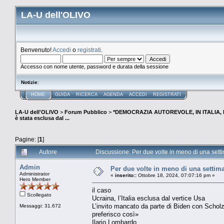
LA-U dell'OLIVO
Benvenuto!
Accedi
o
registrati
.
Accesso con nome utente, password e durata della sessione
Notizie
:
HOME
GUIDA
RICERCA
AGENDA
ACCEDI
REGISTRATI
LA-U dell'OLIVO
>
Forum Pubblico
>
*DEMOCRAZIA AUTOREVOLE, IN ITALIA,
è stata esclusa dal ...
Pagine: [
1
]
Autore
Discussione: Per due volte in meno di una setti
Admin
Per due volte in meno di una settima
Administrator
«
inserito::
Ottobre 18, 2024, 07:07:16 pm »
Hero Member
il caso
Scollegato
Ucraina, l’Italia esclusa dal vertice Usa
L’invito mancato da parte di Biden con Schol
Messaggi: 31.672
preferisco così»
Ilario Lombardo