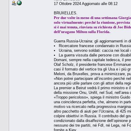
17 Ottobre 2024 Aggiornato alle 08:12
BRUXELLES.
Per due volte in meno di una settimana Giorgia 
solo virtualmente: perché la riunione, previst
si è mai tenuta, rinviata su richiesta di Joe Bid
dell’uragano Milton sulla Florida.
Guerra Russia-Ucraina: gli aggiornamenti in di
• Ricercatore francese condannato in Russi
• Ucraina, servono soldati: caccia nei locali 
• La guerra vissuta dalle persone con disabil
Domani, sempre nella capitale tedesca, il pres
Olaf Scholz, il presidente francese Emmanuel 
casi il formato del vertice tra gli Usa e i più g
Meloni, da Bruxelles, prova a minimizzare, p
«Non potrei partecipare all’incontro perché ne
ancora più utile parlare con gli attori della re
La premier a Beirut vedrà il primo ministro e i
della missione Onu, Unifil, nel Sud, nell’area 
«Troppo pericoloso», spiega il ministro Guido C
una coincidenza perfetta, che, almeno in part
motivo va ricercato nella progressiva marginal
altro pacchetto di aiuti per l’Ucraina, di 425 m
colpire obiettivi in Russia. Il contributo del 
condizionato dalla disaffezione dell’opinione
nessuno dei tre partiti, né FdI, né Lega, né Forz
fornite a Kiev.