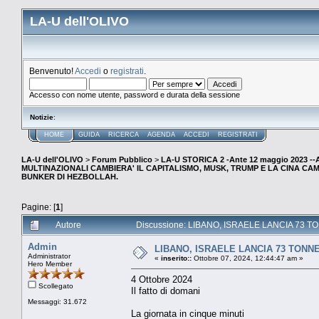
LA-U dell'OLIVO
Benvenuto!
Accedi
o
registrati
.
Accesso con nome utente, password e durata della sessione
Notizie
:
HOME
GUIDA
RICERCA
AGENDA
ACCEDI
REGISTRATI
LA-U dell'OLIVO
>
Forum Pubblico
>
LA-U STORICA 2 -Ante 12 maggio 2023 
MULTINAZIONALI CAMBIERA' IL CAPITALISMO, MUSK, TRUMP E LA CINA CA
BUNKER DI HEZBOLLAH.
Pagine: [
1
]
Autore
Discussione: LIBANO, ISRAELE LANCIA 73 T
Admin
LIBANO, ISRAELE LANCIA 73 TONN
Administrator
«
inserito::
Ottobre 07, 2024, 12:44:47 am »
Hero Member
4 Ottobre 2024
Scollegato
Il fatto di domani
Messaggi: 31.672
La giornata in cinque minuti