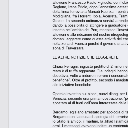
alluvione Francesco Paolo Figliuolo, con l’obi
Regione, Irene Priolo, dopo l’ennesima catastro
della linea ferroviaria Marradi-Faenza, i ponti
Modigliana, fra i torrenti Ibola, Acerreta, Tr
Grazie. La seconda ordinanza servirà a rende
dando la possibilità di attingere a graduatorie 
inserita nell’ambito del Pnrr, recepisce l’inves
alluvioni e alla riduzione del rischio idrogeol
domani leggerete come questa attività del comm
nella zona di Faenza perché il governo si attiv
zona di Traversara.
LE ALTRE NOTIZIE CHE LEGGERETE
Chiara Ferragni, ingiusto profitto di 2 milioni 
reato è di truffa aggravata. “Le indagini hanno
decettiva, volte a indurre in errore i consumato
benefiche”. Oltre al profitto, secondo i magist
alle iniziative benefiche.
Operaio investito sui binari, nuovi disagi per 
Venezia: secondo una prima ricostruzione, “pe
spostato al di fuori dell’area interessata dalle
Bergamo, egiziano arrestato per apologia di te
Bergamo con l’accusa di apologia del terrorism
lo Stato Islamico, il martirio, la Jihad Islam
armi. I messaggi avevano inoltre un contenuto 