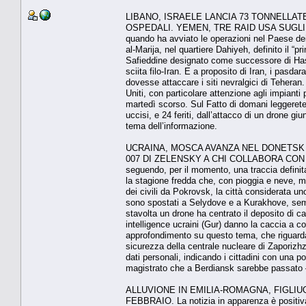
LIBANO, ISRAELE LANCIA 73 TONNELLAT
OSPEDALI. YEMEN, TRE RAID USA SUGLI HOUTHI.
quando ha avviato le operazioni nel Paese dei c
al-Marija, nel quartiere Dahiyeh, definito il “
Safieddine designato come successore di Hassan
sciita filo-Iran. E a proposito di Iran, i pasdar
dovesse attaccare i siti nevralgici di Teheran. 
Uniti, con particolare attenzione agli impianti pe
martedì scorso. Sul Fatto di domani leggerete l
uccisi, e 24 feriti, dall’attacco di un drone gi
tema dell’informazione.
UCRAINA, MOSCA AVANZA NEL DONETSK 
007 DI ZELENSKY A CHI COLLABORA CON IL NE
seguendo, per il momento, una traccia definit
la stagione fredda che, con pioggia e neve, me
dei civili da Pokrovsk, la città considerata un
sono spostati a Selydove e a Kurakhove, sempr
stavolta un drone ha centrato il deposito di car
intelligence ucraini (Gur) danno la caccia a c
approfondimento su questo tema, che riguarda i
sicurezza della centrale nucleare di Zaporizhzh
dati personali, indicando i cittadini con una p
magistrato che a Berdiansk sarebbe passato –
ALLUVIONE IN EMILIA-ROMAGNA, FIGLI
FEBBRAIO. La notizia in apparenza è positiva