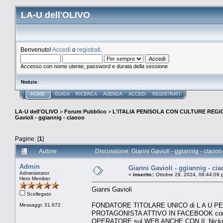
LA-U dell'OLIVO
Benvenuto!
Accedi
o
registrati
.
Accesso con nome utente, password e durata della sessione
Notizie
:
HOME
GUIDA
RICERCA
AGENDA
ACCEDI
REGISTRATI
LA-U dell'OLIVO
>
Forum Pubblico
>
L'ITALIA PENISOLA CON CULTURE REGIO
Gavioli - ggiannig - ciaooo
Pagine: [
1
]
Autore
Discussione: Gianni Gavioli - ggiannig - ciaooo
Admin
Gianni Gavioli - ggiannig - ci
Administrator
«
inserito::
Ottobre 29, 2024, 06:44:09 
Hero Member
Gianni Gavioli
Scollegato
FONDATORE TITOLARE UNICO di L A U 
Messaggi: 31.672
PROTAGONISTA ATTIVO IN FACEBOOK con l
OPERATORE sul WEB ANCHE CON IL Nick