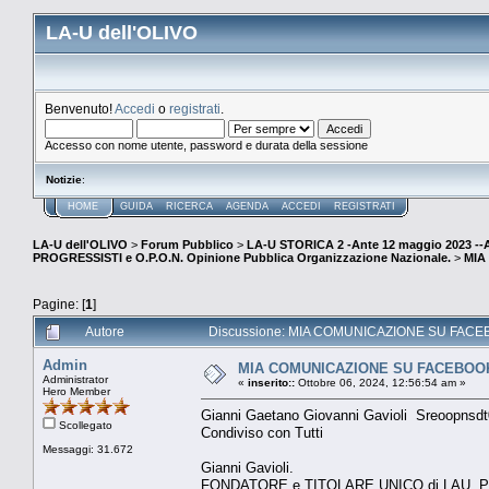
LA-U dell'OLIVO
Benvenuto!
Accedi
o
registrati
.
Accesso con nome utente, password e durata della sessione
Notizie
:
HOME
GUIDA
RICERCA
AGENDA
ACCEDI
REGISTRATI
LA-U dell'OLIVO
>
Forum Pubblico
>
LA-U STORICA 2 -Ante 12 maggio 2023 
PROGRESSISTI e O.P.O.N. Opinione Pubblica Organizzazione Nazionale.
>
MIA
Pagine: [
1
]
Autore
Discussione: MIA COMUNICAZIONE SU FACEBOOK
Admin
MIA COMUNICAZIONE SU FACEBOOK. S
Administrator
«
inserito::
Ottobre 06, 2024, 12:56:54 am »
Hero Member
Gianni Gaetano Giovanni Gavioli Sreoopnsd
Scollegato
Condiviso con Tutti
Messaggi: 31.672
Gianni Gavioli.
FONDATORE e TITOLARE UNICO di LAU,