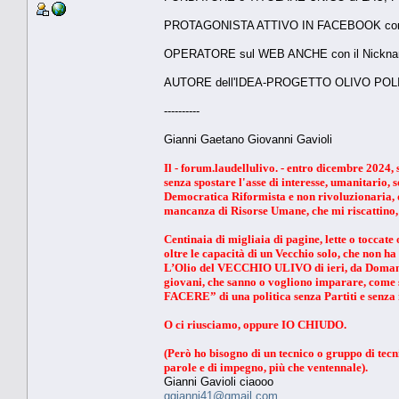
PROTAGONISTA ATTIVO IN FACEBOOK con l
OPERATORE sul WEB ANCHE con il Nickn
AUTORE dell'IDEA-PROGETTO OLIVO PO
----------
Gianni Gaetano Giovanni Gavioli
Il - forum.laudellulivo. - entro dicembre 2024, 
senza spostare l'asse di interesse, umanitario, s
Democratica Riformista e non rivoluzionaria, da
mancanza di Risorse Umane, che mi riscattino, 
Centinaia di migliaia di pagine, lette o toccat
oltre le capacità di un Vecchio solo, che non h
L’Olio del VECCHIO ULIVO di ieri, da Domani
giovani, che sanno o vogliono imparare, come 
FACERE” di una politica senza Partiti e senza
O ci riusciamo, oppure IO CHIUDO.
(Però ho bisogno di un tecnico o gruppo di tec
parole e di impegno, più che ventennale).
Gianni Gavioli ciaooo
ggianni41@gmail.com