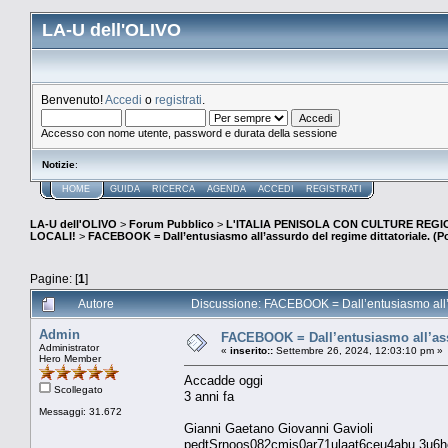
LA-U dell'OLIVO
Benvenuto!
Accedi
o
registrati
.
Accesso con nome utente, password e durata della sessione
Notizie
:
HOME
GUIDA
RICERCA
AGENDA
ACCEDI
REGISTRATI
LA-U dell'OLIVO
>
Forum Pubblico
>
L'ITALIA PENISOLA CON CULTURE REGIO
LOCALI!
>
FACEBOOK = Dall’entusiasmo all’assurdo del regime dittatoriale. (Po
Pagine: [
1
]
Autore
Discussione: FACEBOOK = Dall’entusiasmo all’as
Admin
FACEBOOK = Dall’entusiasmo all’assu
Administrator
«
inserito::
Settembre 26, 2024, 12:03:10 pm »
Hero Member
Accadde oggi
Scollegato
3 anni fa
Messaggi: 31.672
Gianni Gaetano Giovanni Gavioli
pedtSrnoos082cmis0ar71ulaat6ceu4abu 3u6