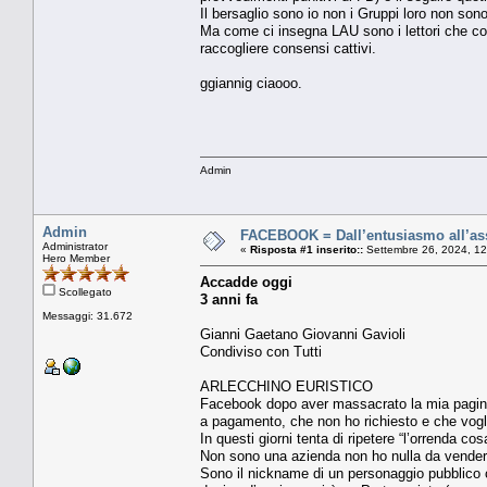
Il bersaglio sono io non i Gruppi loro non son
Ma come ci insegna LAU sono i lettori che con
raccogliere consensi cattivi.
ggiannig ciaooo.
Admin
Admin
FACEBOOK = Dall’entusiasmo all’assu
Administrator
«
Risposta #1 inserito::
Settembre 26, 2024, 12
Hero Member
Accadde oggi
Scollegato
3 anni fa
Messaggi: 31.672
Gianni Gaetano Giovanni Gavioli
Condiviso con Tutti
ARLECCHINO EURISTICO
Facebook dopo aver massacrato la mia pagina 
a pagamento, che non ho richiesto e che vogl
In questi giorni tenta di ripetere “l’orren
Non sono una azienda non ho nulla da vender
Sono il nickname di un personaggio pubblico 