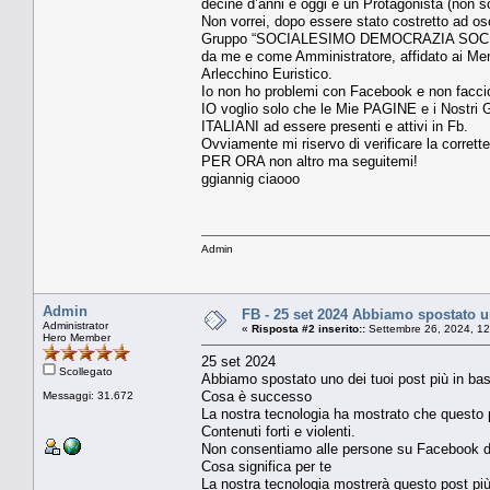
decine d’anni e oggi è un Protagonista (non
Non vorrei, dopo essere stato costretto ad os
Gruppo “SOCIALESIMO DEMOCRAZIA SOCIALIS
da me e come Amministratore, affidato ai Memb
Arlecchino Euristico.
Io non ho problemi con Facebook e non faccio po
IO voglio solo che le Mie PAGINE e i Nostri G
ITALIANI ad essere presenti e attivi in Fb.
Ovviamente mi riservo di verificare la corrett
PER ORA non altro ma seguitemi!
ggiannig ciaooo
Admin
Admin
FB - 25 set 2024 Abbiamo spostato un
Administrator
«
Risposta #2 inserito::
Settembre 26, 2024, 12
Hero Member
25 set 2024
Scollegato
Abbiamo spostato uno dei tuoi post più in ba
Cosa è successo
Messaggi: 31.672
La nostra tecnologia ha mostrato che questo po
Contenuti forti e violenti.
Non consentiamo alle persone su Facebook di 
Cosa significa per te
La nostra tecnologia mostrerà questo post più