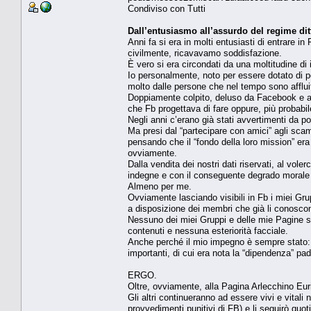
Condiviso con Tutti
Dall’entusiasmo all’assurdo del regime ditt
Anni fa si era in molti entusiasti di entrare in
civilmente, ricavavamo soddisfazione.
È vero si era circondati da una moltitudine di
Io personalmente, noto per essere dotato di p
molto dalle persone che nel tempo sono afflui
Doppiamente colpito, deluso da Facebook e am
che Fb progettava di fare oppure, più probabil
Negli anni c’erano già stati avvertimenti da
Ma presi dal “partecipare con amici” agli sca
pensando che il “fondo della loro mission” era
ovviamente.
Dalla vendita dei nostri dati riservati, al voler
indegne e con il conseguente degrado morale e 
Almeno per me.
Ovviamente lasciando visibili in Fb i miei
a disposizione dei membri che già li conoscono,
Nessuno dei miei Gruppi e delle mie Pagine 
contenuti e nessuna esteriorità facciale.
Anche perché il mio impegno è sempre stato: c
importanti, di cui era nota la “dipendenza” pad
ERGO.
Oltre, ovviamente, alla Pagina Arlecchino Euris
Gli altri continueranno ad essere vivi e vitali 
provvedimenti punitivi di FB) e li seguirò quo