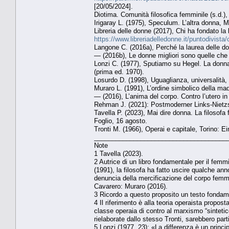
[20/05/2024].
Diotima. Comunità filosofica femminile (s.d.)
Irigaray L. (1975), Speculum. L’altra donna, M
Libreria delle donne (2017), Chi ha fondato la 
https://www.libreriadelledonne.it/puntodivista/c
Langone C. (2016a), Perché la laurea delle do
— (2016b), Le donne migliori sono quelle che
Lonzi C. (1977), Sputiamo su Hegel. La donna c
(prima ed. 1970).
Losurdo D. (1998), Uguaglianza, universalità, 
Muraro L. (1991), L’ordine simbolico della mad
— (2016), L’anima del corpo. Contro l’utero in 
Rehman J. (2021): Postmoderner Links-Nietz
Tavella P. (2023), Mai dire donna. La filosofa
Foglio, 16 agosto.
Tronti M. (1966), Operai e capitale, Torino: Ei
_____________________________________
Note
1 Tavella (2023).
2 Autrice di un libro fondamentale per il femm
(1991), la filosofa ha fatto uscire qualche anno
denuncia della mercificazione del corpo femmin
Cavarero: Muraro (2016).
3 Ricordo a questo proposito un testo fondam
4 Il riferimento è alla teoria operaista propost
classe operaia di contro al marxismo “sintetic
rielaborate dallo stesso Tronti, sarebbero parti
5 Lonzi (1977, 23): «La differenza è un princi