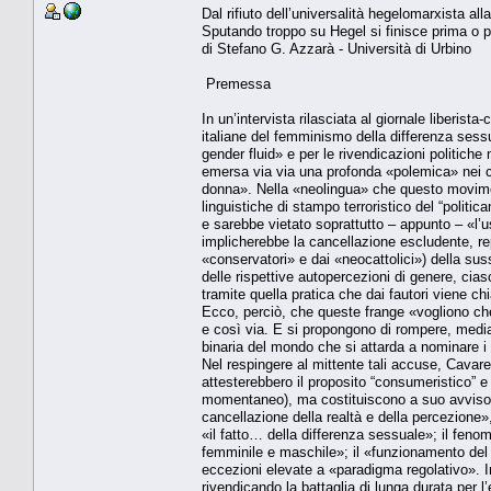
Dal rifiuto dell’universalità hegelomarxista a
Sputando troppo su Hegel si finisce prima o 
di Stefano G. Azzarà - Università di Urbino
Premessa
In un’intervista rilasciata al giornale liberist
italiane del femminismo della differenza sessu
gender fluid» e per le rivendicazioni politich
emersa via via una profonda «polemica» nei co
donna». Nella «neolingua» che questo movimen
linguistiche di stampo terroristico del “polit
e sarebbe vietato soprattutto – appunto – «l’
implicherebbe la cancellazione escludente, re
«conservatori» e dai «neocattolici») della suss
delle rispettive autopercezioni di genere, ciascun
tramite quella pratica che dai fautori viene chi
Ecco, perciò, che queste frange «vogliono che
e così via. E si propongono di rompere, median
binaria del mondo che si attarda a nominare 
Nel respingere al mittente tali accuse, Cavarer
attesterebbero il proposito “consumeristico” e “
momentaneo), ma costituiscono a suo avviso u
cancellazione della realtà e della percezione»
«il fatto… della differenza sessuale»; il fenom
femminile e maschile»; il «funzionamento del
eccezioni elevate a «paradigma regolativo». In
rivendicando la battaglia di lunga durata per