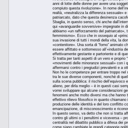
anni di lotte delle donne per avere una sogget
compiuto questa rivoluzione». In nome dell’in
realtà, «neutralizza la differenza sessuale» e 
patriarcato, dato che questa desinenza cacofo
Sbaglia, in questo senso, chi anche dall’int
qui «avanguardie sovversive» impegnate in dis
abbiamo «un rafforzamento del patriarcato», tra
femminismo». Ecco che in ossequio al «princip
sua invasione di tutti i mondi della vita, la d
«contenitore». Una sorta di “forno” animato c
essere affittato e sottomesso all’«industria d
effettivamente gestante e partoriente e di qu
Si tratta per tanti aspetti di un vero e propr
«movimenti delle minoranze sessuali» con i qu
affermarsi contro i pregiudizi prevalenti e a otte
Non ho le competenze per entrare troppo nel me
tra le sue diverse componenti, nonché di quelli
sulla scena pubblica: il rischio dell’equivoco
alieno, per dirla meglio – è in questi casi se
vorrei sviluppare qui alcune considerazioni g
fenomeni anche molto diversi ma che hanno tut
effettivo rilievo filosofico in quanto chiamano 
produzione delle identità e del loro conflitto 
emancipazione, di misconoscimento e ricono
In questo senso, va detto che non si tratta aff
contro gli ultimi o i penultimi e viceversa – p
centralità nel dibattito pubblico a difesa dei p
come siano cambiate le grandi categorie polit