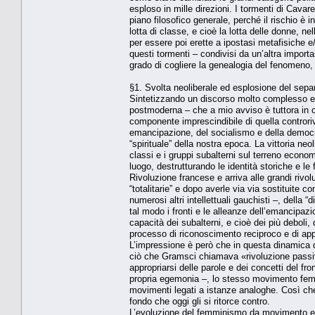
esploso in mille direzioni. I tormenti di Cavar
piano filosofico generale, perché il rischio è
lotta di classe, e cioè la lotta delle donne, n
per essere poi erette a ipostasi metafisiche e
questi tormenti – condivisi da un’altra impo
grado di cogliere la genealogia del fenomeno, 
§1. Svolta neoliberale ed esplosione del sepa
Sintetizzando un discorso molto complesso e d
postmoderna – che a mio avviso è tuttora in co
componente imprescindibile di quella controri
emancipazione, del socialismo e della democr
“spirituale” della nostra epoca. La vittoria neo
classi e i gruppi subalterni sul terreno econo
luogo, destrutturando le identità storiche e le
Rivoluzione francese e arriva alle grandi rivol
“totalitarie” e dopo averle via via sostituite
numerosi altri intellettuali gauchisti –, della “
tal modo i fronti e le alleanze dell’emancipa
capacità dei subalterni, e cioè dei più deboli,
processo di riconoscimento reciproco e di ap
L’impressione è però che in questa dinamica d
ciò che Gramsci chiamava «rivoluzione passiva
appropriarsi delle parole e dei concetti del fro
propria egemonia –, lo stesso movimento femmi
movimenti legati a istanze analoghe. Così che 
fondo che oggi gli si ritorce contro.
L’evoluzione del femminismo da movimento em