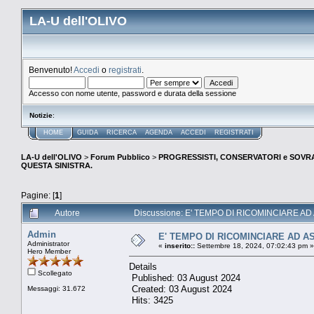
LA-U dell'OLIVO
Benvenuto!
Accedi
o
registrati
.
Accesso con nome utente, password e durata della sessione
Notizie
:
HOME
GUIDA
RICERCA
AGENDA
ACCEDI
REGISTRATI
LA-U dell'OLIVO
>
Forum Pubblico
>
PROGRESSISTI, CONSERVATORI e SOVRA
QUESTA SINISTRA.
Pagine: [
1
]
Autore
Discussione: E' TEMPO DI RICOMINCIARE AD 
Admin
E' TEMPO DI RICOMINCIARE AD A
Administrator
«
inserito::
Settembre 18, 2024, 07:02:43 pm »
Hero Member
Details
Scollegato
Published: 03 August 2024
Created: 03 August 2024
Messaggi: 31.672
Hits: 3425