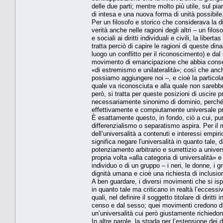
delle due parti; mentre molto più utile, sul pi
di intesa e una nuova forma di unità possibile
Per un filosofo e storico che considerava la d
verità anche nelle ragioni degli altri – un filo
e sociali ai diritti individuali e civili, la libe
tratta perciò di capire le ragioni di queste di
luogo un conflitto per il riconoscimento) e d
movimento di emancipazione che abbia consegu
«di estremismo e unilateralità»; così che anch
possiamo aggiungere noi –, e cioè la particolar
quale va riconosciuta e alla quale non sarebb
però, si tratta per queste posizioni di uscire 
necessariamente sinonimo di dominio, perché e
effettivamente e compiutamente universale pro
È esattamente questo, in fondo, ciò a cui, pu
differenzialismo o separatismo aspira. Per il 
dell’universalità a contenuti e interessi empir
significa negare l'universalità in quanto tale
potenziamento arbitrario e surrettizio a unive
propria volta «alla categoria di universalità» 
individuo o di un gruppo – i neri, le donne, 
dignità umana e cioè una richiesta di inclus
A ben guardare, i diversi movimenti che si isp
in quanto tale ma criticano in realtà l’eccessiv
quali, nel definire il soggetto titolare di dirit
censo e dal sesso; quei movimenti credono di ce
un’universalità cui però giustamente richiedon
In altre parole, la strada per l’estensione dei