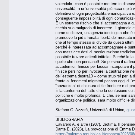
volendolo: «non è possibile mettere in discus
universalità, a un’universalità più ricca e più
definitiva di ogni progettualità emancipativa e
conseguente impossibilità di ogni comunicazi
È un estremo rischio che si accompagna a quel
rischia suo malgrado di incorrere. Il giornale 
come si diceva, un’agenzia ideologica che è a
promuove la più sfrenata libertà del mercato i
che al tempo stesso si divide da questi ultimi
perché è interessata ad accompagnare e puntel
con massicce dosi di rassicurazione tradizional
possibile trovare articoli intitolati Perché l
quelle che non pensano9. Se persino il raffinat
accademici, finisce per lasciar incorporare il 
finisce persino per invocare la castrazione n
dell’estrema destra10 – come stupirsi per la de
fronte ai fenomeni migratori parlano oggi di “e
“sovranista” di chiusura delle frontiere e di pr
È la conferma del fatto che la confusione cult
politiche è molto profonda. E che, se non sar
organizzazione politica, sarà molto difficile di
_____________________________________
Stefano G. Azzarà, Università di Urbino,
gius
_____________________________________
BIBLIOGRAFIA
Cavarero A. e altre (1987), Diotima. Il pensie
Dante E. (2023), La provocazione di Emma Dant
https://palermo.repubblica.it/cronaca/2023/