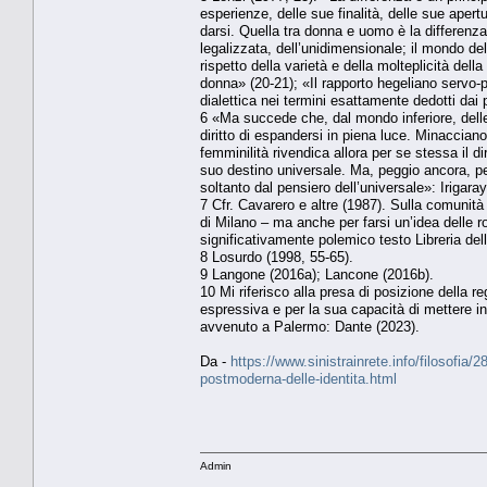
esperienze, delle sue finalità, delle sue aper
darsi. Quella tra donna e uomo è la differenz
legalizzata, dell’unidimensionale; il mondo del
rispetto della varietà e della molteplicità della
donna» (20-21); «Il rapporto hegeliano servo-
dialettica nei termini esattamente dedotti dai 
6 «Ma succede che, dal mondo inferiore, delle 
diritto di espandersi in piena luce. Minacciano
femminilità rivendica allora per se stessa il dir
suo destino universale. Ma, peggio ancora, per
soltanto dal pensiero dell’universale»: Irigara
7 Cfr. Cavarero e altre (1987). Sulla comunità 
di Milano – ma anche per farsi un’idea delle ro
significativamente polemico testo Libreria del
8 Losurdo (1998, 55-65).
9 Langone (2016a); Lancone (2016b).
10 Mi riferisco alla presa di posizione della r
espressiva e per la sua capacità di mettere in 
avvenuto a Palermo: Dante (2023).
Da -
https://www.sinistrainrete.info/filosofia/
postmoderna-delle-identita.html
Admin