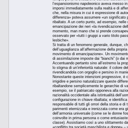
l’espansionismo napoleonico aveva messo in l
imporsi immediatamente sulla realtà e di affer
che, nella misura in cui è espressione di auto
differenza» poteva assumere «un significato 
ribaltato. A un certo punto, ad esempio, nell
emancipazione dei neri «la rivendicazione del
momento, man mano che si prende consapevole
osservato per «tutti i gruppi a vario titolo pa
lesbiche».
Si tratta di un fenomeno generale, dunque, c
dell’uguaglianza all’affermazione della propria
movimento di emancipazione». Un movimento, ci
di assimilazione imposte dai “bianchi” (o dai
Accentuando pertanto sino all’estremo la prop
lo stigma di un’inferiorità naturale: il colore
rivendicandola con orgoglio e persino in manier
Nonostante queste intenzioni progressive, è chi
irrigidire e persino naturalizzare queste dif
ribaltandone semplicemente le gerarchie di va
esempio, se il patriarcato opponeva alla razi
razionalità occidentale alla istintualità dell’
configurazione in chiave ribaltata; e identifi
responsabile di tutti gli orrori della storia e d
parimenti eternizzata e irenizzata come era g
dell’armonia universale (come se le donne fos
coinvolte in prima persona o come entusiaste s
classe). Assistiamo così a uno slittamento da
«conflitto tra società maschilista e donne» – u