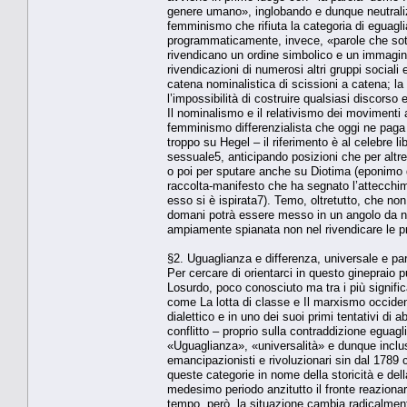
genere umano», inglobando e dunque neutralizz
femminismo che rifiuta la categoria di eguagli
programmaticamente, invece, «parole che sottol
rivendicano un ordine simbolico e un immagina
rivendicazioni di numerosi altri gruppi social
catena nominalistica di scissioni a catena; l
l’impossibilità di costruire qualsiasi discorso
Il nominalismo e il relativismo dei movimenti
femminismo differenzialista che oggi ne paga
troppo su Hegel – il riferimento è al celebre li
sessuale5, anticipando posizioni che per altre
o poi per sputare anche su Diotima (eponimo d
raccolta-manifesto che ha segnato l’attecchim
esso si è ispirata7). Temo, oltretutto, che no
domani potrà essere messo in un angolo da nuo
ampiamente spianata non nel rivendicare le pro
§2. Uguaglianza e differenza, universale e par
Per cercare di orientarci in questo ginepraio 
Losurdo, poco conosciuto ma tra i più signific
come La lotta di classe e Il marxismo occiden
dialettico e in uno dei suoi primi tentativi di
conflitto – proprio sulla contraddizione eguagl
«Uguaglianza», «universalità» e dunque inclus
emancipazionisti e rivoluzionari sin dal 1789
queste categorie in nome della storicità e della
medesimo periodo anzitutto il fronte reazionar
tempo, però, la situazione cambia radicalment