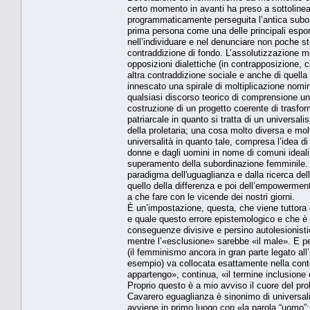
certo momento in avanti ha preso a sottolinea
programmaticamente perseguita l’antica subord
prima persona come una delle principali espone
nell’individuare e nel denunciare non poche str
contraddizione di fondo. L’assolutizzazione me
opposizioni dialettiche (in contrapposizione, c
altra contraddizione sociale e anche di quella t
innescato una spirale di moltiplicazione nomin
qualsiasi discorso teorico di comprensione unit
costruzione di un progetto coerente di trasf
patriarcale in quanto si tratta di un universa
della proletaria; una cosa molto diversa e molto
universalità in quanto tale, compresa l’idea d
donne e dagli uomini in nome di comuni ideali 
superamento della subordinazione femminile. Pr
paradigma dell'uguaglianza e dalla ricerca del
quello della differenza e poi dell’empowermen
a che fare con le vicende dei nostri giorni.
È un’impostazione, questa, che viene tuttora
e quale questo errore epistemologico e che è p
conseguenze divisive e persino autolesionisti
mentre l’«esclusione» sarebbe «il male». E per
(il femminismo ancora in gran parte legato a
esempio) va collocata esattamente nella contest
appartengo», continua, «il termine inclusione
Proprio questo è a mio avviso il cuore del pr
Cavarero eguaglianza è sinonimo di universali
avviene in primo luogo con «la parola “uomo”: