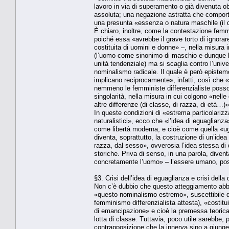
lavoro in via di superamento o già divenuta ob
assoluta; una negazione astratta che comporta
una presunta «essenza o natura maschile (il 
È chiaro, inoltre, come la contestazione femm
poiché essa «avrebbe il grave torto di ignorar
costituita di uomini e donne» –, nella misura i
(l’uomo come sinonimo di maschio e dunque l
unità tendenziale) ma si scaglia contro l’uni
nominalismo radicale. Il quale è però epistem
implicano reciprocamente», infatti, così che «
nemmeno le femministe differenzialiste posson
singolarità, nella misura in cui colgono «nell
altre differenze (di classe, di razza, di età…)»
In queste condizioni di «estrema particolarizz
naturalistici», ecco che «l’idea di eguaglianz
come libertà moderna, e cioè come quella «ugu
diventa, soprattutto, la costruzione di un’ide
razza, dal sesso», ovverosia l’idea stessa 
storiche. Priva di senso, in una parola, divent
concretamente l’uomo» – l’essere umano, pos
§3. Crisi dell’idea di eguaglianza e crisi del
Non c’è dubbio che questo atteggiamento abbia
«questo nominalismo estremo», suscettibile di m
femminismo differenzialista attesta), «costitui
di emancipazione» e cioè la premessa teorica 
lotta di classe. Tuttavia, poco utile sarebbe,
contrapposizione che la innerva sino a giunger