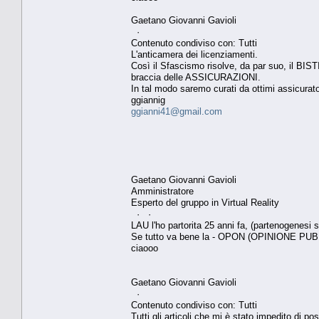
Gaetano Giovanni Gavioli
·
Contenuto condiviso con: Tutti
L'anticamera dei licenziamenti.
Così il Sfascismo risolve, da par suo, il BIST
braccia delle ASSICURAZIONI.
In tal modo saremo curati da ottimi assicurato
ggiannig
ggianni41@gmail.com
Gaetano Giovanni Gavioli
Amministratore
Esperto del gruppo in Virtual Reality
· ·
LAU l'ho partorita 25 anni fa, (partenogenesi s
Se tutto va bene la - OPON (OPINIONE PUB
ciaooo
Gaetano Giovanni Gavioli
·
Contenuto condiviso con: Tutti
Tutti gli articoli che mi è stato impedito di pos