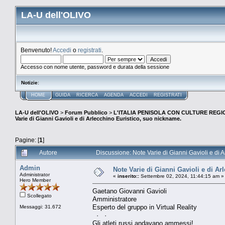
LA-U dell'OLIVO
Benvenuto!
Accedi
o
registrati
.
Accesso con nome utente, password e durata della sessione
Notizie
:
HOME
GUIDA
RICERCA
AGENDA
ACCEDI
REGISTRATI
LA-U dell'OLIVO
>
Forum Pubblico
>
L'ITALIA PENISOLA CON CULTURE REGIO
Varie di Gianni Gavioli e di Arlecchino Euristico, suo nickname.
Pagine: [
1
]
Autore
Discussione: Note Varie di Gianni Gavioli e di 
Admin
Note Varie di Gianni Gavioli e di A
Administrator
«
inserito::
Settembre 02, 2024, 11:44:15 am »
Hero Member
Gaetano Giovanni Gavioli
Scollegato
Amministratore
Esperto del gruppo in Virtual Reality
Messaggi: 31.672
· ·
Gli atleti russi andavano ammessi!