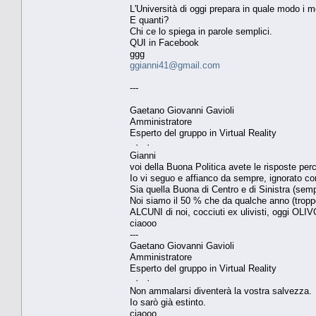
L'Università di oggi prepara in quale modo i m
E quanti?
Chi ce lo spiega in parole semplici.
QUI in Facebook
ggg
ggianni41@gmail.com
---
Gaetano Giovanni Gavioli
Amministratore
Esperto del gruppo in Virtual Reality
· ·
Gianni
voi della Buona Politica avete le risposte pe
Io vi seguo e affianco da sempre, ignorato com
Sia quella Buona di Centro e di Sinistra (se
Noi siamo il 50 % che da qualche anno (troppo
ALCUNI di noi, cocciuti ex ulivisti, oggi O
ciaooo
---
Gaetano Giovanni Gavioli
Amministratore
Esperto del gruppo in Virtual Reality
· ·
Non ammalarsi diventerà la vostra salvezza.
Io sarò già estinto.
ciaooo