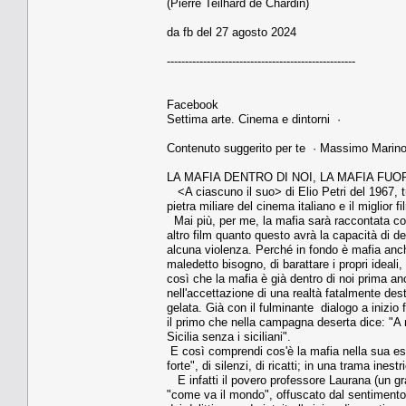
(Pierre Teilhard de Chardin)
da fb del 27 agosto 2024
----------------------------------------------------
Facebook
Settima arte. Cinema e dintorni ·
Contenuto suggerito per te · Massimo Marin
LA MAFIA DENTRO DI NOI, LA MAFIA FUOR
<A ciascuno il suo> di Elio Petri del 1967, t
pietra miliare del cinema italiano e il miglior 
Mai più, per me, la mafia sarà raccontata co
altro film quanto questo avrà la capacità di d
alcuna violenza. Perché in fondo è mafia anche
maledetto bisogno, di barattare i propri ideali,
così che la mafia è già dentro di noi prima anco
nell'accettazione di una realtà fatalmente des
gelata. Già con il fulminante dialogo a inizio 
il primo che nella campagna deserta dice: "A m
Sicilia senza i siciliani".
E così comprendi cos'è la mafia nella sua es
forte", di silenzi, di ricatti; in una trama inest
E infatti il povero professore Laurana (un g
"come va il mondo", offuscato dal sentimento