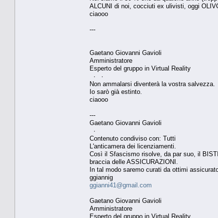
ALCUNI di noi, cocciuti ex ulivisti, oggi O
ciaooo
---
Gaetano Giovanni Gavioli
Amministratore
Esperto del gruppo in Virtual Reality
· ·
Non ammalarsi diventerà la vostra salvezza.
Io sarò già estinto.
ciaooo
---
Gaetano Giovanni Gavioli
·
Contenuto condiviso con: Tutti
L'anticamera dei licenziamenti.
Così il Sfascismo risolve, da par suo, il BIST
braccia delle ASSICURAZIONI.
In tal modo saremo curati da ottimi assicurato
ggiannig
ggianni41@gmail.com
Gaetano Giovanni Gavioli
Amministratore
Esperto del gruppo in Virtual Reality