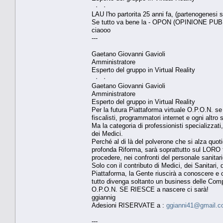
· ·
LAU l'ho partorita 25 anni fa, (partenogenesi s
Se tutto va bene la - OPON (OPINIONE PUB
ciaooo
---
Gaetano Giovanni Gavioli
Amministratore
Esperto del gruppo in Virtual Reality
· ·
Gaetano Giovanni Gavioli
Amministratore
Esperto del gruppo in Virtual Reality
Per la futura Piattaforma virtuale O.P.O.N. se
fiscalisti, programmatori internet e ogni altro s
Ma la categoria di professionisti specializza
dei Medici.
Perché al di là del polverone che si alza quo
profonda Riforma, sarà soprattutto sul LORO 
procedere, nei confronti del personale sanitari
Solo con il contributo di Medici, dei Sanitari, 
Piattaforma, la Gente riuscirà a conoscere e c
tutto divenga soltanto un business delle Com
O.P.O.N. SE RIESCE a nascere ci sarà!
ggiannig
Adesioni RISERVATE a :
ggianni41@gmail.
---