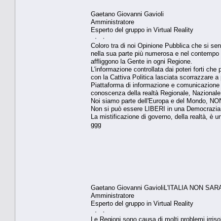
Gaetano Giovanni Gavioli
Amministratore
Esperto del gruppo in Virtual Reality
· ·
Coloro tra di noi Opinione Pubblica che si sen
nella sua parte più numerosa e nel contempo 
affliggono la Gente in ogni Regione.
L'informazione controllata dai poteri forti che
con la Cattiva Politica lasciata scorrazzare a
Piattaforma di informazione e comunicazione t
conoscenza della realtà Regionale, Nazionale 
Noi siamo parte dell'Europa e del Mondo, NON 
Non si può essere LIBERI in una Democrazia c
La mistificazione di governo, della realtà, è u
ggg
Gaetano Giovanni GavioliL'ITALIA NON S
Amministratore
Esperto del gruppo in Virtual Reality
· ·
Le Regioni sono causa di molti problemi irrisol