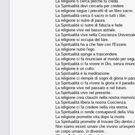
La religione ti cerca perché tu creda.
La Spiritualità devi cercarla per credere.
La religione segue i precetti di un libro sacro.
La Spiritualità cerca il sacro in tutti i libri.
La religione si nutre di paura.
La Spiritualità si nutre di fiducia e fede.
La religione vive nel basso astrale.
La Spiritualità vive nella Coscienza Universal
La religione si occupa del fare.
La Spiritualità ha a che fare con l'Essere.
La religione nutre l'ego.
La Spiritualità spinge a trascendere.
La religione ci fa rinunciare al mondo per segu
La Spiritualità ci fa vivere in Dio, senza rinunc
La religione è un culto.
La Spiritualità è la meditazione.
La religione ci riempie di sogni di gloria in par
La Spiritualità ci fa vivere la gloria e il paradi
La religione vive nel passato e nel futuro.
La Spiritualità vive nel presente.
La religione crea claustri nella nostra memori
La Spiritualità libera la nostra Coscienza.
La religione ci fa credere nella vita eterna.
La Spiritualità ci rende consapevoli della Vita
La religione promette vita dopo la morte.
La Spiritualità promette di trovare Dio dentro d
Non siamo esseri umani che vivono un'esperienz
un corpo umano, in divenire...