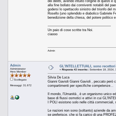
dei delitti, avendo intuito l'origine di questi e 
alla fine bollato dai conniventi notabili del pa
godersi lo spettacolo sinistro del trionfo del
Rosello (uno splendido e diabolico Gabriele Fe
benedizione della chiesa, del potere politico e 
-------------------------------------------------------------
Un paio di cose scritte tra Noi.
ciaooo
Admin
Admin
GL'INTELLETTUALI, sono recettori e
Administrator
«
Risposta #2 inserito::
Settembre 18, 2024, 
Hero Member
Silvia De Luca
Scollegato
Gianni Gavioli Gianni Gavioli , peccato però c
compartimenti per specifiche competenze...
Messaggi: 31.672
Il mondo, l'Umanità , è un organismo unico ed
base di flussi osmotici e attivi in cui GL'INT
I POLI esistono solo nelle città commerciali,
Le nazioni non sono (soltanto) aziende da ammi
se preferisce, che si fa carico di una PROFEZI