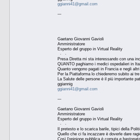
ggianni41@gmail.com
---
Gaetano Giovanni Gavioli
Amministratore
Esperto del gruppo in Virtual Reality
· ·
Presa Diretta mi sta interessando con una 
QUANTO paghiamo i medici ospedalieri in Ita
Quanto vengono pagati in Francia e negli altri
Per la Piattaforma lo chiederemo subito ai tre 
La Salute delle persone è il più importante pa
ggiannig
ggianni41@gmail.com
---
Gaetano Giovanni Gavioli
Amministratore
Esperto del gruppo in Virtual Reality
· ·
Il pretesto e lo scarica barile, tipici della Polit
Quello che ci fa incazzare è doverle dare ragi
Così l'opinione pubblica è cornuta e bastonat