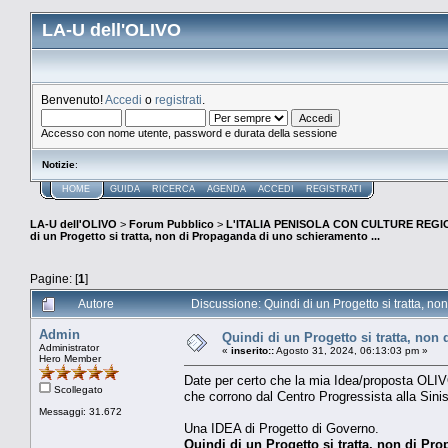
LA-U dell'OLIVO
Benvenuto!
Accedi
o
registrati
.
Accesso con nome utente, password e durata della sessione
Notizie
:
HOME
GUIDA
RICERCA
AGENDA
ACCEDI
REGISTRATI
LA-U dell'OLIVO
>
Forum Pubblico
>
L'ITALIA PENISOLA CON CULTURE REGIO
di un Progetto si tratta, non di Propaganda di uno schieramento ...
Pagine: [
1
]
Autore
Discussione: Quindi di un Progetto si tratta, n
Admin
Quindi di un Progetto si tratta, non
Administrator
«
inserito::
Agosto 31, 2024, 06:13:03 pm »
Hero Member
Date per certo che la mia Idea/proposta OLI
Scollegato
che corrono dal Centro Progressista alla Sinis
Messaggi: 31.672
Una IDEA di Progetto di Governo.
Quindi di un Progetto si tratta, non di P