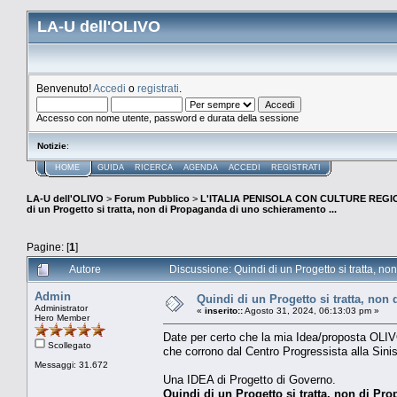
LA-U dell'OLIVO
Benvenuto!
Accedi
o
registrati
.
Accesso con nome utente, password e durata della sessione
Notizie
:
HOME
GUIDA
RICERCA
AGENDA
ACCEDI
REGISTRATI
LA-U dell'OLIVO
>
Forum Pubblico
>
L'ITALIA PENISOLA CON CULTURE REGIO
di un Progetto si tratta, non di Propaganda di uno schieramento ...
Pagine: [
1
]
Autore
Discussione: Quindi di un Progetto si tratta, n
Admin
Quindi di un Progetto si tratta, non
Administrator
«
inserito::
Agosto 31, 2024, 06:13:03 pm »
Hero Member
Date per certo che la mia Idea/proposta OLI
Scollegato
che corrono dal Centro Progressista alla Sinis
Messaggi: 31.672
Una IDEA di Progetto di Governo.
Quindi di un Progetto si tratta, non di P