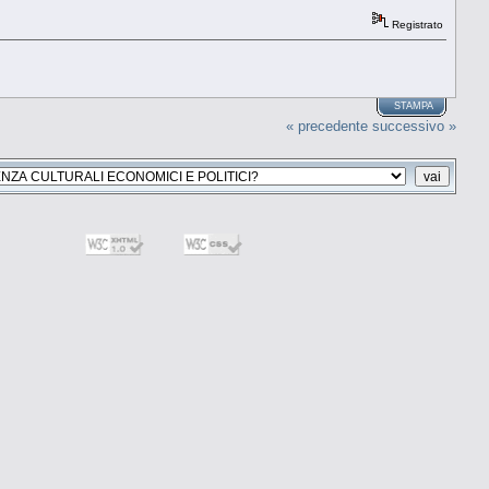
Registrato
STAMPA
« precedente
successivo »