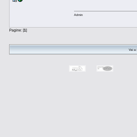
Admin
Pagine: [
1
]
Vai a: