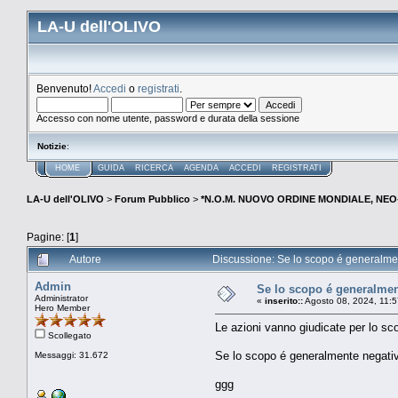
LA-U dell'OLIVO
Benvenuto!
Accedi
o
registrati
.
Accesso con nome utente, password e durata della sessione
Notizie
:
HOME
GUIDA
RICERCA
AGENDA
ACCEDI
REGISTRATI
LA-U dell'OLIVO
>
Forum Pubblico
>
*N.O.M. NUOVO ORDINE MONDIALE, NEO-
Pagine: [
1
]
Autore
Discussione: Se lo scopo é generalmen
Admin
Se lo scopo é generalmen
Administrator
«
inserito::
Agosto 08, 2024, 11:
Hero Member
Le azioni vanno giudicate per lo sco
Scollegato
Se lo scopo é generalmente negativo
Messaggi: 31.672
ggg