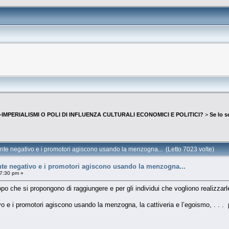
IMPERIALISMI O POLI DI INFLUENZA CULTURALI ECONOMICI E POLITICI?
>
Se lo 
te negativo e i promotori agiscono usando la menzogna... (Letto 7023 volte)
te negativo e i promotori agiscono usando la menzogna...
57:30 pm »
po che si propongono di raggiungere e per gli individui che vogliono realizzarl
 e i promotori agiscono usando la menzogna, la cattiveria e l’egoismo, . . . p