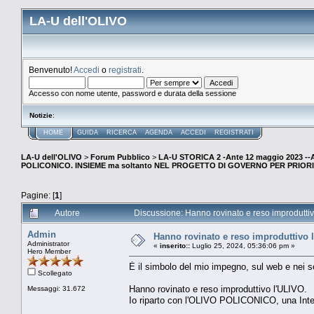
LA-U dell'OLIVO
Benvenuto!
Accedi
o
registrati
.
Accesso con nome utente, password e durata della sessione
Notizie
:
HOME
GUIDA
RICERCA
AGENDA
ACCEDI
REGISTRATI
LA-U dell'OLIVO
>
Forum Pubblico
>
LA-U STORICA 2 -Ante 12 maggio 2023 
POLICONICO. INSIEME ma soltanto NEL PROGETTO DI GOVERNO PER PRIORI
Pagine: [
1
]
Autore
Discussione: Hanno rovinato e reso improduttiv
Admin
Hanno rovinato e reso improduttivo 
Administrator
«
inserito::
Luglio 25, 2024, 05:36:06 pm »
Hero Member
È il simbolo del mio impegno, sul web e nei so
Scollegato
Hanno rovinato e reso improduttivo l'ULIVO.
Messaggi: 31.672
Io riparto con l'OLIVO POLICONICO, una Intesa 