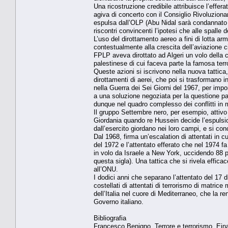
Una ricostruzione credibile attribuisce l’effer
agiva di concerto con il Consiglio Rivoluzionar
espulsa dall’OLP (Abu Nidal sarà condannato
riscontri convincenti l’ipotesi che alle spalle d
L’uso del dirottamento aereo a fini di lotta ar
contestualmente alla crescita dell’aviazione ci
FPLP aveva dirottato ad Algeri un volo della
palestinese di cui faceva parte la famosa ter
Queste azioni si iscrivono nella nuova tattica,
dirottamenti di aerei, che poi si trasformano in
nella Guerra dei Sei Giorni del 1967, per impo
a una soluzione negoziata per la questione pale
dunque nel quadro complesso dei conflitti in 
Il gruppo Settembre nero, per esempio, attivo t
Giordania quando re Hussein decide l’espulsio
dall’esercito giordano nei loro campi, e si concl
Dal 1968, firma un’escalation di attentati in cu
del 1972 e l’attentato efferato che nel 1974
in volo da Israele a New York, uccidendo 88 p
questa sigla). Una tattica che si rivela effica
all’ONU.
I dodici anni che separano l’attentato del 17
costellati di attentati di terrorismo di matric
dell’Italia nel cuore di Mediterraneo, che la r
Governo italiano.
Bibliografia
Francesco Benigno, Terrore e terrorismo, Ein