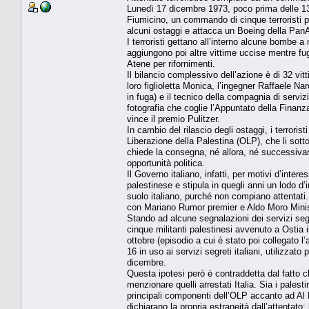
Lunedì 17 dicembre 1973, poco prima delle 13, 
Fiumicino, un commando di cinque terroristi 
alcuni ostaggi e attacca un Boeing della PanAm
I terroristi gettano all’interno alcune bombe 
aggiungono poi altre vittime uccise mentre fu
Atene per rifornimenti.
Il bilancio complessivo dell’azione è di 32 vit
loro figlioletta Monica, l’ingegner Raffaele Na
in fuga) e il tecnico della compagnia di servi
fotografia che coglie l’Appuntato della Finanza
vince il premio Pulitzer.
In cambio del rilascio degli ostaggi, i terrori
Liberazione della Palestina (OLP), che li sotto
chiede la consegna, né allora, né successivam
opportunità politica.
Il Governo italiano, infatti, per motivi d’inte
palestinese e stipula in quegli anni un lodo d’i
suolo italiano, purché non compiano attentati
con Mariano Rumor premier e Aldo Moro Ministr
Stando ad alcune segnalazioni dei servizi segre
cinque militanti palestinesi avvenuto a Ostia i
ottobre (episodio a cui è stato poi collegato 
16 in uso ai servizi segreti italiani, utilizzato
dicembre.
Questa ipotesi però è contraddetta dal fatto ch
menzionare quelli arrestati Italia. Sia i palest
principali componenti dell’OLP accanto ad Al 
dichiarano la propria estraneità dall’attentato;