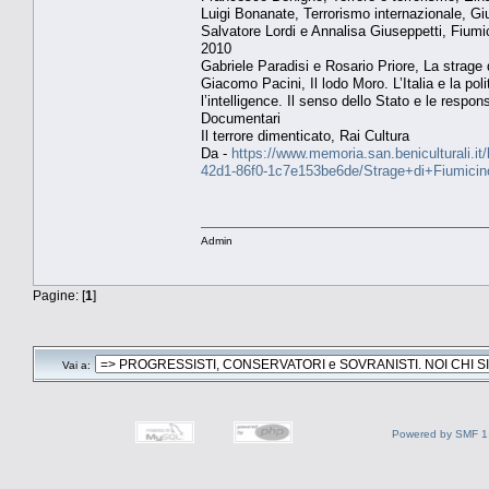
Luigi Bonanate, Terrorismo internazionale, Gi
Salvatore Lordi e Annalisa Giuseppetti, Fium
2010
Gabriele Paradisi e Rosario Priore, La strag
Giacomo Pacini, Il lodo Moro. L’Italia e la pol
l’intelligence. Il senso dello Stato e le respo
Documentari
Il terrore dimenticato, Rai Cultura
Da -
https://www.memoria.san.beniculturali.i
42d1-86f0-1c7e153be6de/Strage+di+Fiumi
Admin
Pagine: [
1
]
Vai a:
Powered by SMF 1