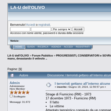
LA-U dell'OLIVO
Benvenuto!
Accedi
o
registrati
.
Accesso con nome utente, password e durata della sessione
Notizie
:
HOME
GUIDA
RICERCA
AGENDA
ACCEDI
REGISTRATI
LA-U dell'OLIVO
>
Forum Pubblico
>
PROGRESSISTI, CONSERVATORI e SOVRA
mano, devastando il velivolo ..
Pagine: [
1
]
Autore
Discussione: I terroristi gettano all’interno al
Admin
I terroristi gettano all’interno alcu
Administrator
«
inserito::
Giugno 19, 2024, 11:56:57 pm »
Hero Member
Strage di Fiumicino (RM) - 1973
Scollegato
17 dicembre 1973 - Fiumicino (RM)
• Il fatto
Messaggi: 31.672
• Le vittime
Attentato terroristico compiuto da un comman