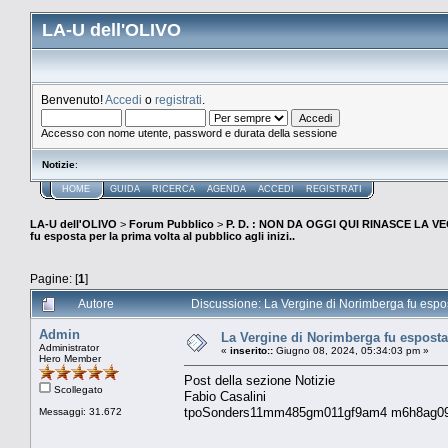
LA-U dell'OLIVO
Benvenuto!
Accedi
o
registrati
.
Accesso con nome utente, password e durata della sessione
Notizie
:
HOME
GUIDA
RICERCA
AGENDA
ACCEDI
REGISTRATI
LA-U dell'OLIVO
>
Forum Pubblico
>
P. D. : NON DA OGGI QUI RINASCE LA 
fu esposta per la prima volta al pubblico agli inizi..
Pagine: [
1
]
Autore
Discussione: La Vergine di Norimberga fu esposta
Admin
La Vergine di Norimberga fu esposta p
Administrator
«
inserito::
Giugno 08, 2024, 05:34:03 pm »
Hero Member
Post della sezione Notizie
Scollegato
Fabio Casalini
tpoSonders11mm485gm011gf9am4 m6h8ag093
Messaggi: 31.672