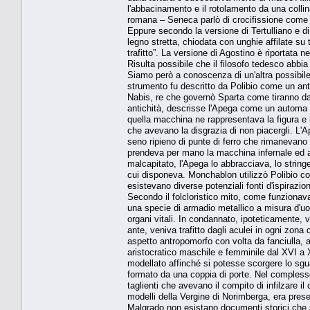
l'abbacinamento e il rotolamento da una collina
romana – Seneca parlò di crocifissione come m
Eppure secondo la versione di Tertulliano e di
legno stretta, chiodata con unghie affilate su
trafitto”. La versione di Agostino è riportata ne
Risulta possibile che il filosofo tedesco abbi
Siamo però a conoscenza di un'altra possibile 
strumento fu descritto da Polibio come un anti
Nabis, re che governò Sparta come tiranno da
antichità, descrisse l'Apega come un automa i
quella macchina ne rappresentava la figura e 
che avevano la disgrazia di non piacergli. L'
seno ripieno di punte di ferro che rimanevan
prendeva per mano la macchina infernale ed a
malcapitato, l'Apega lo abbracciava, lo stringe
cui disponeva. Monchablon utilizzò Polibio co
esistevano diverse potenziali fonti d'ispirazion
Secondo il folcloristico mito, come funzionav
una specie di armadio metallico a misura d'uo
organi vitali. In condannato, ipoteticamente, 
ante, veniva trafitto dagli aculei in ogni zona
aspetto antropomorfo con volta da fanciulla, a
aristocratico maschile e femminile dal XVI a X
modellato affinché si potesse scorgere lo sgu
formato da una coppia di porte. Nel compless
taglienti che avevano il compito di infilzare i
modelli della Vergine di Norimberga, era prese
Malgrado non esistano documenti storici che sia