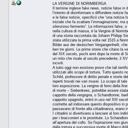
LA VERGINE DI NORIMBERGA
Il termine inglese fake news, notizie false in i
l’intento di disinformare o diffondere notizie 
e le false notizie, specificò che “una notizia f
iniziale che fa scattare l’immaginazione; ma
silenzioso fermento”. Le informazioni false, 
nella cultura di massa, è la Vergine di Norim
di una storia raccontata da Johann Philipp Si
stata utilizzata la prima volta nel 1515 a Nor
Bilder aus der deutschen Vergangenheilt, che na
ben tre giorni. Le prime storie che citano la ve
del XIX secolo, pochi anni dopo la morte di Si
un mito che risale al secolo precedente, il XVI
incivili.
A tutto oggi non esistono prove che tali terrif
utilizzati allo scopo di tortura. Tutto quest
Schild, professore di diritto penale e storie de
reperti trovati nei vari musei. Lo scopo di ta
loro esposizione. La vergine di ferro della fin
di morte – Siebenkees, potrebbe essere stata 
cappotto della vergogna, o Schandtonne, baril
cappotto spagnolo, entrò in uso nel XIII secolo
costrette ad indossare questo dispositivo in p
passavano di fronte alla cittadinanza, erano ins
I cittadini si divertivano a lanciare al loro 
per i bracconieri e le prostitute. Lo Schandtonn
all’apertura del collo. Se l'ispirazione non giu
dalla tortura e successiva morte di Marco Atili