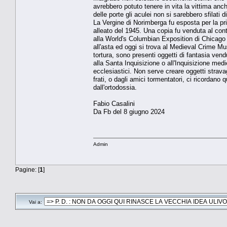
avrebbero potuto tenere in vita la vittima anch
delle porte gli aculei non si sarebbero sfilati
La Vergine di Norimberga fu esposta per la pr
alleato del 1945. Una copia fu venduta al cont
alla World's Columbian Exposition di Chicago 
all'asta ed oggi si trova al Medieval Crime M
tortura, sono presenti oggetti di fantasia vendu
alla Santa Inquisizione o all'Inquisizione med
ecclesiastici. Non serve creare oggetti stravagan
frati, o dagli amici tormentatori, ci ricordano
dall'ortodossia.
Fabio Casalini
Da Fb del 8 giugno 2024
Admin
Pagine: [
1
]
Vai a: