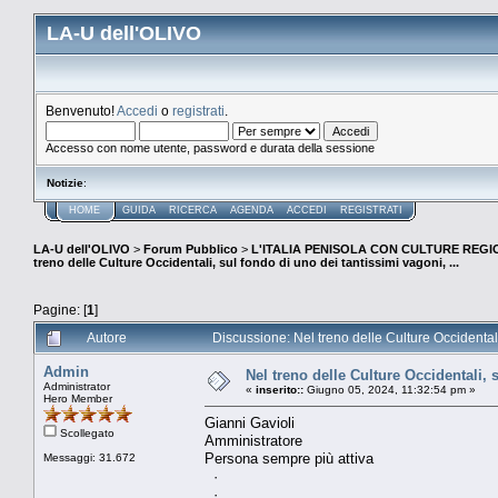
LA-U dell'OLIVO
Benvenuto!
Accedi
o
registrati
.
Accesso con nome utente, password e durata della sessione
Notizie
:
HOME
GUIDA
RICERCA
AGENDA
ACCEDI
REGISTRATI
LA-U dell'OLIVO
>
Forum Pubblico
>
L'ITALIA PENISOLA CON CULTURE REGIO
treno delle Culture Occidentali, sul fondo di uno dei tantissimi vagoni, ...
Pagine: [
1
]
Autore
Discussione: Nel treno delle Culture Occidentali,
Admin
Nel treno delle Culture Occidentali, 
Administrator
«
inserito::
Giugno 05, 2024, 11:32:54 pm »
Hero Member
Gianni Gavioli
Scollegato
Amministratore
Persona sempre più attiva
Messaggi: 31.672
·
·