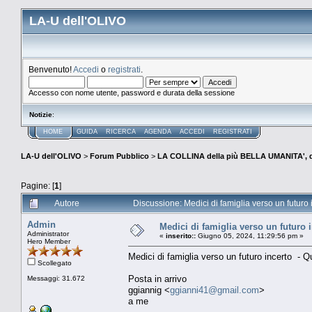
LA-U dell'OLIVO
Benvenuto!
Accedi
o
registrati
.
Accesso con nome utente, password e durata della sessione
Notizie
:
HOME
GUIDA
RICERCA
AGENDA
ACCEDI
REGISTRATI
LA-U dell'OLIVO
>
Forum Pubblico
>
LA COLLINA della più BELLA UMANITA', 
Pagine: [
1
]
Autore
Discussione: Medici di famiglia verso un futuro 
Admin
Medici di famiglia verso un futuro 
Administrator
«
inserito::
Giugno 05, 2024, 11:29:56 pm »
Hero Member
Medici di famiglia verso un futuro incerto - Q
Scollegato
Posta in arrivo
Messaggi: 31.672
ggiannig <
ggianni41@gmail.com
>
a me