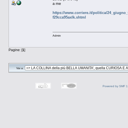
a me
https://www.corriere.it/politica/24_giugno
f29cca95axlk.shtml
Admin
Pagine: [
1
]
Vai a:
Powered by SMF 1