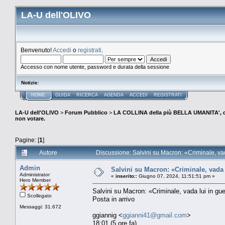
LA-U dell'OLIVO
Benvenuto!
Accedi
o
registrati
.
Accesso con nome utente, password e durata della sessione
Notizie
:
HOME
GUIDA
RICERCA
AGENDA
ACCEDI
REGISTRATI
LA-U dell'OLIVO
>
Forum Pubblico
>
LA COLLINA della più BELLA UMANITA', 
non votare.
Pagine: [
1
]
Autore
Discussione: Salvini su Macron: «Criminale, vad
Admin
Salvini su Macron: «Criminale, vada 
Administrator
«
inserito::
Giugno 07, 2024, 11:51:51 pm »
Hero Member
Salvini su Macron: «Criminale, vada lui in gu
Scollegato
Posta in arrivo
Messaggi: 31.672
ggiannig <
ggianni41@gmail.com
>
18:01 (5 ore fa)