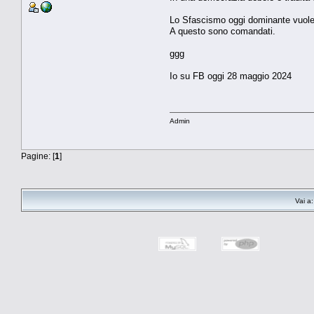
Lo Sfascismo oggi dominante vuole d
A questo sono comandati.
ggg
Io su FB oggi 28 maggio 2024
Admin
Pagine: [
1
]
Vai a: