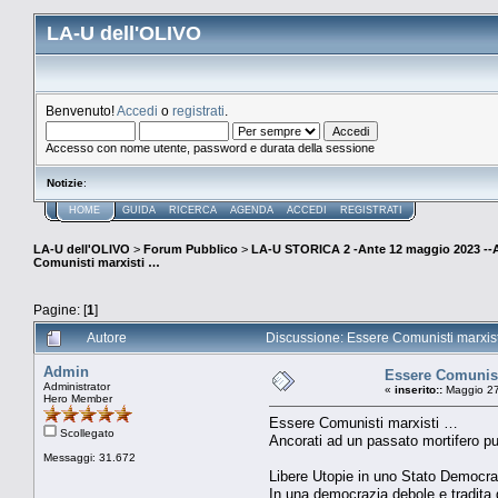
LA-U dell'OLIVO
Benvenuto!
Accedi
o
registrati
.
Accesso con nome utente, password e durata della sessione
Notizie
:
HOME
GUIDA
RICERCA
AGENDA
ACCEDI
REGISTRATI
LA-U dell'OLIVO
>
Forum Pubblico
>
LA-U STORICA 2 -Ante 12 maggio 2023 
Comunisti marxisti …
Pagine: [
1
]
Autore
Discussione: Essere Comunisti marxist
Admin
Essere Comunist
Administrator
«
inserito::
Maggio 27
Hero Member
Essere Comunisti marxisti …
Scollegato
Ancorati ad un passato mortifero p
Messaggi: 31.672
Libere Utopie in uno Stato Democrat
In una democrazia debole e tradita 