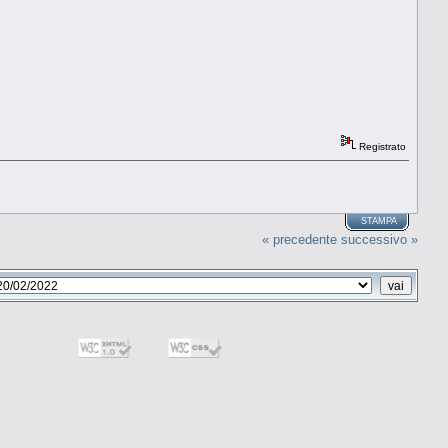
Registrato
STAMPA
« precedente
successivo »