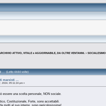
--ARCHIVIO ATTIVO, VITALE e AGGIORNABILE, DA OLTRE VENTANNI.
>
SOCIALESIMO P
i … (Letto 4444 volte)
i marxisti …
, 2024, 05:11:24 pm »
uò essere una scelta personale, NON sociale.
ico, Costituzionale, Forte, sono accettabili.
da molti al suo interno, sono pericolosissime!