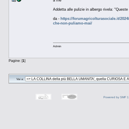
a me
Addetta alle pulizie in albergo rivela: "Quest
da -
https://forumagricolturasociale.it/2024/
che-non-puliamo-mai/
Admin
Pagine: [
1
]
Vai a:
Powered by SMF 1