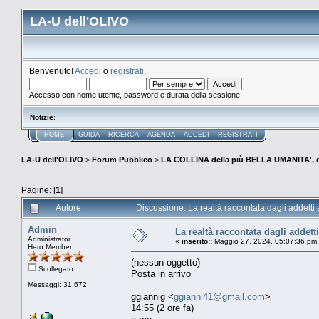
LA-U dell'OLIVO
Benvenuto!
Accedi
o
registrati
.
Accesso con nome utente, password e durata della sessione
Notizie
:
HOME
GUIDA
RICERCA
AGENDA
ACCEDI
REGISTRATI
LA-U dell'OLIVO
>
Forum Pubblico
>
LA COLLINA della più BELLA UMANITA', 
Pagine: [
1
]
Autore
Discussione: La realtà raccontata dagli addetti a
Admin
La realtà raccontata dagli addetti
Administrator
«
inserito::
Maggio 27, 2024, 05:07:36 pm
Hero Member
(nessun oggetto)
Scollegato
Posta in arrivo
Messaggi: 31.672
ggiannig <
ggianni41@gmail.com
>
14:55 (2 ore fa)