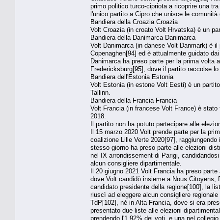
primo politico turco-cipriota a ricoprire una tr
l'unico partito a Cipro che unisce le comunità g
Bandiera della Croazia Croazia
Volt Croazia (in croato Volt Hrvatska) è un part
Bandiera della Danimarca Danimarca
Volt Danimarca (in danese Volt Danmark) è il pa
Copenaghen[94] ed è attualmente guidato dai 
Danimarca ha preso parte per la prima volta al
Fredericksburg[95], dove il partito raccolse 
Bandiera dell'Estonia Estonia
Volt Estonia (in estone Volt Eesti) è un partito
Tallinn.
Bandiera della Francia Francia
Volt Francia (in francese Volt France) è stato
2018.
Il partito non ha potuto partecipare alle elez
Il 15 marzo 2020 Volt prende parte per la prima 
coalizione Lille Verte 2020[97], raggiungendo
stesso giorno ha preso parte alle elezioni dist
nel IX arrondissement di Parigi, candidandosi pe
alcun consigliere dipartimentale.
Il 20 giugno 2021 Volt Francia ha preso parte 
dove Volt candidò insieme a Nous Citoyens, PA
candidato presidente della regione[100], la li
riuscì ad eleggere alcun consigliere regional
TdP[102], né in Alta Francia, dove si era pres
presentato due liste alle elezioni dipartimenta
prendendo l'1,92% dei voti, e una nel colleg