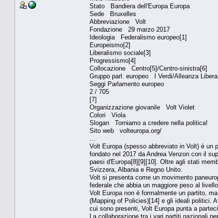
Stato Bandiera dell'Europa Europa
Sede Bruxelles
Abbreviazione Volt
Fondazione 29 marzo 2017
Ideologia Federalismo europeo[1]
Europeismo[2]
Liberalismo sociale[3]
Progressismo[4]
Collocazione Centro[5]/Centro-sinistra[6]
Gruppo parl. europeo I Verdi/Alleanza Liber
Seggi Parlamento europeo
2 / 705
[7]
Organizzazione giovanile Volt Violet
Colori Viola
Slogan Torniamo a credere nella politica!
Sito web volteuropa.org/
…
Volt Europa (spesso abbreviato in Volt) è un p
fondato nel 2017 da Andrea Venzon con il su
paesi d'Europa[8][9][10]. Oltre agli stati memb
Svizzera, Albania e Regno Unito.
Volt si presenta come un movimento paneurope
federale che abbia un maggiore peso al livello
Volt Europa non è formalmente un partito, ma si 
(Mapping of Policies)[14] e gli ideali politici. 
cui sono presenti, Volt Europa punta a partecipa
La collaborazione tra i vari partiti nazionali p