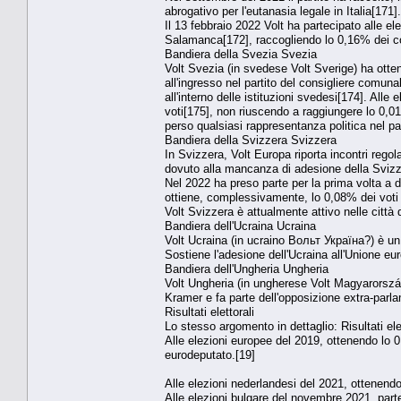
abrogativo per l'eutanasia legale in Italia[171].
Il 13 febbraio 2022 Volt ha partecipato alle ele
Salamanca[172], raccogliendo lo 0,16% dei c
Bandiera della Svezia Svezia
Volt Svezia (in svedese Volt Sverige) ha otte
all'ingresso nel partito del consigliere comun
all'interno delle istituzioni svedesi[174]. Alle
voti[175], non riuscendo a raggiungere lo 0,0
perso qualsiasi rappresentanza politica nel p
Bandiera della Svizzera Svizzera
In Svizzera, Volt Europa riporta incontri regol
dovuto alla mancanza di adesione della Svizz
Nel 2022 ha preso parte per la prima volta a del
ottiene, complessivamente, lo 0,08% dei voti 
Volt Svizzera è attualmente attivo nelle città
Bandiera dell'Ucraina Ucraina
Volt Ucraina (in ucraino Вольт Україна?) è un 
Sostiene l'adesione dell'Ucraina all'Unione eu
Bandiera dell'Ungheria Ungheria
Volt Ungheria (in ungherese Volt Magyarország)
Kramer e fa parte dell'opposizione extra-parl
Risultati elettorali
Lo stesso argomento in dettaglio: Risultati elet
Alle elezioni europee del 2019, ottenendo lo
eurodeputato.[19]
Alle elezioni nederlandesi del 2021, ottenendo
Alle elezioni bulgare del novembre 2021, part