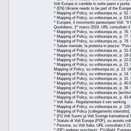
Volt Europa si candida in sette paesi e punta
^ (EN) Ukraine needs to be part of the Europ
^ Mapping of Policy, su volteuropa.es, p. 52. 
^ Mapping of Policy, su volteuropa.es, p. 53-5
^ Europee, il movimento paneuropeo Volt: "Il f
Quotidiano, 1º marzo 2019. URL consultato il
^ Mapping of Policy, su volteuropa.es, p. 76. 
^ Mapping of Policy, su volteuropa.es, p. 77. 
^ Mapping of Policy, su volteuropa.es, p. 78. 
^ Salute mentale, la protesta in piazza: "Psic
^ Mapping of Policy, su volteuropa.es, p. 31-3
^ Mapping of Policy, su volteuropa.es, p. 18-1
^ Mapping of Policy, su volteuropa.es, p. 22-2
^ Mapping of Policy, su volteuropa.es, p. 23. 
Mapping of Policy, su volteuropa.es, p. 13. UR
^ Mapping of Policy, su volteuropa.es, p. 14. 
^ Mapping of Policy, su volteuropa.es, p. 15. 
^ Mapping of Policy, su volteuropa.es, p. 45-5
^ Mapping of Policy, su volteuropa.es, p. 39. 
^ Mapping of Policy, su volteuropa.es (archivia
^ Mapping of Policy, su volteuropa.es, p. 43-4
^ Volt Italia - Regolamentare il sex working.
^ Mapping of Policy, su volteuropa.es, p. 120.
^ Mapping of Policy [collegamento interrotto],
^ (FI) Volt Suomi ja Volt Sverige kannattavat 
^ Statuto di Volt Europa (PDF), su assets.volt
^ Persone, su Volt Italia. URL consultato il 
^ (DE) andreas.puschautz, EU-Wahl: Europas er