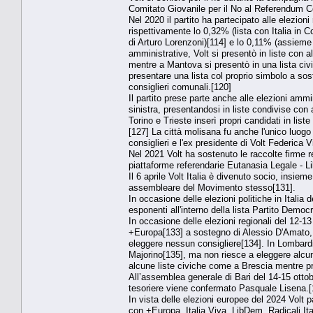
Comitato Giovanile per il No al Referendum Co
Nel 2020 il partito ha partecipato alle elezion
rispettivamente lo 0,32% (lista con Italia in
di Arturo Lorenzoni)[114] e lo 0,11% (assieme a
amministrative, Volt si presentò in liste con al
mentre a Mantova si presentò in una lista civ
presentare una lista col proprio simbolo a s
consiglieri comunali.[120]
Il partito prese parte anche alle elezioni ammi
sinistra, presentandosi in liste condivise con 
Torino e Trieste inserì propri candidati in list
[127] La città molisana fu anche l'unico luogo
consiglieri e l'ex presidente di Volt Federica
Nel 2021 Volt ha sostenuto le raccolte firme r
piattaforme referendarie Eutanasia Legale - Lib
Il 6 aprile Volt Italia è divenuto socio, insi
assembleare del Movimento stesso[131].
In occasione delle elezioni politiche in Italia 
esponenti all'interno della lista Partito Democ
In occasione delle elezioni regionali del 12-13
+Europa[133] a sostegno di Alessio D'Amato, 
eleggere nessun consigliere[134]. In Lombardia
Majorino[135], ma non riesce a eleggere alcun
alcune liste civiche come a Brescia mentre pr
All’assemblea generale di Bari del 14-15 otto
tesoriere viene confermato Pasquale Lisena.[
In vista delle elezioni europee del 2024 Volt p
con +Europa, Italia Viva, LibDem, Radicali Ital