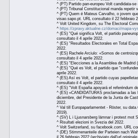
^ (PT) Partido pan-europeu Volt candidata-se e
^ (PT) Tribunal Constitucional manda repetir 
^ (PT) Quem é Mateus Carvalho, o jovem que “
visao.sapo.pt. URL consultato il 22 febbraio 
^ Volt United Kingdom, su The Electoral Com
^
https://zpravy.aktualne.cz/domaci/mapa-v
^ (ES) "Qué significa Volt, el partido paneu
consultato il 4 aprile 2022.
^ (ES) "Resultados Electorales en Total Espa
2022.
^ (ES) Rachele Arciulo: «Somos de centroizq
consultato il 4 aprile 2022.
^ (ES) "Elecciones a la Asamblea de Madrid (1
^ (ES) "Qué es Volt, el partido que "confunde
aprile 2022.
^ (ES) Así es Volt, el partido cuyas papellet
consultato il 4 aprile 2022.
^ (ES) "Volt España apoyará el referéndum de 
^ (ES) «CANDIDATURAS proclamadas a las Ele
diciembre, del Presidente de la Junta de Casti
2022.
^ Val till Europaparlamentet - Röster, su data.
2019).
^ (SV) L i Ljusnarsberg lämnar i protest mot
^ Risultati elezioni in Svezia del 2022.
^ Volt Switzerland, su facebook.com. URL con
^ (DE) Stimmenanteile der Parteien nach Wah
il 26 febbraio 2022 (archiviato dall'url originale