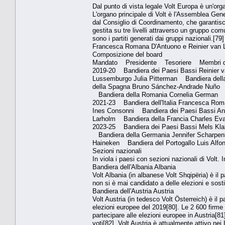
Dal punto di vista legale Volt Europa è un'or
L'organo principale di Volt è l'Assemblea Gene
dal Consiglio di Coordinamento, che garantisc
gestita su tre livelli attraverso un gruppo comu
sono i partiti generati dai gruppi nazionali.[79]
Francesca Romana D'Antuono e Reinier van Lan
Composizione del board
Mandato Presidente Tesoriere Membri del
2019-20 Bandiera dei Paesi Bassi Reinier 
Lussemburgo Julia Pitterman Bandiera dell
della Spagna Bruno Sánchez-Andrade Nuño Ba
Bandiera della Romania Cornelia German
2021-23 Bandiera dell'Italia Francesca Rom
Ines Consonni Bandiera dei Paesi Bassi A
Larholm Bandiera della Francia Charles Evai
2023-25 Bandiera dei Paesi Bassi Mels Kla
Bandiera della Germania Jennifer Scharpe
Haineken Bandiera del Portogallo Luis Alfo
Sezioni nazionali
In viola i paesi con sezioni nazionali di Volt. 
Bandiera dell'Albania Albania
Volt Albania (in albanese Volt Shqipëria) è il pa
non si è mai candidato a delle elezioni e sosti
Bandiera dell'Austria Austria
Volt Austria (in tedesco Volt Österreich) è il pa
elezioni europee del 2019[80]. Le 2 600 firme
partecipare alle elezioni europee in Austria[81]
voti[82]. Volt Austria è attualmente attivo nei 