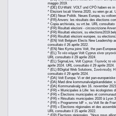
maggio 2019.
^ (DE) EU-Wahl: VOLT und CPÖ haben es in Ös
^ Elezioni locali Vienna 2020, su wien.gv.at.
^ (DE) Neue Politik. Neues Europa, su voltoe
^ (FR) Anvers: les résultats des élections c
^ Copia archiviata, su vrt.be. URL consultato 
^ (FR) Risultati elezioni - circoscrizione An
^ (FR) Risultati elezioni, su elections2019.b
^ (FR) Risultati elezioni europee, su electio
^ (EN) Volt Belgium Elects New Leadership a
consultato il 26 aprile 2022.
^ (EN) Neo Kyma joins Volt, the pan-Europea
^ (EL) Το νέο κόμμα Volt Cyprus είναι γεγο
URL consultato il 29 aprile 2024.
^ (EL) SigmaLive, Volt Cyprus: Γεγονός το 
aprile 2024. URL consultato il 29 aprile 2024.
^ (EL) BDigital Web Solutions, Συνέντευξη: 
consultato il 29 aprile 2024.
^ (DA) Volt Europa: Vi er det pan-europæiske 
^ (DA) Mød dine kommunalvalgskandidater, s
^ (DA) Kommunalvalg den 16. november 2021
^ (FR) « Municipales à Lille: les écologistes 
^ (FR) « Élections municipales et communautai
^ (FR) « Résultats municipales 2020 à Lyon 3
^ (FR) « Programme IdF », su Volt Ile de France
^ (FR) « Élections régionales et des assemblé
URL consultato il 15 aprile 2022.
^ (FR) Elections régionales. "Nous nous allio