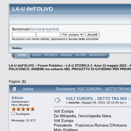
LA-U dell'OLIVO
Benvenuto!
Accedi
o
registrati
.
Accesso con nome utente, password e durata della sessione
Notizie
:
HOME
GUIDA
RICERCA
AGENDA
ACCEDI
REGISTRATI
LA-U dell'OLIVO
>
Forum Pubblico
>
LA-U STORICA 2 -Ante 12 maggio 2023 
POLICONICO. INSIEME ma soltanto NEL PROGETTO DI GOVERNO PER PRIORI
Pagine: [
1
]
Autore
Discussione: VOLT EUROPA. - DETTO TRA NOI : 
Admin
VOLT EUROPA. - DETTO TRA NOI : da
Administrator
«
inserito::
Maggio 08, 2024, 02:15:45 pm »
Hero Member
Volt Europa
Scollegato
Da Wikipedia, l'enciclopedia libera.
Volt Europa
Messaggi: 31.672
Presidente Francesca Romana D'Antuono
Mels Klabbers