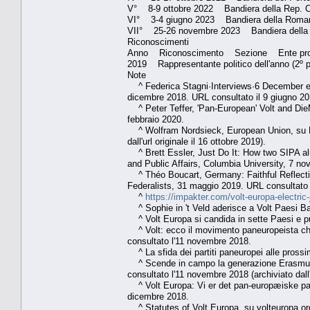
V° 8-9 ottobre 2022 Bandiera della Rep.
VI° 3-4 giugno 2023 Bandiera della Rom
VII° 25-26 novembre 2023 Bandiera della 
Riconoscimenti
Anno Riconoscimento Sezione Ente promo
2019 Rappresentante politico dell'anno (2
Note
^ Federica Stagni·Interviews·6 December e 
dicembre 2018. URL consultato il 9 giugno 20
^ Peter Teffer, 'Pan-European' Volt and Di
febbraio 2020.
^ Wolfram Nordsieck, European Union, su Par
dall'url originale il 16 ottobre 2019).
^ Brett Essler, Just Do It: How two SIPA al
and Public Affairs, Columbia University, 7 no
^ Théo Boucart, Germany: Faithful Reflecti
Federalists, 31 maggio 2019. URL consultato i
^
https://impakter.com/volt-europa-electric
^ Sophie in 't Veld aderisce a Volt Paesi 
^ Volt Europa si candida in sette Paesi e pu
^ Volt: ecco il movimento paneuropeista che 
consultato l'11 novembre 2018.
^ La sfida dei partiti paneuropei alle prossime
^ Scende in campo la generazione Erasmus. 
consultato l'11 novembre 2018 (archiviato dall'u
^ Volt Europa: Vi er det pan-europæiske part
dicembre 2018.
^ Statutes of Volt Europa, su volteuropa.org. U