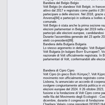
Bandiera del Belgio Belgio
Volt Belgio (in olandese Volt België, in france
attivo dal 2017 e registrato come partito il 28
partecipare a delle elezioni. Nel 2018, grazie 
Anversa[84] e partecipò in solitaria a Ixelles 
comunale.
Volt Belgio è stata anche la prima sezione naz
elezioni parlamentari in Belgio del 2019 nella
partecipò alle elezioni europee, candidandosi 
Durante l'assemblea generale del 23 aprile 20
eletti co-presidenti[89].
Bandiera della Bulgaria Bulgaria
Lo stesso argomento in dettaglio: Volt Bulgari
Volt Bulgaria (in bulgaro Волт България?, Vol
nazionale di Volt ufficialmente registrata. In 
parlamentari di Volt, confermandoli alle elezio
Bandiera di Cipro Cipro
Volt Cipro (in greco Βολτ Κύπρος?, Volt Kýpros;
movimento non ufficialmente registrato come pa
Lisbona, fu annunciato un accordo di coopera
svolgere congiuntamente attività politica in vis
elezioni europee del 2024. Il 26 ottobre 202
fusione e la fondazione di Volt Cipro come pa
nelle fila del Movimento degli Ecologisti - Co
dicembre, durante il congresso di fondazione di
Charilaos Velaris come presidenti.[91][92] Hulu