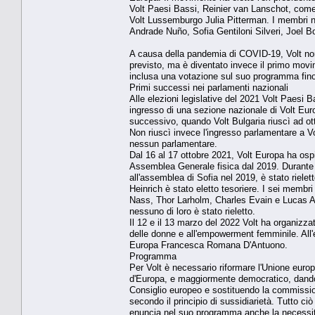
Volt Paesi Bassi, Reinier van Lanschot, come c
Volt Lussemburgo Julia Pitterman. I membri no
Andrade Nuño, Sofia Gentiloni Silveri, Joel 
A causa della pandemia di COVID-19, Volt no
previsto, ma è diventato invece il primo mov
inclusa una votazione sul suo programma fino
Primi successi nei parlamenti nazionali
Alle elezioni legislative del 2021 Volt Paesi 
ingresso di una sezione nazionale di Volt Eu
successivo, quando Volt Bulgaria riuscì ad ot
Non riuscì invece l'ingresso parlamentare a Vo
nessun parlamentare.
Dal 16 al 17 ottobre 2021, Volt Europa ha osp
Assemblea Generale fisica dal 2019. Durante 
all'assemblea di Sofia nel 2019, è stato rie
Heinrich è stato eletto tesoriere. I sei membr
Nass, Thor Larholm, Charles Evain e Lucas Amo
nessuno di loro è stato rieletto.
Il 12 e il 13 marzo del 2022 Volt ha organizzat
delle donne e all'empowerment femminile. All'e
Europa Francesca Romana D'Antuono.
Programma
Per Volt è necessario riformare l'Unione europ
d'Europa, e maggiormente democratico, dando p
Consiglio europeo e sostituendo la commissi
secondo il principio di sussidiarietà. Tutto ciò
enuncia nel suo programma anche la necessità 