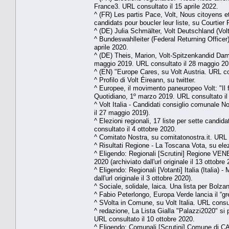
France3. URL consultato il 15 aprile 2022.
^ (FR) Les partis Pace, Volt, Nous citoyens e
candidats pour boucler leur liste, su Courtier 
^ (DE) Julia Schmälter, Volt Deutschland (Vol
^ Bundeswahlleiter (Federal Returning Officer
aprile 2020.
^ (DE) Theis, Marion, Volt-Spitzenkandid D
maggio 2019. URL consultato il 28 maggio 2019 
^ (EN) "Europe Cares, su Volt Austria. URL con
^ Profilo di Volt Éireann, su twitter.
^ Europee, il movimento paneuropeo Volt: "Il f
Quotidiano, 1º marzo 2019. URL consultato il 
^ Volt Italia - Candidati consiglio comunale Nov
il 27 maggio 2019).
^ Elezioni regionali, 17 liste per sette candid
consultato il 4 ottobre 2020.
^ Comitato Nostra, su comitatonostra.it. URL 
^ Risultati Regione - La Toscana Vota, su ele
^ Eligendo: Regionali [Scrutini] Regione VENET
2020 (archiviato dall'url originale il 13 ottobre
^ Eligendo: Regionali [Votanti] Italia (Italia) 
dall'url originale il 3 ottobre 2020).
^ Sociale, solidale, laica. Una lista per Bolz
^ Fabio Peterlongo, Europa Verde lancia il “gr
^ SVolta in Comune, su Volt Italia. URL consul
^ redazione, La Lista Gialla "Palazzi2020" s
URL consultato il 10 ottobre 2020.
^ Eligendo: Comunali [Scrutini] Comune di CAS