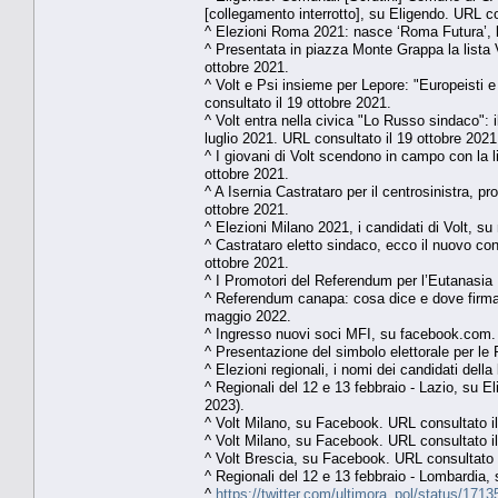
[collegamento interrotto], su Eligendo. URL co
^ Elezioni Roma 2021: nasce ‘Roma Futura’, la
^ Presentata in piazza Monte Grappa la lista 
ottobre 2021.
^ Volt e Psi insieme per Lepore: "Europeisti 
consultato il 19 ottobre 2021.
^ Volt entra nella civica "Lo Russo sindaco": 
luglio 2021. URL consultato il 19 ottobre 2021
^ I giovani di Volt scendono in campo con la l
ottobre 2021.
^ A Isernia Castrataro per il centrosinistra, p
ottobre 2021.
^ Elezioni Milano 2021, i candidati di Volt, s
^ Castrataro eletto sindaco, ecco il nuovo co
ottobre 2021.
^ I Promotori del Referendum per l’Eutanasia 
^ Referendum canapa: cosa dice e dove firmare
maggio 2022.
^ Ingresso nuovi soci MFI, su facebook.com.
^ Presentazione del simbolo elettorale per le
^ Elezioni regionali, i nomi dei candidati del
^ Regionali del 12 e 13 febbraio - Lazio, su Eli
2023).
^ Volt Milano, su Facebook. URL consultato il
^ Volt Milano, su Facebook. URL consultato il
^ Volt Brescia, su Facebook. URL consultato i
^ Regionali del 12 e 13 febbraio - Lombardia,
^
https://twitter.com/ultimora_pol/status/17