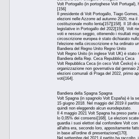
Volt Portogallo (in portoghese Volt Portugal), 
[156]
Il presidente di Volt Portogallo, Tiago Gomes, a
elezioni nelle Azzorre ad autunno 2020, ma il
costituzionale molto lenta[157][158]. Il 18 di
legislative in Portogallo del 2022[159]. Volt r
voti e nessun seggio, ottenendo i risultati mig
circoscrizione europea è stato dichiarato nullo
l'elezione nella circoscrizione e ha ordinato u
Bandiera del Regno Unito Regno Unito
Volt Regno Unito (in inglese Volt UK) è stato
Bandiera della Rep. Ceca Repubblica Ceca
Volt Repubblica Ceca (in ceco Volt Česko) è u
organizzazione non governativa dal gennaio 20
elezioni comunali di Praga del 2022, primo app
voti[164].
Bandiera della Spagna Spagna
Volt Spagna (in spagnolo Volt España) è la sez
15 giugno 2018. Nel maggio del 2019 il partito
quindi non eleggendo alcun eurodeputato.
Il 4 maggio 2021 Volt Spagna ha preso parte al
lo 0,05% dei consensi[168]. Le elezioni scate
guardia i suoi elettori dal confondere Volt con 
all'altra era, secondo loro, appositamente fatt
in base all'ordine di presentazione[170].
Nel settembre del 2021 il partito ha raccolto, i