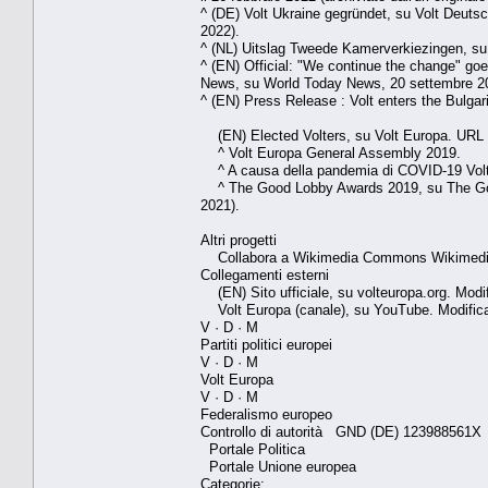
^ (DE) Volt Ukraine gegründet, su Volt Deutsch
2022).
^ (NL) Uitslag Tweede Kamerverkiezingen, su v
^ (EN) Official: "We continue the change" goe
News, su World Today News, 20 settembre 202
^ (EN) Press Release : Volt enters the Bulgar
(EN) Elected Volters, su Volt Europa. URL co
^ Volt Europa General Assembly 2019.
^ A causa della pandemia di COVID-19 Volt 
^ The Good Lobby Awards 2019, su The Good Lo
2021).
Altri progetti
Collabora a Wikimedia Commons Wikimedia C
Collegamenti esterni
(EN) Sito ufficiale, su volteuropa.org. Modi
Volt Europa (canale), su YouTube. Modifica
V · D · M
Partiti politici europei
V · D · M
Volt Europa
V · D · M
Federalismo europeo
Controllo di autorità GND (DE) 123988561X
Portale Politica
Portale Unione europea
Categorie: