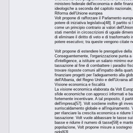
ministero federale dell'economia e delle finan
ideologiche a seconda del capitolo nazionale, 
Riforma dell'Unione europea
Volt propone di rafforzare il Parlamento europe
potere di iniziativa legislativa[48]. Il partit
come un principio contrario ai valori dell'Uni
stati membri in circoscrizioni di uguale dime
di eliminare il diritto di veto e di trasformar
potere esecutivo; tra queste vengono citate n
Volt propone di estendere le prerogative della 
Conseguentemente, l'organizzazione punta a ot
d'intelligence, a istituire un salario minimo 
tassazione al fine di combattere i paradisi fis
trovare risposte comuni all'impatto della quar
finanziare progetti per l'adeguamento alla glob
dell'Albania, del Regno Unito e dell'Ucraina al
Visione economica e fiscalità
La visione economica elaborata da Volt Europa 
sfide economiche con approcci informati e basa
fortemente incentivare. A tal proposito, il par
dell'impresa[57]. Volt sostiene inoltre gli inv
surriscaldamento globale e all'inquinamento. Vi
per rilanciare la crescita economica e ridurr
tassazione: Volt vuole abbassare le tasse sui d
basse e ridurre il numero di tasse[59] e mant
popolazione, Volt propone misure a sostegno de
nido[63].