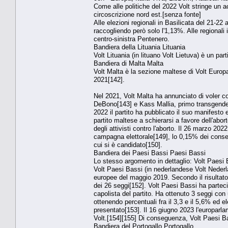
Come alle politiche del 2022 Volt stringe un a
circoscrizione nord est.[senza fonte]
Alle elezioni regionali in Basilicata del 21-22
raccogliendo però solo l'1,13%. Alle regiona
centro-sinistra Pentenero.
Bandiera della Lituania Lituania
Volt Lituania (in lituano Volt Lietuva) è un parti
Bandiera di Malta Malta
Volt Malta è la sezione maltese di Volt Europa 
2021[142].
Nel 2021, Volt Malta ha annunciato di voler co
DeBono[143] e Kass Mallia, primo transgender a 
2022 il partito ha pubblicato il suo manifesto 
partito maltese a schierarsi a favore dell'abor
degli attivisti contro l'aborto. Il 26 marzo 20
campagna elettorale[149], lo 0,15% dei consensi
cui si è candidato[150].
Bandiera dei Paesi Bassi Paesi Bassi
Lo stesso argomento in dettaglio: Volt Paesi 
Volt Paesi Bassi (in nederlandese Volt Nederla
europee del maggio 2019. Secondo il risultato 
dei 26 seggi[152]. Volt Paesi Bassi ha partec
capolista del partito. Ha ottenuto 3 seggi con
ottenendo percentuali fra il 3,3 e il 5,6% ed 
presentato[153]. Il 16 giugno 2023 l'europarla
Volt.[154][155] Di conseguenza, Volt Paesi Ba
Bandiera del Portogallo Portogallo