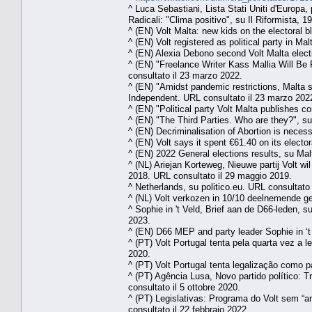
^ Luca Sebastiani, Lista Stati Uniti d'Europa
Radicali: "Clima positivo", su Il Riformista, 
^ (EN) Volt Malta: new kids on the electoral 
^ (EN) Volt registered as political party in M
^ (EN) Alexia Debono second Volt Malta elect
^ (EN) "Freelance Writer Kass Mallia Will B
consultato il 23 marzo 2022.
^ (EN) "Amidst pandemic restrictions, Malta s
Independent. URL consultato il 23 marzo 202
^ (EN) "Political party Volt Malta publishes 
^ (EN) "The Third Parties. Who are they?", s
^ (EN) Decriminalisation of Abortion is neces
^ (EN) Volt says it spent €61.40 on its elect
^ (EN) 2022 General elections results, su Ma
^ (NL) Ariejan Korteweg, Nieuwe partij Volt w
2018. URL consultato il 29 maggio 2019.
^ Netherlands, su politico.eu. URL consultato
^ (NL) Volt verkozen in 10/10 deelnemende g
^ Sophie in 't Veld, Brief aan de D66-leden, 
2023.
^ (EN) D66 MEP and party leader Sophie in ‘t 
^ (PT) Volt Portugal tenta pela quarta vez a l
2020.
^ (PT) Volt Portugal tenta legalização como pa
^ (PT) Agência Lusa, Novo partido político: T
consultato il 5 ottobre 2020.
^ (PT) Legislativas: Programa do Volt sem “a
consultato il 22 febbraio 2022.