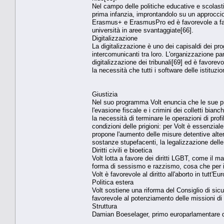
Nel campo delle politiche educative e scolast
prima infanzia, improntandolo su un approccio 
Erasmus+ e ErasmusPro ed è favorevole a facil
università in aree svantaggiate[66].
Digitalizzazione
La digitalizzazione è uno dei capisaldi dei pr
intercomunicanti tra loro. L'organizzazione pan
digitalizzazione dei tribunali[69] ed è favore
la necessità che tutti i software delle istituz
Giustizia
Nel suo programma Volt enuncia che le sue pr
l'evasione fiscale e i crimini dei colletti bia
la necessità di terminare le operazioni di pro
condizioni delle prigioni: per Volt è essenzial
propone l'aumento delle misure detentive alter
sostanze stupefacenti, la legalizzazione delle
Diritti civili e bioetica
Volt lotta a favore dei diritti LGBT, come il m
forma di sessismo e razzismo, cosa che per il
Volt è favorevole al diritto all'aborto in tutt
Politica estera
Volt sostiene una riforma del Consiglio di sicur
favorevole al potenziamento delle missioni di
Struttura
Damian Boeselager, primo europarlamentare d