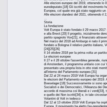
Alle elezioni europee del 2019, ottenendo lo
eurodeputato.[18] Gli iscritti del movimento h
Europea, col quale era già stato raggiunto un
Alle elezioni olandesi del 2021, ottenendo il 
…
Storia
La fondazione
Volt Europa è stato fondato il 29 marzo 2017:
e alla Brexit.[20] Il progetto, inizialmente 
partito spagnolo Vox[21], è finanziato attrav
Nel marzo del 2018 ad Amburgo è nato il primo 
fondato a Bologna il relativo partito italiano, 
[24][25][26]
Il 14 ottobre 2018 per la prima volta un partito 
Le elezioni europee
Il 27 e il 28 ottobre l'assemblea generale, ri
di Amsterdam, il programma unitario con cui Vo
presentato una propria lista in otto stati mem
all'interno del Parlamento europeo.[31]
Dal 22 al 24 marzo 2019 Volt Europa ha organ
le elezioni del Parlamento europeo del 2019. 
Boeselager.[18] Successivamente si sono aperte 
Socialisti e dei Democratici, l'Alleanza dei D
accordo di massima coi liberali e i verdi[33], tr
e quello dei Non iscritti[34] e, in tale circos
Volantini di Volt in tedesco
Dal 12 al 13 ottobre 2019 Volt Europa ha ospi
Europa. Il movimento ha eletto l'ex-presidente