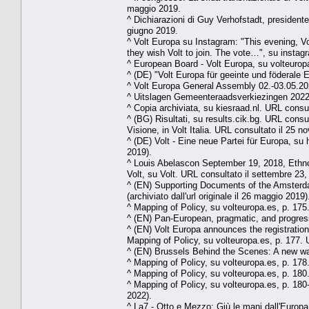
maggio 2019.
^ Dichiarazioni di Guy Verhofstadt, president
giugno 2019.
^ Volt Europa su Instagram: "This evening, Vol
they wish Volt to join. The vote…", su insta
^ European Board - Volt Europa, su volteuropa
^ (DE) "Volt Europa für geeinte und föderale E
^ Volt Europa General Assembly 02.-03.05.202
^ Uitslagen Gemeenteraadsverkiezingen 2022 - 
^ Copia archiviata, su kiesraad.nl. URL consul
^ (BG) Risultati, su results.cik.bg. URL consul
Visione, in Volt Italia. URL consultato il 25 
^ (DE) Volt - Eine neue Partei für Europa, su 
2019).
^ Louis Abelascon September 19, 2018, Ethno
Volt, su Volt. URL consultato il settembre 23, 
^ (EN) Supporting Documents of the Amsterda
(archiviato dall'url originale il 26 maggio 2019)
^ Mapping of Policy, su volteuropa.es, p. 175.
^ (EN) Pan-European, pragmatic, and progress
^ (EN) Volt Europa announces the registration
Mapping of Policy, su volteuropa.es, p. 177. U
^ (EN) Brussels Behind the Scenes: A new way
^ Mapping of Policy, su volteuropa.es, p. 178.
^ Mapping of Policy, su volteuropa.es, p. 180.
^ Mapping of Policy, su volteuropa.es, p. 180-
2022).
^ La7 - Otto e Mezzo: Giù le mani dall'Europa