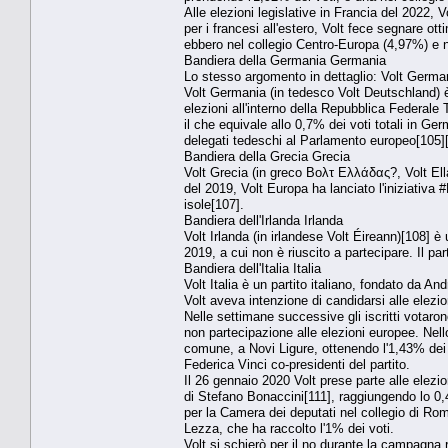
Alle elezioni legislative in Francia del 2022, Vo
per i francesi all'estero, Volt fece segnare otti
ebbero nel collegio Centro-Europa (4,97%) e n
Bandiera della Germania Germania
Lo stesso argomento in dettaglio: Volt Germa
Volt Germania (in tedesco Volt Deutschland) è i
elezioni all'interno della Repubblica Federale
il che equivale allo 0,7% dei voti totali in 
delegati tedeschi al Parlamento europeo[105]
Bandiera della Grecia Grecia
Volt Grecia (in greco Βολτ Ελλάδας?, Volt Ell
del 2019, Volt Europa ha lanciato l'iniziativa
isole[107].
Bandiera dell'Irlanda Irlanda
Volt Irlanda (in irlandese Volt Éireann)[108] è 
2019, a cui non è riuscito a partecipare. Il par
Bandiera dell'Italia Italia
Volt Italia è un partito italiano, fondato da A
Volt aveva intenzione di candidarsi alle elezi
Nelle settimane successive gli iscritti votaro
non partecipazione alle elezioni europee. Nell
comune, a Novi Ligure, ottenendo l'1,43% dei
Federica Vinci co-presidenti del partito.
Il 26 gennaio 2020 Volt prese parte alle elezio
di Stefano Bonaccini[111], raggiungendo lo 0,4
per la Camera dei deputati nel collegio di Ro
Lezza, che ha raccolto l'1% dei voti.
Volt si schierò per il no durante la campagna 