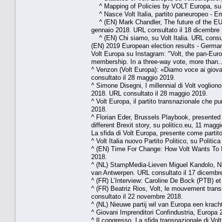
^ Mapping of Policies by VOLT Europa, su d
^ Nasce Volt Italia, partito paneuropeo - Em
^ (EN) Mark Chandler, The future of the EU
gennaio 2018. URL consultato il 18 dicembre
^ (EN) Chi siamo, su Volt Italia. URL consulta
(EN) 2019 European election results - German
Volt Europa su Instagram: "Volt, the pan-Europ
membership. In a three-way vote, more than…
^ Venzon (Volt Europa): «Diamo voce ai giov
consultato il 28 maggio 2019.
^ Simone Disegni, I millennial di Volt voglion
2018. URL consultato il 28 maggio 2019.
^ Volt Europa, il partito transnazionale che 
2018.
^ Florian Eder, Brussels Playbook, present
different Brexit story, su politico.eu, 11 mag
La sfida di Volt Europa, presente come partit
^ Volt Italia nuovo Partito Politico, su Polit
^ (EN) Time For Change: How Volt Wants To F
2018.
^ (NL) StampMedia-Lieven Miguel Kandolo, Ni
van Antwerpen. URL consultato il 17 dicembr
^ (FR) L’Interview: Caroline De Bock (PTB) et
^ (FR) Beatriz Rios, Volt, le mouvement transn
consultato il 22 novembre 2018.
^ (NL) Nieuwe partij wil van Europa een kra
^ Giovani Imprenditori Confindustria, Europa 
^ Il congresso. La sfida transnazionale di Volt