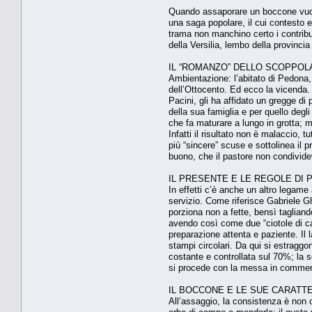
Quando assaporare un boccone vuol d
una saga popolare, il cui contesto e 
trama non manchino certo i contributi
della Versilia, lembo della provincia
IL “ROMANZO” DELLO SCOPPOL
Ambientazione: l’abitato di Pedona,
dell’Ottocento. Ed ecco la vicenda.
Pacini, gli ha affidato un gregge di
della sua famiglia e per quello degl
che fa maturare a lungo in grotta; me
Infatti il risultato non è malaccio, 
più “sincere” scuse e sottolinea il 
buono, che il pastore non condivid
IL PRESENTE E LE REGOLE DI
In effetti c’è anche un altro legame
servizio. Come riferisce Gabriele Ghi
porziona non a fette, bensì tagliand
avendo così come due “ciotole di cac
preparazione attenta e paziente. Il
stampi circolari. Da qui si estraggo
costante e controllata sul 70%; la se
si procede con la messa in commer
IL BOCCONE E LE SUE CARATT
All’assaggio, la consistenza è non o