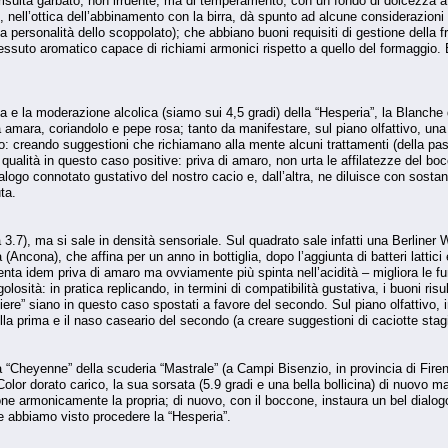
risulta garbato, non irruente, ma di temperamento, con un fondo di dolcezza att
he, nell’ottica dell’abbinamento con la birra, dà spunto ad alcune considerazi
la personalità dello scoppolato); che abbiano buoni requisiti di gestione della fr
ssuto aromatico capace di richiami armonici rispetto a quello del formaggio. E
 e la moderazione alcolica (siamo sui 4,5 gradi) della “Hesperia”, la Blanche de
amara, coriandolo e pepe rosa; tanto da manifestare, sul piano olfattivo, una 
: creando suggestioni che richiamano alla mente alcuni trattamenti (della pasta
 qualità in questo caso positive: priva di amaro, non urta le affilatezze del bo
ogo connotato gustativo del nostro cacio e, dall’altra, ne diluisce con sostanz
ta.
3.7), ma si sale in densità sensoriale. Sul quadrato sale infatti una Berliner We
Ancona), che affina per un anno in bottiglia, dopo l’aggiunta di batteri lattici
enta idem priva di amaro ma ovviamente più spinta nell’acidità – migliora le fu
golosità: in pratica replicando, in termini di compatibilità gustativa, i buoni risu
hiere” siano in questo caso spostati a favore del secondo. Sul piano olfattivo, in
ella prima e il naso caseario del secondo (a creare suggestioni di caciotte stagi
“Cheyenne” della scuderia “Mastrale” (a Campi Bisenzio, in provincia di Firenz
lor dorato carico, la sua sorsata (5.9 gradi e una bella bollicina) di nuovo ma
pone armonicamente la propria; di nuovo, con il boccone, instaura un bel dialo
ale abbiamo visto procedere la “Hesperia”.