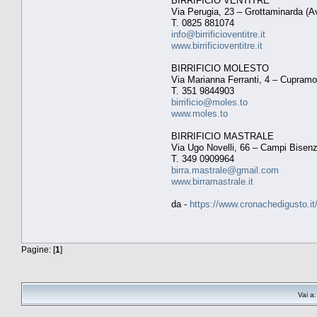
BIRRIFICIO VENTITRÉ
Via Perugia, 23 – Grottaminarda (Av
T. 0825 881074
info@birrificioventitre.it
www.birrificioventitre.it
BIRRIFICIO MOLESTO
Via Marianna Ferranti, 4 – Cupram
T. 351 9844903
birrificio@moles.to
www.moles.to
BIRRIFICIO MASTRALE
Via Ugo Novelli, 66 – Campi Bisenz
T. 349 0909964
birra.mastrale@gmail.com
www.birramastrale.it
da -
https://www.cronachedigusto.it/l
Pagine: [
1
]
Vai a: