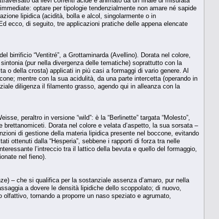
raversato da lievi correnti acide e animato da un finale di misurata
oni immediate: optare per tipologie tendenzialmente non amare né sapide
azione lipidica (acidità, bolla e alcol, singolarmente o in
d ecco, di seguito, tre applicazioni pratiche delle appena elencate
l birrificio “Ventitré”, a Grottaminarda (Avellino). Dorata nel colore,
sintonia (pur nella divergenza delle tematiche) soprattutto con la
 o della crosta) applicati in più casi a formaggi di vario genere. Al
ccone; mentre con la sua acidulità, da una parte intercetta (operando in
iale diligenza il filamento grasso, agendo qui in alleanza con la
isse, peraltro in versione “wild”: è la “Berlinette” targata “Molesto”,
 e brettanomiceti. Dorata nel colore e velata d’aspetto, la sua sorsata –
nzioni di gestione della materia lipidica presente nel boccone, evitando
ltati ottenuti dalla “Hesperia”, sebbene i rapporti di forza tra nelle
teressante l’intreccio tra il lattico della bevuta e quello del formaggio,
onate nel fieno).
e) – che si qualifica per la sostanziale assenza d’amaro, pur nella
ssaggia a dovere le densità lipidiche dello scoppolato; di nuovo,
go olfattivo, tornando a proporre un naso speziato e agrumato,