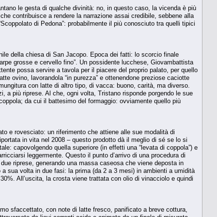
ano le gesta di qualche divinità: no, in questo caso, la vicenda è più
Il che contribuisce a rendere la narrazione assai credibile, sebbene alla
“Scoppolato di Pedona”: probabilmente il più conosciuto tra quelli tipici
e della chiesa di San Jacopo. Epoca dei fatti: lo scorcio finale
scarpe grosse e cervello fino”. Un possidente lucchese, Giovambattista
ente possa servire a tavola per il piacere del proprio palato, per quello
 latte ovino, lavorandola “in purezza” e ottenendone preziose caciotte
 mungitura con latte di altro tipo, di vacca: buono, carità, ma diverso.
nzi, a più riprese. Al che, ogni volta, Tristano risponde porgendo le sue
a coppola; da cui il battesimo del formaggio: ovviamente quello più
ato e rovesciato: un riferimento che attiene alle sue modalità di
portata in vita nel 2008 – questo prodotto dà il meglio di sé se lo si
le: capovolgendo quella superiore (in effetti una “levata di coppola”) e
arricciarsi leggermente. Questo il punto d’arrivo di una procedura di
 in due riprese, generando una massa caseosa che viene deposta in
 a sua volta in due fasi: la prima (da 2 a 3 mesi) in ambienti a umidità
 30%. All’uscita, la crosta viene trattata con olio di vinacciolo e quindi
mo sfaccettato, con note di latte fresco, panificato a breve cottura,