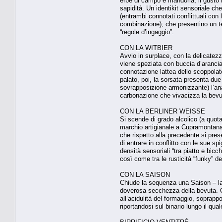
erbe di campo e mandorla; il gusto 
sapidità. Un identikit sensoriale c
(entrambi connotati conflittuali con 
combinazione); che presentino un te
“regole d’ingaggio”.
CON LA WITBIER
Avvio in surplace, con la delicatezza
viene speziata con buccia d’arancia 
connotazione lattea dello scoppolato
palato, poi, la sorsata presenta due
sovrapposizione armonizzante) l’anal
carbonazione che vivacizza la bevu
CON LA BERLINER WEISSE
Si scende di grado alcolico (a quota 
marchio artigianale a Cupramontana (
che rispetto alla precedente si pres
di entrare in conflitto con le sue spi
densità sensoriali “tra piatto e bicc
così come tra le rusticità “funky” d
CON LA SAISON
Chiude la sequenza una Saison – la 
doverosa secchezza della bevuta. Co
all’acidulità del formaggio, soprap
riportandosi sul binario lungo il qu