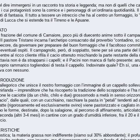
ire immergersi in un racconto tra storia e leggenda; ma non di quelli che cant
i cui protagonisti sono la cornice e i personaggi di un’ordinaria quotidianità. 
 di fantasia. Il tutto a tessere un intreccio che ha al centro un formaggio, lo 
 di Lucca che si estende tra il Tirreno e le Apuane.
ATO
 frazione del comune di Camaiore, poco più di duecento anime sotto il campanil
 Il pastore Tristano incarna l’archetipo consacrato dal proverbio “contadino, 
 pecore, da governare per preparare del buon formaggio che il facoltoso committ
i eventuali ospiti. Il campagnolo, però, di soppiatto, tiene per sé una parte del
ntre al ricco cliente rifila il cacio ottenuto mischiando la parte restante della
tuttavia non è da strapparsi i capelli; e il Pacini non manca di farlo presente: a
proprio rammarico togliendosi di testa il cappello. Indovinate quale? Eh sì, un
eva con nessuno.
 PRODUZIONE
 allegorico che unisce il nostro formaggio con l’immagine di un cappello sollev
rlanda – imprenditore che ha riscoperto la tradizione dello scoppolato e l’ha ri
one le caciotte (da un chilo, chilo e due) grossomodo a metà in senso orizzonta
io”, dalle quali, con un cucchiaino, raschiare la pasta in “petali” tendenti ad 
 latte (rigorosamente ed esclusivamente ovino) viene pastorizzato e cagliato
no le forme, destinate, dopo la salagione, al percorso di affinamento, articolato
conda (altri 3-4 mesi) in cantine con un grado d’umidità inferiore, fra il 20 e il
cio.
ERISTICHE
stica; la materia grassa non indifferente (siamo sul 30% abbondante); il profu