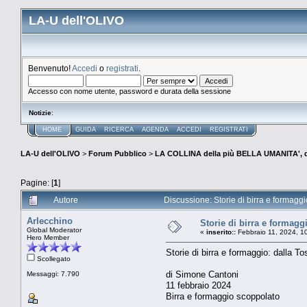
LA-U dell'OLIVO
Benvenuto!
Accedi
o
registrati
.
Accesso con nome utente, password e durata della sessione
Notizie
:
HOME
GUIDA
RICERCA
AGENDA
ACCEDI
REGISTRATI
LA-U dell'OLIVO
>
Forum Pubblico
>
LA COLLINA della più BELLA UMANITA', 
Pagine: [
1
]
Autore
Discussione: Storie di birra e formaggi
Arlecchino
Storie di birra e formagg
Global Moderator
«
inserito::
Febbraio 11, 2024, 1
Hero Member
Storie di birra e formaggio: dalla T
Scollegato
di Simone Cantoni
Messaggi: 7.790
11 febbraio 2024
Birra e formaggio scoppolato