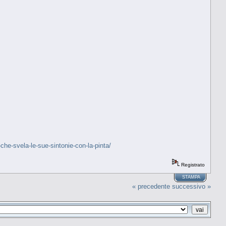
-che-svela-le-sue-sintonie-con-la-pinta/
Registrato
STAMPA
« precedente
successivo »