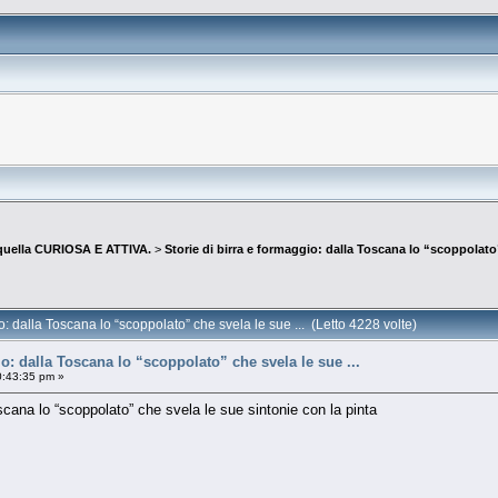
quella CURIOSA E ATTIVA.
>
Storie di birra e formaggio: dalla Toscana lo “scoppolato”
o: dalla Toscana lo “scoppolato” che svela le sue ... (Letto 4228 volte)
io: dalla Toscana lo “scoppolato” che svela le sue ...
0:43:35 pm »
oscana lo “scoppolato” che svela le sue sintonie con la pinta