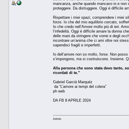
mancanza, anche quando mancavo io e non sap
proteggere. Da distruggere. Oggi è difficile a
Rispettare i miei spazi, comprendere i miei si
forze. Io che del mio equilibrio cercato, soffe
Io che credo nell’Amore molto più di ieri. Amo
l’infedeltà. Oggi è difficile amare la donna c
delle mani da stringere che vorrei e degli occh
incontrare un’anima che ci ami oltre noi stess
sapendoci fragili e imperfetti.
Io dell’amore non so molto, forse. Non posso 
s’impongono, ma si costruiscono. Insieme. Qua
Alla persona che sono stata devo tanto, so
ricordati di te.”
Gabriel Garcià Marquéz
da “L’amore ai tempi del colera”
ph web
DA FB 8 APRILE 2024
Admin