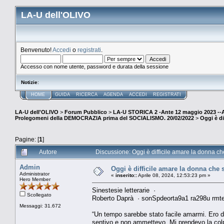
LA-U dell'OLIVO
Benvenuto!
Accedi
o
registrati
.
Accesso con nome utente, password e durata della sessione
Notizie
:
HOME
GUIDA
RICERCA
AGENDA
ACCEDI
REGISTRATI
LA-U dell'OLIVO
>
Forum Pubblico
>
LA-U STORICA 2 -Ante 12 maggio 2023 
Prolegomeni della DEMOCRAZIA prima del SOCIALISMO. 20/02/2022
>
Oggi è di
Pagine: [
1
]
Autore
Discussione: Oggi è difficile amare la donna che
Admin
Oggi è difficile amare la donna che s
Administrator
«
inserito::
Aprile 08, 2024, 12:53:23 pm »
Hero Member
Sinestesie letterarie ·
Scollegato
Roberto Daprà · sonSpdeorta9a1 ra298u rmt
Messaggi: 31.672
“Un tempo sarebbe stato facile amarmi. Ero do
sentivo e non ammettevo. Mi prendevo la colp