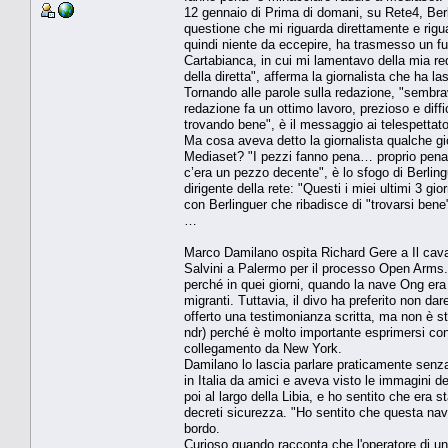
12 gennaio di Prima di domani, su Rete4, Berl
questione che mi riguarda direttamente e riguar
quindi niente da eccepire, ha trasmesso un f
Cartabianca, in cui mi lamentavo della mia r
della diretta", afferma la giornalista che ha l
Tornando alle parole sulla redazione, "sembra
redazione fa un ottimo lavoro, prezioso e diff
trovando bene", è il messaggio ai telespettator
Ma cosa aveva detto la giornalista qualche gio
Mediaset? "I pezzi fanno pena… proprio pena
c’era un pezzo decente", è lo sfogo di Berling
dirigente della rete: "Questi i miei ultimi 3 g
con Berlinguer che ribadisce di "trovarsi ben
…
Marco Damilano ospita Richard Gere a Il cavall
Salvini a Palermo per il processo Open Arms.
perché in quei giorni, quando la nave Ong era i
migranti. Tuttavia, il divo ha preferito non da
offerto una testimonianza scritta, ma non è sta
ndr) perché è molto importante esprimersi co
collegamento da New York.
Damilano lo lascia parlare praticamente senz
in Italia da amici e aveva visto le immagini
poi al largo della Libia, e ho sentito che era s
decreti sicurezza. "Ho sentito che questa nav
bordo.
Curioso quando racconta che l'operatore di una b