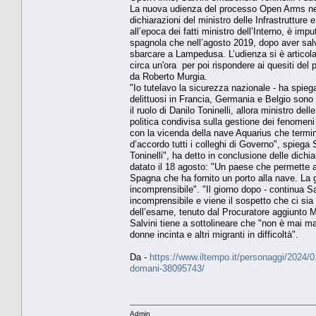
La nuova udienza del processo Open Arms nell
dichiarazioni del ministro delle Infrastrutture
all’epoca dei fatti ministro dell’Interno, è imp
spagnola che nell’agosto 2019, dopo aver salva
sbarcare a Lampedusa. L’udienza si è articolat
circa un'ora per poi rispondere ai quesiti del 
da Roberto Murgia.
"Io tutelavo la sicurezza nazionale - ha spieg
delittuosi in Francia, Germania e Belgio son
il ruolo di Danilo Toninelli, allora ministro d
politica condivisa sulla gestione dei fenomeni
con la vicenda della nave Aquarius che termin
d’accordo tutti i colleghi di Governo", spiega 
Toninelli", ha detto in conclusione delle dichi
datato il 18 agosto: "Un paese che permette ad
Spagna che ha fornito un porto alla nave. La 
incomprensibile". "Il giorno dopo - continua Sa
incomprensibile e viene il sospetto che ci sia 
dell’esame, tenuto dal Procuratore aggiunto Ma
Salvini tiene a sottolineare che "non è mai m
donne incinta e altri migranti in difficoltà".
Da -
https://www.iltempo.it/personaggi/2024/01
domani-38095743/
Admin