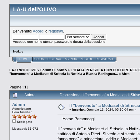
LA-U dell'OLIVO
Benvenuto!
Accedi
o
registrati
.
Accesso con nome utente, password e durata della sessione
Notizie
:
HOME
GUIDA
RICERCA
AGENDA
ACCEDI
REGISTRATI
LA-U dell'OLIVO
>
Forum Pubblico
>
L'ITALIA PENISOLA CON CULTURE REGIO
"benvenuto" a Mediaset di Striscia la Notizia a Bianca Berlinguer... e Altro
Pagine: [
1
]
Autore
Discussione: Il "benvenuto" a Mediaset di Strisci
Admin
Il "benvenuto" a Mediaset di Striscia
Administrator
«
inserito::
Gennaio 13, 2024, 05:19:04 pm »
Hero Member
Home Personaggi
Scollegato
Il "benvenuto" a Mediaset di Striscia la Notizi
Messaggi: 31.672
satirico di Antonio Ricci. Si vede e si sente l
fanno pena" e minacciare l'addio a Mediaset: "Q