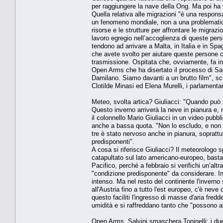
per raggiungere la nave della Ong. Ma poi ha 
Quella relativa alle migrazioni "è una respons
un fenomeno mondiale, non a una problematica
risorse e le strutture per affrontare le migrazio
lavoro egregio nell’accoglienza di queste perso
tendono ad arrivare a Malta, in Italia e in Spa
che avete svolto per aiutare queste persone c
trasmissione. Ospitata che, ovviamente, fa inf
Open Arms che ha disertato il processo di Salv
Damilano. Siamo davanti a un brutto film", sc
Clotilde Minasi ed Elena Murelli, i parlamenta
Meteo, svolta artica? Giuliacci: "Quando può a
Questo inverno arriverà la neve in pianura e
il colonnello Mario Giuliacci in un video pubbl
anche a bassa quota. "Non lo escludo, e non so
tre è stato nervoso anche in pianura, sopratt
predisponenti".
A cosa si riferisce Giuliacci? Il meteorologo s
catapultato sul lato americano-europeo, basta u
Pacifico, perché a febbraio si verifichi un’altr
"condizione predisponente" da considerare. In
intenso. Ma nel resto del continente l'inverno
all'Austria fino a tutto l'est europeo, c'è nev
questo faciliti l'ingresso di masse d'aria fre
umidità e si raffreddano tanto che "possono arr
Open Arms, Salvini smaschera Toninelli: i du