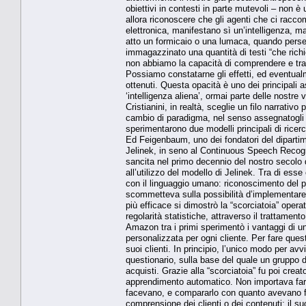
obiettivi in contesti in parte mutevoli – non 
allora riconoscere che gli agenti che ci raccom
elettronica, manifestano sì un’intelligenza, ma
atto un formicaio o una lumaca, quando perseg
immagazzinato una quantità di testi “che rich
non abbiamo la capacità di comprendere e trac
Possiamo constatarne gli effetti, ed eventualm
ottenuti. Questa opacità è uno dei principali a
‘intelligenza aliena’, ormai parte delle nostre v
Cristianini, in realtà, sceglie un filo narrativo 
cambio di paradigma, nel senso assegnatogli d
sperimentarono due modelli principali di ricerca
Ed Feigenbaum, uno dei fondatori del dipartime
Jelinek, in seno al Continuous Speech Recognit
sancita nel primo decennio del nostro secolo 
all’utilizzo del modello di Jelinek. Tra di ess
con il linguaggio umano: riconoscimento del p
scommetteva sulla possibilità d’implementare
più efficace si dimostrò la “scorciatoia” operata
regolarità statistiche, attraverso il trattamen
Amazon tra i primi sperimentò i vantaggi di un
personalizzata per ogni cliente. Per fare quest
suoi clienti. In principio, l’unico modo per avv
questionario, sulla base del quale un gruppo 
acquisti. Grazie alla “scorciatoia” fu poi cre
apprendimento automatico. Non importava fars
facevano, e compararlo con quanto avevano fat
comprensione dei clienti o dei contenuti: il 