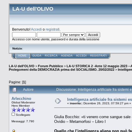
LA-U dell'OLIVO
Benvenuto!
Accedi
o
registrati
.
Accesso con nome utente, password e durata della sessione
Notizie
:
HOME
GUIDA
RICERCA
AGENDA
ACCEDI
REGISTRATI
LA-U dell'OLIVO
>
Forum Pubblico
>
LA-U STORICA 2 -Ante 12 maggio 2023 
Prolegomeni della DEMOCRAZIA prima del SOCIALISMO. 20/02/2022
>
Intelligen
Pagine: [
1
]
Autore
Discussione: Intelligenza artificiale fra sistemi e
Arlecchino
Intelligenza artificiale fra sistemi es
Global Moderator
«
inserito::
Dicembre 26, 2023, 07:59:27 pm »
Hero Member
Scollegato
Giulia Bocchio: «ti venero come sangue sale
Ovidio – Metamorfosi – Libro I
Messaggi: 7.790
Quello che l’intelligenza aliena non può fa