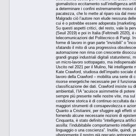
giornalistico eccitamento sull’intelligenza art
a determinare i confini estremamente mossi di q
pacatezza, che lo mette al riparo sia dal mess
Malgrado ciò l’autore non elude nessuna delle di
cui è o potrebbe essere adoperata (marketing, 
Su questi aspetti critici, del resto, vale la pe
(Seuil 2019) e poi in Italia (Feltrinelli 2020),
telecomunicazioni del Politecnico di Parigi. In
forme di lavoro in gran parte “invisibili” o “in
sfatando il mito di una progressiva obsolescen
automazione non rima con crescente disoccupa
grandi gruppi industriali digitali statunitens
un micro-lavoro sottopagato, ma indispensabile
Uscito nel 2021 per il Mulino, Né intelligente né
Kate Crawford, studiosa dell’impatto sociale del
lavoro della Crawford – mobilita una serie di 
risorse energetiche necessarie per il funzionam
classificazione dei dati. Crawford insiste su d
ambientali, l’IA “acuisce asimmetrie di potere
sempre più presente nelle nostre vite, ma sul
condizione storica è di continuo occultata d
maggiori strumenti di consapevolezza e azion
Quanto a Cristianini, per sfuggire agli effetti
fornendo alcune necessarie nozioni di epistem
Cinquanta, è stato definito “intelligenza artifi
assilla: l’indubitabile comportamento intellig
linguaggio o una coscienza”. Inutile, quindi, 
ulteriormente il nostro già precario antropocen