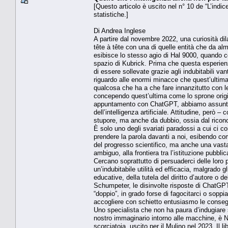
[Questo articolo è uscito nel n° 10 de “L’indice”
statistiche.]
Di Andrea Inglese
A partire dal novembre 2022, una curiosità dil
tête à tête con una di quelle entità che da 
esibisce lo stesso agio di Hal 9000, quando c
spazio di Kubrick. Prima che questa esperienza
di essere sollevate grazie agli indubitabili van
riguardo alle enormi minacce che quest’ultima
qualcosa che ha a che fare innanzitutto con le
concependo quest’ultima come lo sprone originar
appuntamento con ChatGPT, abbiamo assunto, 
dell’intelligenza artificiale. Attitudine, però
stupore, ma anche da dubbio, ossia dal ricon
È solo uno degli svariati paradossi a cui ci c
prendere la parola davanti a noi, esibendo co
del progresso scientifico, ma anche una vasta
ambiguo, alla frontiera tra l’istituzione pubb
Cercano soprattutto di persuaderci delle loro
un’indubitabile utilità ed efficacia, malgrado g
educative, della tutela del diritto d’autore o d
Schumpeter, le disinvolte risposte di ChatGPT 
“doppio”, in grado forse di fagocitarci o sop
accogliere con schietto entusiasmo le consegu
Uno specialista che non ha paura d’indugiare su
nostro immaginario intorno alle macchine, è Nel
scorciatoia, uscito per il Mulino nel 2023. Il 