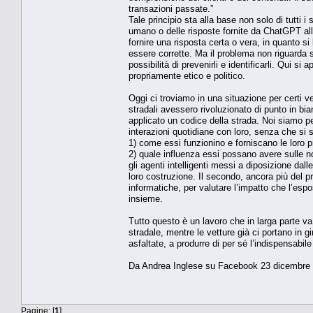
transazioni passate.”
Tale principio sta alla base non solo di tutti
umano o delle risposte fornite da ChatGPT alle
fornire una risposta certa o vera, in quanto s
essere corrette. Ma il problema non riguarda so
possibilità di prevenirli e identificarli. Qui s
propriamente etico e politico.
Oggi ci troviamo in una situazione per certi ve
stradali avessero rivoluzionato di punto in b
applicato un codice della strada. Noi siamo pe
interazioni quotidiane con loro, senza che si 
1) come essi funzionino e forniscano le loro p
2) quale influenza essi possano avere sulle n
gli agenti intelligenti messi a diposizione dall
loro costruzione. Il secondo, ancora più del pr
informatiche, per valutare l’impatto che l’espo
insieme.
Tutto questo è un lavoro che in larga parte va
stradale, mentre le vetture già ci portano in gi
asfaltate, a produrre di per sé l’indispensabil
Da Andrea Inglese su Facebook 23 dicembre
Pagine: [
1
]