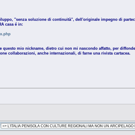
po, "senza soluzione di continuità", dell'originale impegno di partec
A casa é in:
ex.php
re questo mio nickname, dietro cui non mi nascondo affatto, per diffond
ne collaborazioni, anche internazionali, di farne una rivista cartacea.