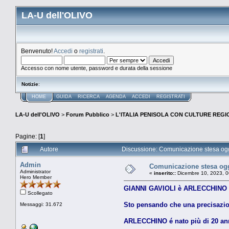
LA-U dell'OLIVO
Benvenuto!
Accedi
o
registrati
.
Accesso con nome utente, password e durata della sessione
Notizie
:
HOME
GUIDA
RICERCA
AGENDA
ACCEDI
REGISTRATI
LA-U dell'OLIVO
>
Forum Pubblico
>
L'ITALIA PENISOLA CON CULTURE REGIO
Pagine: [
1
]
Autore
Discussione: Comunicazione stesa oggi
Admin
Comunicazione stesa ogg
Administrator
«
inserito::
Dicembre 10, 2023, 0
Hero Member
GIANNI GAVIOLI è ARLECCHINO
Scollegato
Sto pensando che una precisazione
Messaggi: 31.672
ARLECCHINO é nato più di 20 ann