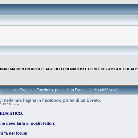
NALI MA NON UN ARCIPELAGO DI FEUDI MAFIOSI E DI RICCHE FAMIGLIE LOCALI!
 nella mia Pagina in Facebook, prima di un Evento. (Letto 4039 volte)
i nella mia Pagina in Facebook, prima di un Evento.
6:15:10 pm »
 EURISTICO.
 devo farla ai nostri lettori:
i fa nel forum: