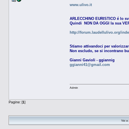
www.ulivo.it
ARLECCHINO EURISTICO é lo svilup
Quindi NON DA OGGI la sua VER
http://forum.laudellulivo.org/ind
Stiamo attivandoci per valorizza
Non escludo, se si incontrano buo
Gianni Gavioli - ggiannig
ggianni41@gmail.com
Admin
Pagine: [
1
]
Vai a: